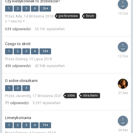
Czy kiedykolwiek to zrobiliście?
1
2
3
4
26
13
gra forumowa
forum
Przez Ada,
14 Września 2018
Czerwca
(i 1 więcej)
639
odpowiedzi
55 741
wyświetleń
Czego to skrót
1
2
3
4
18
12
Przez Dionizy,
15 Lipca 2018
Czerwca
436
odpowiedzi
42 946
wyświetleń
O sobie obrazkami
1
2
3
27
sobie
obrazkami
Przez Jacennty,
17 Września 2021
Kwietnia
71
odpowiedzi
5 297
wyświetleń
Limerykomania
1
2
3
4
74
24
Przez Dionizy,
4 Czerwca 2018