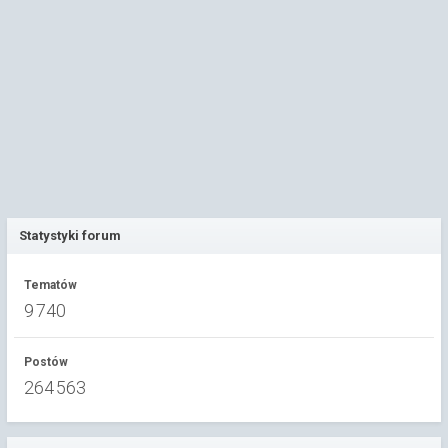
Statystyki forum
Tematów
9 740
Postów
264 563