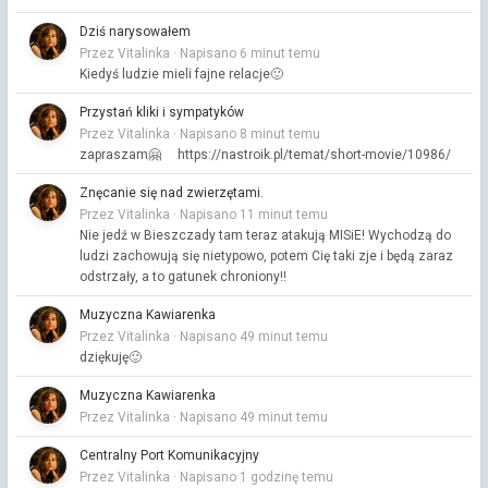
Dziś narysowałem
Przez Vitalinka ·
Napisano
6 minut temu
Kiedyś ludzie mieli fajne relacje🙂
Przystań kliki i sympatyków
Przez Vitalinka ·
Napisano
8 minut temu
zapraszam🤗 https://nastroik.pl/temat/short-movie/10986/
Znęcanie się nad zwierzętami.
Przez Vitalinka ·
Napisano
11 minut temu
Nie jedź w Bieszczady tam teraz atakują MISiE! Wychodzą do
ludzi zachowują się nietypowo, potem Cię taki zje i będą zaraz
odstrzały, a to gatunek chroniony!!
Muzyczna Kawiarenka
Przez Vitalinka ·
Napisano
49 minut temu
dziękuję🙂
Muzyczna Kawiarenka
Przez Vitalinka ·
Napisano
49 minut temu
Centralny Port Komunikacyjny
Przez Vitalinka ·
Napisano
1 godzinę temu