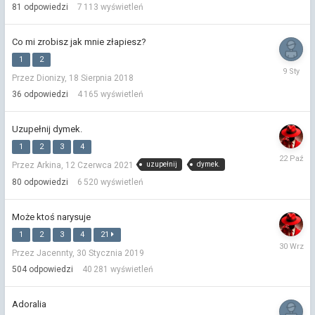
81
odpowiedzi
7 113
wyświetleń
Co mi zrobisz jak mnie złapiesz?
1
2
9
Przez Dionizy,
18 Sierpnia 2018
Stycznia
36
odpowiedzi
4 165
wyświetleń
Uzupełnij dymek.
1
2
3
4
22
uzupełnij
dymek.
Przez Arkina,
12 Czerwca 2021
Paździer
2025
80
odpowiedzi
6 520
wyświetleń
Może ktoś narysuje
1
2
3
4
21
30
Przez Jacennty,
30 Stycznia 2019
Wrześni
2025
504
odpowiedzi
40 281
wyświetleń
Adoralia