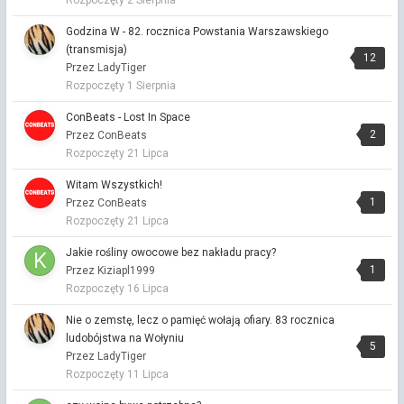
fiu fiu
Godzina W - 82. rocznica Powstania Warszawskiego
3 ostatnie litery.
(transmisja)
Przez Dana ·
Napisano
9 godzin temu
12
Przez LadyTiger
Analfabeta
Rozpoczęty
1 Sierpnia
Dziś narysowałem
ConBeats - Lost In Space
Przez Astafakasta ·
Napisano
11 godzin temu
2
Przez ConBeats
Albo paluszkami...
Rozpoczęty
21 Lipca
Co Cię dziś ucieszyło?
Witam Wszystkich!
Przez Gość w kość ·
Napisano
14 godzin temu
1
Przez ConBeats
to, że w mojej niesłodzonej rzeczywistości spokój i
Rozpoczęty
21 Lipca
bezpieczeństwo jest czymś zwyczajnym,
Jakie rośliny owocowe bez nakładu pracy?
Dziś narysowałem
1
Przez Kiziapl1999
Przez Gość w kość ·
Napisano
15 godzin temu
Rozpoczęty
16 Lipca
wypełniona cukrem, taki stary dobry zwyczaj,
Nie o zemstę, lecz o pamięć wołają ofiary. 83 rocznica
Znęcanie się nad zwierzętami.
ludobójstwa na Wołyniu
Przez Gość w kość ·
Napisano
15 godzin temu
5
Przez LadyTiger
dokładnie! ja chcę sobie spokojnie pochodzić po moich górach,
a te bezczelne niedźwiedzie mnie straszą, trochę obawiam się
Rozpoczęty
11 Lipca
pojechać w Bieszczady czy Tatry🤨