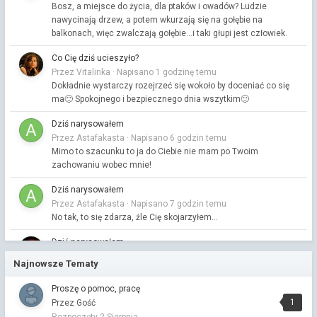
Bosz, a miejsce do życia, dla ptaków i owadów? Ludzie
nawycinają drzew, a potem wkurzają się na gołębie na
balkonach, więc zwalczają gołębie...i taki głupi jest człowiek.
Co Cię dziś ucieszyło?
Przez Vitalinka ·
Napisano
1 godzinę temu
Dokładnie wystarczy rozejrzeć się wokoło by doceniać co się
ma🙂 Spokojnego i bezpiecznego dnia wszytkim🙂
Dziś narysowałem
Przez Astafakasta ·
Napisano
6 godzin temu
Mimo to szacunku to ja do Ciebie nie mam po Twoim
zachowaniu wobec mnie!
Dziś narysowałem
Przez Astafakasta ·
Napisano
7 godzin temu
No tak, to się zdarza, źle Cię skojarzyłem...
Dziś narysowałem
Przez KapitanJackSparrow ·
Napisano
8 godzin temu
Najnowsze Tematy
jestem chamem dla niemiłych typów
Proszę o pomoc, pracę
Centralny Port Komunikacyjny
1
Przez Gość
Przez KapitanJackSparrow ·
Napisano
8 godzin temu
Rozpoczęty
2 Sierpnia