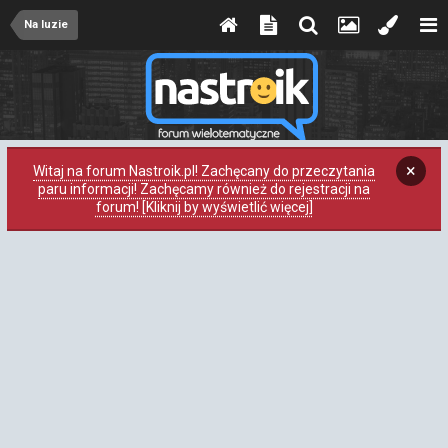
Na luzie
×
Witaj na forum Nastroik.pl! Zachęcany do przeczytania
paru informacji! Zachęcamy również do rejestracji na
forum! [Kliknij by wyświetlić więcej]