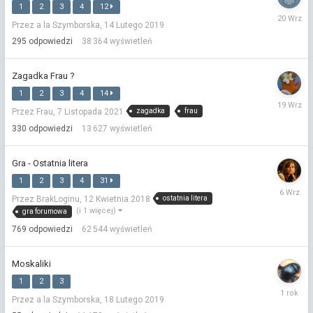
1
2
3
4
12
20
Przez a la Szymborska,
14 Lutego 2019
Wrześni
2025
295
odpowiedzi
38 364
wyświetleń
Zagadka Frau ?
1
2
3
4
14
19
zagadka
frau
Przez Frau,
7 Listopada 2021
Wrześni
2025
330
odpowiedzi
13 627
wyświetleń
Gra - Ostatnia litera
1
2
3
4
31
6
ostatnia litera
Przez BrakLoginu,
12 Kwietnia 2018
Wrześni
(i 1 więcej)
gra forumowa
2025
769
odpowiedzi
62 544
wyświetleń
Moskaliki
1
2
3
10
Przez a la Szymborska,
18 Lutego 2019
Czerwca