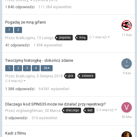
Kwietnia
1 840
odpowiedzi
111 384
wyświetleń
Pogadaj ze mną gifami
1
2
17
(i 1 więcej)
pogadaj
mną
Przez BrakLoginu,
13 Lutego
Kwietnia
41
odpowiedzi
1 998
wyświetleń
Tworzymy historyjkę - dokończ zdanie
1
2
3
4
56
9
gra
zabawa
Przez BrakLoginu,
5 Sierpnia 2018
Kwietnia
(i 4 więcej)
1 388
odpowiedzi
94 581
wyświetleń
Dlaczego kod SPINS35 może nie działać przy rejestracji?
(i 6 więcej)
dlaczego
kod
Przez virgilawightman,
30 Marca
30
0
odpowiedzi
319
wyświetleń
Marca
Kadr z filmu