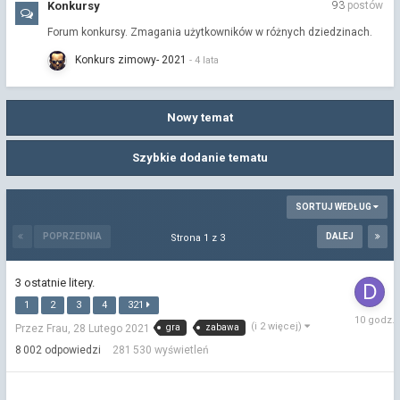
Konkursy
93
postów
Forum konkursy. Zmagania użytkowników w różnych dziedzinach.
Konkurs zimowy- 2021
Nowy temat
Szybkie dodanie tematu
SORTUJ WEDŁUG
POPRZEDNIA
DALEJ
Strona 1 z 3
3 ostatnie litery.
1
2
3
4
321
10
(i 2 więcej)
gra
zabawa
Przez Frau,
28 Lutego 2021
godzin
temu
8 002
odpowiedzi
281 530
wyświetleń