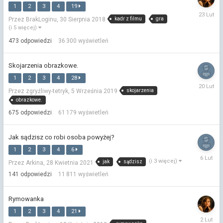
1
2
3
4
19
23
kadr z filmu
gra
Przez BrakLoginu,
30 Sierpnia 2018
Lutego
(i 5 więcej)
473
odpowiedzi
36 300
wyświetleń
Skojarzenia obrazkowe.
1
2
3
4
28
20
skojarzenia
Przez zgryźliwy-tetryk,
5 Września 2019
Lutego
obrazkowe.
675
odpowiedzi
61 179
wyświetleń
Jak sądzisz co robi osoba powyżej?
1
2
3
4
6
6
(i 3 więcej)
jak
sądzisz
Przez Arkina,
28 Kwietnia 2021
Lutego
141
odpowiedzi
11 811
wyświetleń
Rymowanka
1
2
3
4
21
2