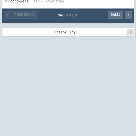
2025
55
odpowiedzi
11 178
wyświetleń
POPRZEDNIA
DALEJ
Strona 1 z 3
Obserwujący
1