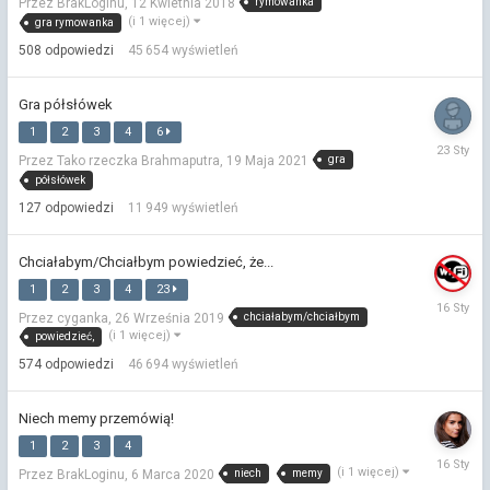
rymowanka
Przez BrakLoginu,
12 Kwietnia 2018
Lutego
(i 1 więcej)
gra rymowanka
508
odpowiedzi
45 654
wyświetleń
Gra półsłówek
1
2
3
4
6
23
gra
Przez Tako rzeczka Brahmaputra,
19 Maja 2021
Stycznia
półsłówek
127
odpowiedzi
11 949
wyświetleń
Chciałabym/Chciałbym powiedzieć, że...
1
2
3
4
23
16
chciałabym/chciałbym
Przez cyganka,
26 Września 2019
Stycznia
(i 1 więcej)
powiedzieć,
574
odpowiedzi
46 694
wyświetleń
Niech memy przemówią!
1
2
3
4
16
(i 1 więcej)
niech
memy
Przez BrakLoginu,
6 Marca 2020
Stycznia