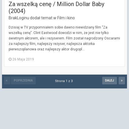
Za wszelką cenę / Million Dollar Baby
(2004)
BrakLoginu dodał temat w
Film i kino
Dzisiaj w TV przypomniałem sobie dawno niewidziany film "Za
wszelką cenę". Clint Eastwood dowodzi w nim, że jest nie tylko
świetnym aktorem, ale i reżyserem. Film został nagrodzony Oscarami
za najlepszy film, najlepszy reżyser, najlepsza aktorka
pierwszoplanowa oraz najlepszy aktor drugopl...
26 Maja 2019
POPRZEDNIA
DALEJ
Strona 1 z 3