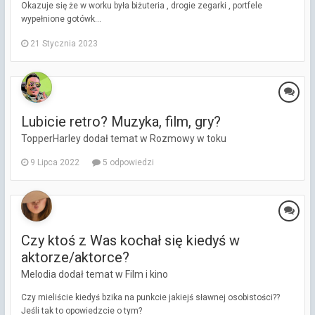
Okazuje się że w worku była biżuteria , drogie zegarki , portfele
wypełnione gotówk...
21 Stycznia 2023
Lubicie retro? Muzyka, film, gry?
TopperHarley dodał temat w
Rozmowy w toku
9 Lipca 2022
5 odpowiedzi
Czy ktoś z Was kochał się kiedyś w
aktorze/aktorce?
Melodia dodał temat w
Film i kino
Czy mieliście kiedyś bzika na punkcie jakiejś sławnej osobistości??
Jeśli tak to opowiedzcie o tym?