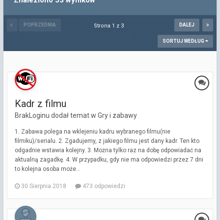
Znaleziono 53 wyników
POPRZEDNIA
DALEJ
Strona 1 z 3
SORTUJ WEDŁUG
Kadr z filmu
BrakLoginu dodał temat w
Gry i zabawy
1. Zabawa polega na wklejeniu kadru wybranego filmu(nie
filmiku)/serialu. 2. Zgadujemy, z jakiego filmu jest dany kadr. Ten kto
odgadnie wstawia kolejny. 3. Można tylko raz na dobę odpowiadać na
aktualną zagadkę. 4. W przypadku, gdy nie ma odpowiedzi przez 7 dni
to kolejna osoba może...
30 Sierpnia 2018
473 odpowiedzi