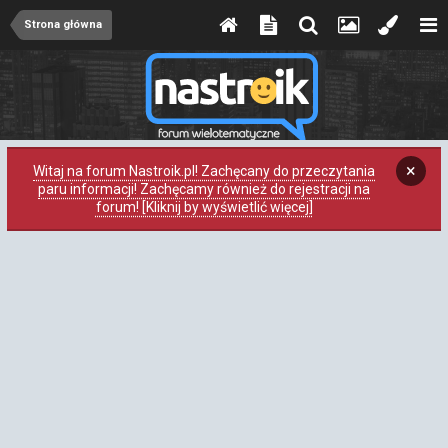
Strona główna
×
Witaj na forum Nastroik.pl! Zachęcany do przeczytania
paru informacji! Zachęcamy również do rejestracji na
forum! [Kliknij by wyświetlić więcej]