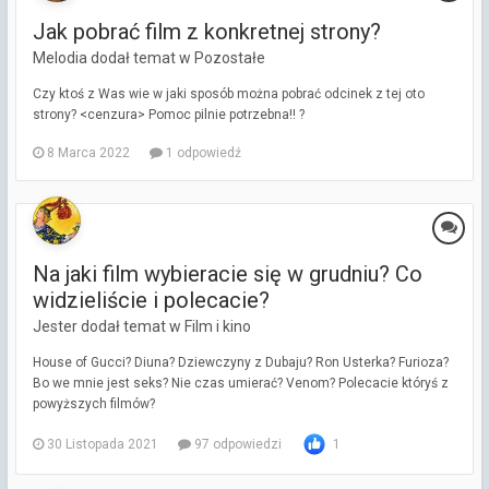
Jak pobrać film z konkretnej strony?
Melodia dodał temat w
Pozostałe
Czy ktoś z Was wie w jaki sposób można pobrać odcinek z tej oto
strony? <cenzura> Pomoc pilnie potrzebna!! ?
8 Marca 2022
1 odpowiedź
Na jaki film wybieracie się w grudniu? Co
widzieliście i polecacie?
Jester dodał temat w
Film i kino
House of Gucci? Diuna? Dziewczyny z Dubaju? Ron Usterka? Furioza?
Bo we mnie jest seks? Nie czas umierać? Venom? Polecacie któryś z
powyższych filmów?
30 Listopada 2021
97 odpowiedzi
1