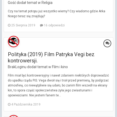
Gość dodał temat w
Religia
Czy na temat potopu już wszystko wiemy? Czy wiadomo gdzie Arka
Noego teraz się znajduję?
25 Sierpnia 2019
16 odpowiedzi
Polityka (2019) Film Patryka Vegi bez
kontrowersji.
BrakLoginu dodał temat w
Film i kino
Film miał być kontrowersyjny i nawet zdaniem niektórych doprowadzić
do upadku rządu PiS. Vega dwoił się i troił przed premierą, by podgrzać
atmosferę, co niewątpliwie się udało, bo zanim film wszedł na ekrany
kin, to spora część społeczeństwa żyła jego zwiastunami i
opowieściami. Nie jestem fanem te...
4 Października 2019