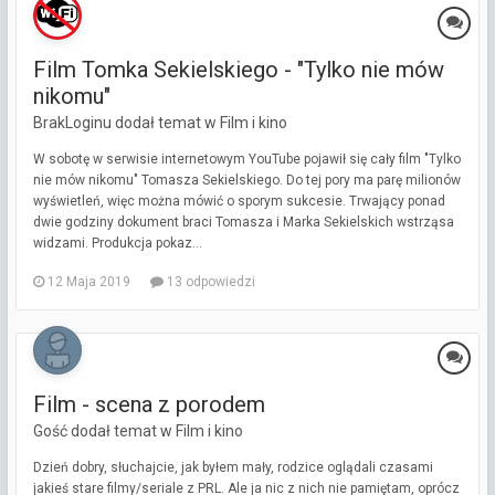
Film Tomka Sekielskiego - "Tylko nie mów
nikomu"
BrakLoginu dodał temat w
Film i kino
W sobotę w serwisie internetowym YouTube pojawił się cały film "Tylko
nie mów nikomu" Tomasza Sekielskiego. Do tej pory ma parę milionów
wyświetleń, więc można mówić o sporym sukcesie. Trwający ponad
dwie godziny dokument braci Tomasza i Marka Sekielskich wstrząsa
widzami. Produkcja pokaz...
12 Maja 2019
13 odpowiedzi
Film - scena z porodem
Gość dodał temat w
Film i kino
Dzień dobry, słuchajcie, jak byłem mały, rodzice oglądali czasami
jakieś stare filmy/seriale z PRL. Ale ja nic z nich nie pamiętam, oprócz