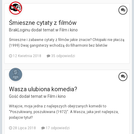
Śmieszne cytaty z filmów
BrakLoginu dodał temat w
Film i kino
Śmieszne i zabawne cytaty z filmów jakie znacie? Chłopaki nie płaczą
(1999) Dwaj gangsterzy wchodzą do filharmonii bez biletów
12 Kwietnia 2018
35 odpowiedzi
Wasza ulubiona komedia?
Gość dodał temat w
Film i kino
Witajcie, moja jedna z najlepszych obejrzanych komedii to
"Poszukiwany, poszukiwana (1972)". A Wasza, jaka jest najlepsza,
podajcie tytuł?
28 Lipca 2018
17 odpowiedzi