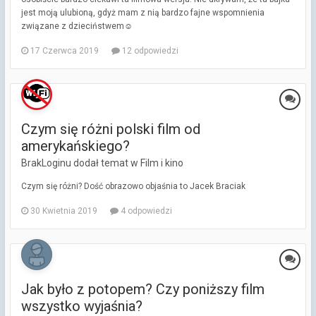
jest moją ulubioną, gdyż mam z nią bardzo fajne wspomnienia
związane z dzieciństwem☺️
17 Czerwca 2019
12 odpowiedzi
Czym się różni polski film od
amerykańskiego?
BrakLoginu dodał temat w
Film i kino
Czym się różni? Dość obrazowo objaśnia to Jacek Braciak
30 Kwietnia 2019
4 odpowiedzi
Jak było z potopem? Czy poniższy film
wszystko wyjaśnia?