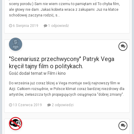
sceny porodu:) Sam nie wiem czemu to pamiętam xd To chyba film,
ale głowy nie dam. Jakaś kobieta wraca z zakupami. Już na klatce
schodowej zaczyna rodzić, s...
6 Sierpnia 2019
1 odpowiedź
"Scenariusz przechwycony" Patryk Vega
kręcił tajny film o politykach.
Gość dodał temat w
Film i kino
Do września już coraz bliżej a Vega montuje swój najnowszy film w
Azji. Całkiem rozsądnie, w Polsce klimat coraz bardziej niezdrowy dla
artystów, zwłaszcza tych propagujących osiągnięcia "dobrej zmiany".
13 Czerwca 2019
2 odpowiedzi