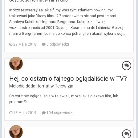
Gość dodał temat w
Film i kino
Którzy reżyserzy za jakie filmy Waszym zdaniem powinni być
traktowani jako "ikony filmu"? Zastanawiam się nad postaciami
Stanleya Kubricka i Ingmara Bergmana. Kubrick za swoją
wszechstronność od 2001 Odyseja Kosmiczna do Lśnienia. Gorzej
mam z Bergmanem bo nie do końca potrafię ten akurat wybór swój...
29 Maja 2018
5 odpowiedzi
Hej, co ostatnio fajnego oglądaliście w TV?
Melodia dodał temat w
Telewizja
Co ostatnio oglądaliście w telewizji, może jakiś ciekawy film, lub
program??
13 Maja 2019
104 odpowiedzi