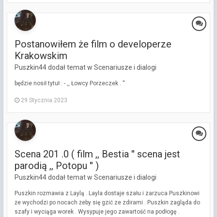
Postanowiłem że film o developerze
Krakowskim
Puszkin44 dodał temat w
Scenariusze i dialogi
będzie nosił tytuł : - ,, Łowcy Porzeczek . ''
29 Stycznia 2023
Scena 201 .0 ( film ,, Bestia '' scena jest
parodią ,, Potopu '' )
Puszkin44 dodał temat w
Scenariusze i dialogi
Puszkin rozmawia z Laylą . Layla dostaje szału i zarzuca Puszkinowi
że wychodzi po nocach żeby się gzić ze zdirami . Puszkin zagląda do
szafy i wyciąga worek . Wysypuje jego zawartość na podłogę .