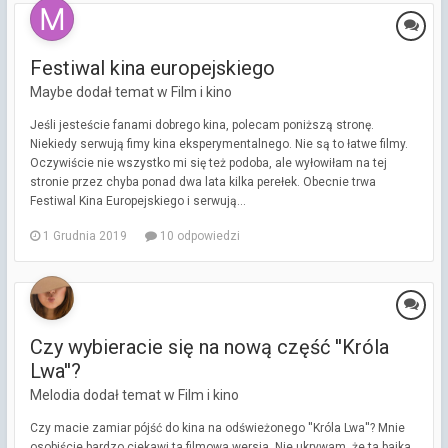
Festiwal kina europejskiego
Maybe dodał temat w
Film i kino
Jeśli jesteście fanami dobrego kina, polecam poniższą stronę.
Niekiedy serwują fimy kina eksperymentalnego. Nie są to łatwe filmy.
Oczywiście nie wszystko mi się też podoba, ale wyłowiłam na tej
stronie przez chyba ponad dwa lata kilka perełek. Obecnie trwa
Festiwal Kina Europejskiego i serwują...
1 Grudnia 2019
10 odpowiedzi
Czy wybieracie się na nową część ''Króla
Lwa''?
Melodia dodał temat w
Film i kino
Czy macie zamiar pójść do kina na odświeżonego ''Króla Lwa''? Mnie
osobiście bardzo ciekawi ta filmowa wersja. Nie ukrywam, że ta bajka