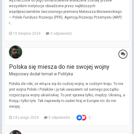
wyznaczone do jego sfinansowania wskazane zostały przede
wszystkim instytucje obsadzone przez najbliższych
współpracowników ówczesnego premiera Mateusza Morawieckiego
— Polski Fundusz Rozwoju (PFR), Agencję Rozwoju Przemysłu (ARP)
i...
19 Sierpnia 2024
3 odpowiedzi
Polska się miesza do nie swojej wojny
Miejscowy dodał temat w
Polityka
Polska źle robi, że wtrąca się do cudzej wojny, w cudzym kraju. To nie
jest wojna Polski i Polaków i ja tak uważałem od samego początku
rozpoczęcia wojny ukraińskiej. To jest sprawa tylko, między: Ukrainą, a
Rosją i tylko tyle. Tak naprawdę to żaden kraj w Europie nic do nie
swojej...
24 Lutego 2024
5 odpowiedzi
2