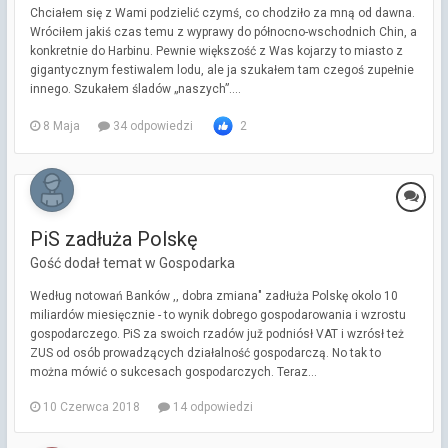
Chciałem się z Wami podzielić czymś, co chodziło za mną od dawna.
Wróciłem jakiś czas temu z wyprawy do północno-wschodnich Chin, a
konkretnie do Harbinu. Pewnie większość z Was kojarzy to miasto z
gigantycznym festiwalem lodu, ale ja szukałem tam czegoś zupełnie
innego. Szukałem śladów „naszych”....
8 Maja
34 odpowiedzi
2
PiS zadłuża Polskę
Gość dodał temat w
Gospodarka
Według notowań Banków ,, dobra zmiana" zadłuża Polskę okolo 10
miliardów miesięcznie - to wynik dobrego gospodarowania i wzrostu
gospodarczego. PiS za swoich rzadów juž podniósł VAT i wzrósł też
ZUS od osób prowadzących działalność gospodarczą. No tak to
można mówić o sukcesach gospodarczych. Teraz...
10 Czerwca 2018
14 odpowiedzi