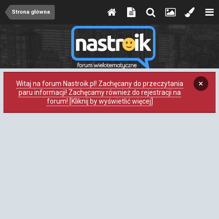
Strona główna
×
Witaj na forum Nastroik.pl! Zachęcany do przeczytania
paru informacji! Zachęcamy również do rejestracji na
forum! [Kliknij by wyświetlić więcej]