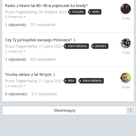
Radio z hitami lat 80 i 90 w piąteczek bo kiedy?
muzyka
radio
Przez TopperHarley,
26 Sierpnia 2022
27
(i 8 więcej)
Listopad
1
odpowiedź
757
wyświetleń
2022
Czy Ty już kupiłeś swojego Poloneza? :)
stare reklamy
polonez
Przez TopperHarley,
11 Lipca 2022
19
(i 6 więcej)
Sierpnia
1
odpowiedź
429
wyświetleń
2022
Trochę reklam z lat 90 tych :)
retro
stare reklamy
Przez TopperHarley,
11 Lipca 2022
11
(i 5 więcej)
Lipca
0
odpowiedzi
313
wyświetleń
2022
Obserwujący
1