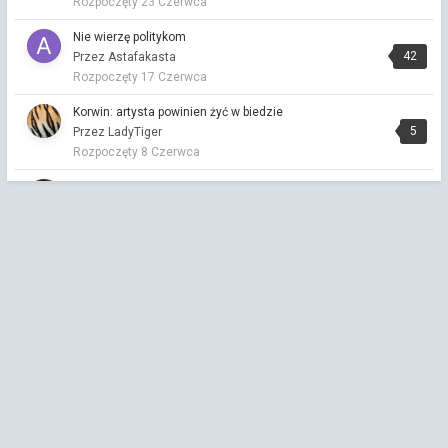
Rozpoczęty
23 Czerwca
Przez Chi ·
Napisano
5 godzin temu
Dziękuję. Wykorzystałam, a jakże.
Nie wierzę politykom
42
Przez Astafakasta
Chi
Rozpoczęty
17 Czerwca
Przez Chi ·
Napisano
5 godzin temu
Miauuu
Korwin: artysta powinien żyć w biedzie
5
Przez LadyTiger
Rozpoczęty
8 Czerwca
kuchnia azjatycka
2
Przez Vitalinka
Rozpoczęty
7 Czerwca
Wypełniaj Ankiety Za Pieniądze
1
Przez CezaryKlimczyk
Rozpoczęty
29 Maja
Dziś Zesłanie Ducha Świętego - koniec okresu
Wielkanocnego
10
Przez LadyTiger
Rozpoczęty
24 Maja
Tomasz Boras – mój ulubiony inteligentny humor