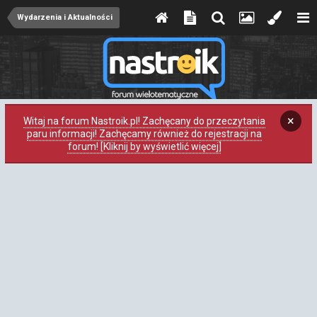
Wydarzenia i Aktualności
×
Witaj na forum Nastroik.pl! Zachęcany do przeczytania
paru informacji! Zachęcamy również do rejestracji na
forum! [Kliknij by wyświetlić więcej]