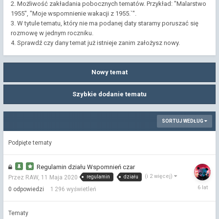
2. Możliwość zakładania pobocznych tematów. Przykład: "Malarstwo
1955", "Moje wspomnienie wakacji z 1955.`".
3. W tytule tematu, który nie ma podanej daty staramy poruszać się
rozmowę w jednym roczniku.
4. Sprawdź czy dany temat już istnieje zanim założysz nowy.
Nowy temat
Szybkie dodanie tematu
SORTUJ WEDŁUG
Podpięte tematy
Regulamin działu Wspomnień czar
(i 2 więcej)
regulamin
działu
Przez RAW,
11 Maja 2020
11
0
odpowiedzi
1 296
wyświetleń
Maja
2020
Tematy