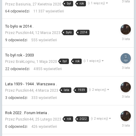
(i 1 więcej)
był
rok
Przez Basiunia,
27 Kwietnia 2020
Czerwca
2023
64
odpowiedzi
11 337
wyświetleń
To było w 2014 .
było
2014
Przez Puszkin44,
12 Marca 2023
5
9
odpowiedzi
555
wyświetleń
Kwietnia
2023
To był rok - 2003
(i 1 więcej)
był
rok
Przez BrakLoginu,
1 Maja 2020
8
22
odpowiedzi
4 855
wyświetleń
Marca
2023
Lata 1939 - 1944 . Warszawa .
(i 2 więcej)
lata
1939
Przez Puszkin44,
4 Marca 2023
6
3
odpowiedzi
333
wyświetleń
Marca
2023
Rok 2022 . Forum Interia .
(i 2 więcej)
rok
2022
Przez Puszkin44,
25 Lutego 2023
25
0
odpowiedzi
426
wyświetleń
Lutego
2023