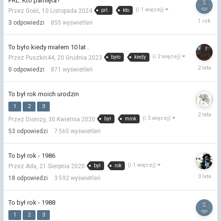
PRL. Kto pamięta?
(i 1 więcej)
prl.
kto
Przez Gość,
10 Listopada 2024
14
3
odpowiedzi
855
wyświetleń
Listopad
2024
To było kiedy miałem 10 lat .
(i 2 więcej)
było
kiedy
Przez Puszkin44,
20 Grudnia 2023
20
0
odpowiedzi
871
wyświetleń
Grudnia
2023
To był rok moich urodzin
1
2
3
27
(i 3 więcej)
był
mrok
Przez Dionizy,
30 Kwietnia 2020
Listopad
2023
53
odpowiedzi
7 565
wyświetleń
To był rok - 1986
(i 1 więcej)
był
rok
Przez Ada,
21 Sierpnia 2020
31
18
odpowiedzi
3 592
wyświetleń
Lipca
2023
To był rok - 1988
1
2
3
8