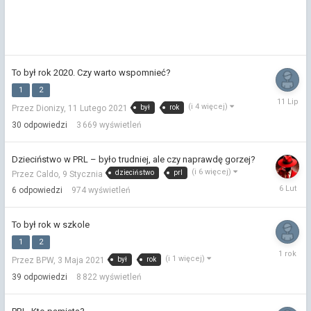
To był rok 2020. Czy warto wspomnieć?
1
2
11
(i 4 więcej)
był
rok
Przez Dionizy,
11 Lutego 2021
Lipca
30
odpowiedzi
3 669
wyświetleń
Dzieciństwo w PRL – było trudniej, ale czy naprawdę gorzej?
(i 6 więcej)
dzieciństwo
prl
Przez Caldo,
9 Stycznia
6
6
odpowiedzi
974
wyświetleń
Lutego
To był rok w szkole
1
2
25
(i 1 więcej)
był
rok
Przez BPW,
3 Maja 2021
Marca
2025
39
odpowiedzi
8 822
wyświetleń