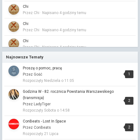
Chi
Przez Chi ·
Napisano
4 godziny temu
Chi
Przez Chi ·
Napisano
4 godziny temu
Chi
Przez Chi ·
Napisano
4 godziny temu
Najnowsze Tematy
Chi
Przez Chi ·
Napisano
5 godzin temu
Proszę o pomoc, pracę
1
Przez Gość
Chi
Rozpoczęty
Niedziela o 11:05
Przez Chi ·
Napisano
5 godzin temu
Godzina W - 82. rocznica Powstania Warszawskiego
Chi
(transmisja)
Przez Chi ·
Napisano
5 godzin temu
2
Przez LadyTiger
Chi
Rozpoczęty
Sobota o 14:58
Przez Chi ·
Napisano
5 godzin temu
ConBeats - Lost In Space
Chi
2
Przez ConBeats
Przez Chi ·
Napisano
5 godzin temu
Rozpoczęty
21 Lipca