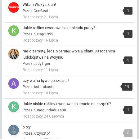
Chi
Witam Wszystkich!
Przez Chi ·
Napisano
5 godzin temu
1
Przez ConBeats
Rozpoczęty
21 Lipca
Chi
Przez Chi ·
Napisano
5 godzin temu
Jakie rośliny owocowe bez nakładu pracy?
1
Przez Kiziapl1999
Chi
Rozpoczęty
16 Lipca
Przez Chi ·
Napisano
5 godzin temu
Nie o zemstę, lecz o pamięć wołają ofiary. 83 rocznica
Chi
ludobójstwa na Wołyniu
5
Przez Chi ·
Napisano
5 godzin temu
Przez LadyTiger
Rozpoczęty
11 Lipca
Chi
Przez Chi ·
Napisano
5 godzin temu
czy wojna bywa potrzebna?
Bez muzyki nie żyję, więc wpadłam Wam posmęcić chwilę
19
Przez Astafakasta
Ciągle mam w głowie cudowny koncert IGO, ale to na inny
Rozpoczęty
10 Lipca
wieczór, bo dzisiaj jadę na oparach
Jakie niskie rośliny owocowe polecacie na grządki?
Chi
1
Przez Kunegundaduza88
Przez Chi ·
Napisano
5 godzin temu
Rozpoczęty
24 Czerwca
Dobry wieczór Finalizuję pewien projekt, więc chodzę po
ścianach i na muzykę nie bardzo mam czas, ale ...
ploty
0
Przez Krzysztof
Chi