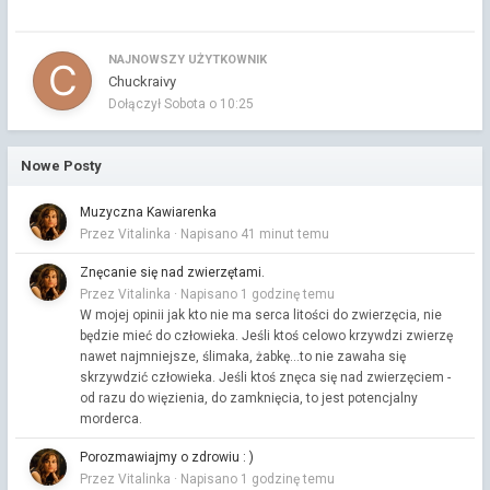
NAJNOWSZY UŻYTKOWNIK
Chuckraivy
Dołączył
Sobota o 10:25
Nowe Posty
Muzyczna Kawiarenka
Przez Vitalinka ·
Napisano
41 minut temu
Znęcanie się nad zwierzętami.
Przez Vitalinka ·
Napisano
1 godzinę temu
W mojej opinii jak kto nie ma serca litości do zwierzęcia, nie
będzie mieć do człowieka. Jeśli ktoś celowo krzywdzi zwierzę
nawet najmniejsze, ślimaka, żabkę...to nie zawaha się
skrzywdzić człowieka. Jeśli ktoś znęca się nad zwierzęciem -
od razu do więzienia, do zamknięcia, to jest potencjalny
morderca.
Porozmawiajmy o zdrowiu : )
Przez Vitalinka ·
Napisano
1 godzinę temu