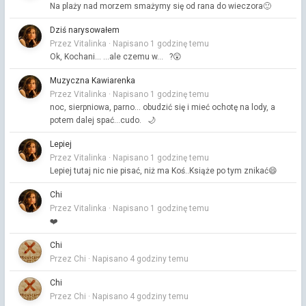
Na plaży nad morzem smażymy się od rana do wieczora🙂
Dziś narysowałem
Przez Vitalinka ·
Napisano
1 godzinę temu
Ok, Kochani... ...ale czemu w... ?😲
Muzyczna Kawiarenka
Przez Vitalinka ·
Napisano
1 godzinę temu
noc, sierpniowa, parno... obudzić się i mieć ochotę na lody, a
potem dalej spać...cudo. 🌙
Lepiej
Przez Vitalinka ·
Napisano
1 godzinę temu
Lepiej tutaj nic nie pisać, niż ma Koś..Książe po tym znikać😄
Chi
Przez Vitalinka ·
Napisano
1 godzinę temu
❤️
Chi
Przez Chi ·
Napisano
4 godziny temu
Chi
Przez Chi ·
Napisano
4 godziny temu