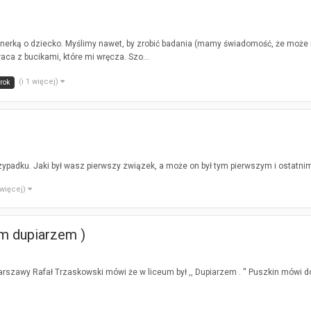
tnerką o dziecko. Myślimy nawet, by zrobić badania (mamy świadomość, że może na
ca z bucikami, które mi wręcza. Szo...
(i 1 więcej)
rok
ypadku. Jaki był wasz pierwszy związek, a może on był tym pierwszym i ostatni
 więcej)
um dupiarzem )
szawy Rafał Trzaskowski mówi że w liceum był ,, Dupiarzem . '' Puszkin mówi do L