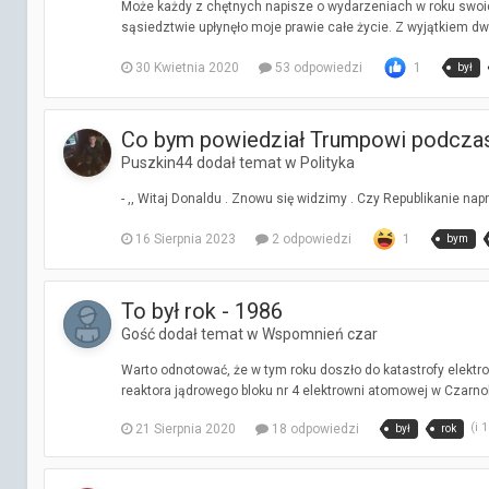
Może każdy z chętnych napisze o wydarzeniach w roku swoi
sąsiedztwie upłynęło moje prawie całe życie. Z wyjątkiem dw
30 Kwietnia 2020
53 odpowiedzi
1
był
Co bym powiedział Trumpowi podczas
Puszkin44 dodał temat w
Polityka
- ,, Witaj Donaldu . Znowu się widzimy . Czy Republikanie napr
16 Sierpnia 2023
2 odpowiedzi
1
bym
To był rok - 1986
Gość dodał temat w
Wspomnień czar
Warto odnotować, że w tym roku doszło do katastrofy elekt
reaktora jądrowego bloku nr 4 elektrowni atomowej w Czarnob
(i 
21 Sierpnia 2020
18 odpowiedzi
był
rok