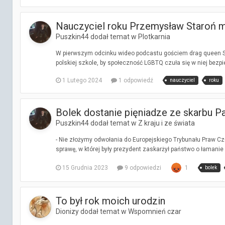
Nauczyciel roku Przemysław Staroń ma 
Puszkin44 dodał temat w
Plotkarnia
W pierwszym odcinku wideo podcastu gościem drag queen Sha
polskiej szkole, by społeczność LGBTQ czuła się w niej bezpi
1 Lutego 2024
1 odpowiedź
nauczyciel
roku
Bolek dostanie pięniadze ze skarbu Pa
Puszkin44 dodał temat w
Z kraju i ze świata
- Nie złożymy odwołania do Europejskiego Trybunału Praw Cz
sprawę, w której były prezydent zaskarżył państwo o łamanie 
15 Grudnia 2023
9 odpowiedzi
1
bolek
To był rok moich urodzin
Dionizy dodał temat w
Wspomnień czar