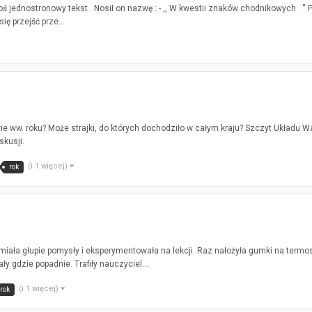
ś jednostronowy tekst . Nosił on nazwę : - ,, W kwestii znaków chodnikowych . '' P
ę przejść prze...
ie ww. roku? Może strajki, do których dochodziło w całym kraju? Szczyt Układu 
kusji.
(i 1 więcej)
rok
iała głupie pomysły i eksperymentowała na lekcji. Raz nałożyła gumki na termos
ły gdzie popadnie. Trafiły nauczyciel...
(i 1 więcej)
rok