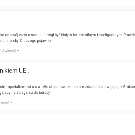
a na swój wzór a sam nie mógł być białym bo jest silnym i inteligentnym. Prawda 
na choroby. Dlaczego pojawiło...
(i 2 więcej)
nikiem UE .
ię imperializmowi u.s.a . Ale stopniowo zmieniam zdanie obserwując jak Bruksella
gający na ściaganiu do Europy...
więcej)