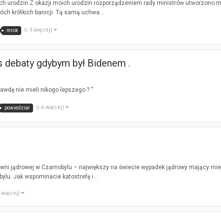
ch urodzin Z okazji moich urodzin rozporządzeniem rady ministrów utworzono m
óch krótkich banicji. Tą samą uchwa...
(i 3 więcej)
mrok
 debaty gdybym był Bidenem .
awdę nie mieli nikogo lepszego ? ''
(i 6 więcej)
powiedział
rowni jądrowej w Czarnobylu – największy na świecie wypadek jądrowy mający mi
ylu. Jak wspominacie katostrefę i...
1 więcej)