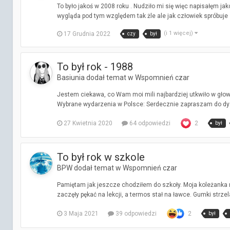
To było jakoś w 2008 roku . Nudziło mi się więc napisałęm jako
wygląda pod tym względem tak żle ale jak człowiek spróbuje si
(i 1 więcej)
17 Grudnia 2022
czy
był
To był rok - 1988
Basiunia dodał temat w
Wspomnień czar
Jestem ciekawa, co Wam moi mili najbardziej utkwiło w głow
Wybrane wydarzenia w Polsce: Serdecznie zapraszam do dys
27 Kwietnia 2020
64 odpowiedzi
2
był
To był rok w szkole
BPW dodał temat w
Wspomnień czar
Pamiętam jak jeszcze chodziłem do szkoły. Moja koleżanka m
zaczęły pękać na lekcji, a termos stał na ławce. Gumki strzela
3 Maja 2021
39 odpowiedzi
2
był