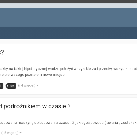
ć?
akby na takiej hipotetycznej wadze położyć wszystkie za i przeciw, wszystkie dob
ie pierwszego poznałem nowe miejsc...
(i 4 więcej)
ł
rok
 podróżnikiem w czasie ?
budowano maszynę do budowania czasu . Z jakiegoś powodu ( awaria , został skaza
(i 5 więcej)