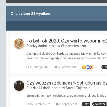
Znaleziono 21 wyników
To był rok 2020. Czy warto wspomnie
Dionizy dodał temat w
Wspomnień czar
Dla mnie r5ok 2020 był bardzo znaczący. Nie wiem tylko czy j
dwa dość długie wyjazdy moim mieszkalnym busem. W trakc
11 Lutego 2021
30 odpowiedzi
7
by
Czy waszym zdaniem Nostradamus był
Puszkin44 dodał temat w
Strefa Tajemnic
Moim zdaniem tak . Pochodził z przyszłośći z okresu kiedy z
15 Sierpnia 2023
8 odpowiedzi
czy
waszym