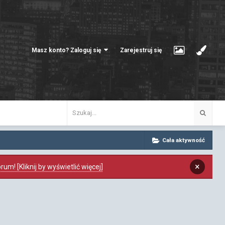
Masz konto? Zaloguj się
Zarejestruj się
Cała aktywność
×
m! [Kliknij by wyświetlić więcej]