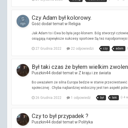
Czy Adam był kolorowy.
Gość dodał temat w
Religia
Jak Adam to i Ewa bo była jego klonem. Bóg stworzył człowiek
osiągają największe sukcesy sportowe Są też najodporniejsi 
27 Grudnia 2022
22 odpowiedzi
czy
adam
Był taki czas że byłem wielkim zwolen
Puszkin44 dodał temat w
Z kraju i ze świata
Bo uważałem że silna Europa bedzie w stanie przeciwstawić s
społecznej . Chyba najbardziej widoczny jest ten aspekt pole
(i 4 
26 Grudnia 2022
1 odpowiedź
był
taki
Czy to był przypadek ?
Puszkin44 dodał temat w
Polityka