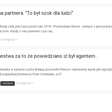
partnera. "To był szok dla ludzi"
dy Lady jest nauczyciel roku 2018 - Przemysław Staroń. Jednym z poruszanych 
ecznie. Każdy z nas powinien czuć się...
(i 8 więcej)
nstwa za to że powiedziano iż był agentem .
łowieka w sprawie Lecha Wałęsy przeciwko Polsce i wykonamy wyrok jak najszybc
Europejskiej Konwencji Praw Człowieka, a ET...
(i 6 więcej)
dostanie