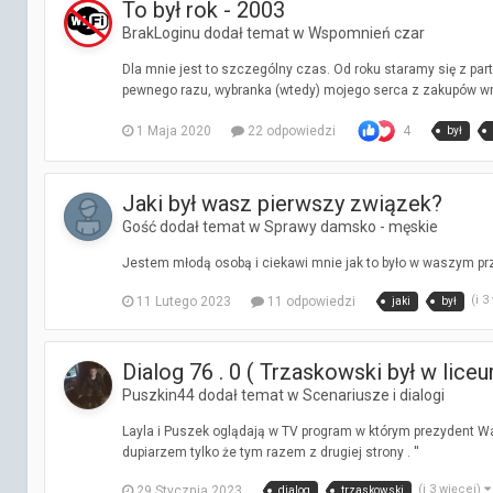
To był rok - 2003
BrakLoginu dodał temat w
Wspomnień czar
Dla mnie jest to szczególny czas. Od roku staramy się z par
pewnego razu, wybranka (wtedy) mojego serca z zakupów wra
1 Maja 2020
22 odpowiedzi
4
był
Jaki był wasz pierwszy związek?
Gość dodał temat w
Sprawy damsko - męskie
Jestem młodą osobą i ciekawi mnie jak to było w waszym prz
(i 3
11 Lutego 2023
11 odpowiedzi
jaki
był
Dialog 76 . 0 ( Trzaskowski był w lice
Puszkin44 dodał temat w
Scenariusze i dialogi
Layla i Puszek oglądają w TV program w którym prezydent War
dupiarzem tylko że tym razem z drugiej strony . ''
(i 3 więcej)
29 Stycznia 2023
dialog
trzaskowski