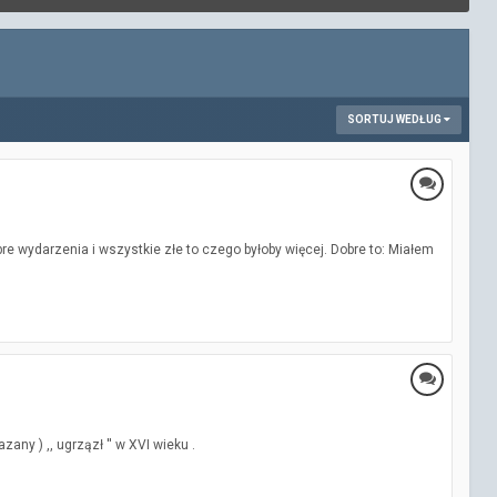
SORTUJ WEDŁUG
re wydarzenia i wszystkie złe to czego byłoby więcej. Dobre to: Miałem
ny ) ,, ugrzązł '' w XVI wieku .