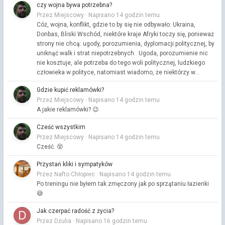
czy wojna bywa potrzebna?
Przez Miejscowy ·
Napisano
14 godzin temu
Cóż, wojna, konflikt, gdzie to by się nie odbywało: Ukraina,
Donbas, Bliski Wschód, niektóre kraje Afryki toczy się, ponieważ
strony nie chcą: ugody, porozumienia, dyplomacji politycznej, by
uniknąć walk i strat niepotrzebnych. Ugoda, porozumienie nic
nie kosztuje, ale potrzeba do tego woli politycznej, ludzkiego
człowieka w polityce, natomiast wiadomo, że niektórzy w...
Gdzie kupić reklamówki?
Przez Miejscowy ·
Napisano
14 godzin temu
A jakie reklamówki? 😉
Cześć wszystkim
Przez Miejscowy ·
Napisano
14 godzin temu
Cześć. 😵
Przystań kliki i sympatyków
Przez Nafto Chłopiec ·
Napisano
14 godzin temu
Po treningu nie byłem tak zmęczony jak po sprzątaniu łazienki
😅
Jak czerpać radość z życia?
Przez Dżulia ·
Napisano
16 godzin temu