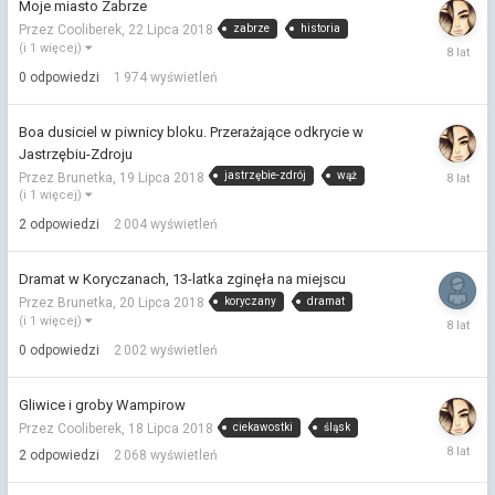
Moje miasto Zabrze
zabrze
historia
Przez Cooliberek,
22 Lipca 2018
22
(i 1 więcej)
Lipca
0
odpowiedzi
1 974
wyświetleń
2018
Boa dusiciel w piwnicy bloku. Przerażające odkrycie w
Jastrzębiu-Zdroju
21
jastrzębie-zdrój
wąż
Przez Brunetka,
19 Lipca 2018
Lipca
(i 1 więcej)
2018
2
odpowiedzi
2 004
wyświetleń
Dramat w Koryczanach, 13-latka zginęła na miejscu
koryczany
dramat
Przez Brunetka,
20 Lipca 2018
20
(i 1 więcej)
Lipca
0
odpowiedzi
2 002
wyświetleń
2018
Gliwice i groby Wampirow
ciekawostki
śląsk
Przez Cooliberek,
18 Lipca 2018
18
2
odpowiedzi
2 068
wyświetleń
Lipca
2018