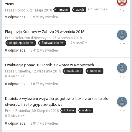
ziemi
6
(i 1 więcej)
hanysu
gorole
Przez Robocik,
21 Maja 2018
Paździer
9
odpowiedzi
3 975
wyświetleń
2018
Eksplozja Kolorów w Zabrzu 29 września 2018
Przez kolorowa-dziewczyna,
26 Września 2018
26
(i 6 więcej)
eksplozja kolorów
festiwal kolorów
Wrześni
0
odpowiedzi
3 412
wyświetleń
2018
Ewakuacja ponad 100 osób z dworca w Katowicach
ewakuacja
katowice
Przez Brunetka,
12 Września 2018
12
(i 3 więcej)
Wrześni
0
odpowiedzi
1 827
wyświetleń
2018
Kobieta z wylewem wzywała pogotowie. Lekarz przez telefon
stwierdził, że to grypa żołądkowa
30
kobieta
wylew
Przez Brunetka,
30 Sierpnia 2018
Sierpnia
(i 3 więcej)
2018
0
odpowiedzi
3 817
wyświetleń