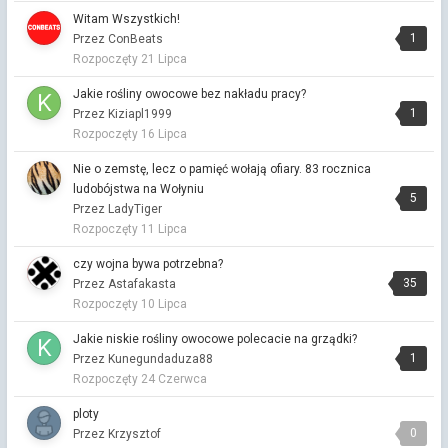
Złu.
Witam Wszystkich!
1
Przez ConBeats
czy wojna bywa potrzebna?
Rozpoczęty
21 Lipca
Przez Dżulia ·
Napisano
17 godzin temu
Moja logika jednoznacznie nie może się do tego ustosunkować.
Jakie rośliny owocowe bez nakładu pracy?
Podejmę pojęcie zgody. Zgoda dotyczyła wypowiedzi, a to też
1
Przez Kiziapl1999
nasze działanie.
Rozpoczęty
16 Lipca
Centralny Port Komunikacyjny
Nie o zemstę, lecz o pamięć wołają ofiary. 83 rocznica
Przez Dżulia ·
Napisano
17 godzin temu
ludobójstwa na Wołyniu
Kapitanie, to nie przechwałki to fakty. Lubisz zawijańce?
5
Przez LadyTiger
Powijaki, bo dopiero zaczęto.
Rozpoczęty
11 Lipca
Centralny Port Komunikacyjny
czy wojna bywa potrzebna?
Przez Dżulia ·
Napisano
17 godzin temu
35
Przez Astafakasta
Problem w wycięciu. mogli poszukać terenu bez drzew. Drzewa
Rozpoczęty
10 Lipca
to nasz oddech.
Jakie niskie rośliny owocowe polecacie na grządki?
Centralny Port Komunikacyjny
1
Przez Kunegundaduza88
Przez Vitalinka ·
Napisano
19 godzin temu
Rozpoczęty
24 Czerwca
przyniosłam też szklaneczki🙂
ploty
Centralny Port Komunikacyjny
0
Przez Krzysztof
Przez Vitalinka ·
Napisano
19 godzin temu