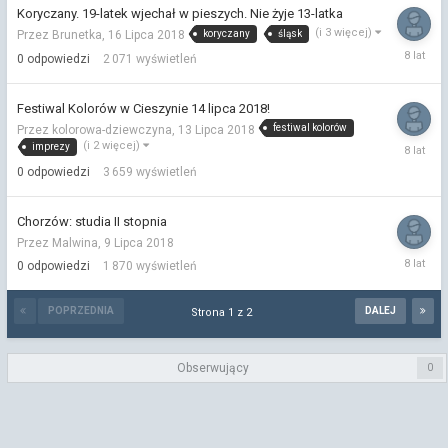
Koryczany. 19-latek wjechał w pieszych. Nie żyje 13-latka
(i 3 więcej)
koryczany
śląsk
Przez Brunetka,
16 Lipca 2018
16
0
odpowiedzi
2 071
wyświetleń
Lipca
2018
Festiwal Kolorów w Cieszynie 14 lipca 2018!
festiwal kolorów
Przez kolorowa-dziewczyna,
13 Lipca 2018
13
(i 2 więcej)
imprezy
Lipca
0
odpowiedzi
3 659
wyświetleń
2018
Chorzów: studia II stopnia
Przez Malwina,
9 Lipca 2018
9
0
odpowiedzi
1 870
wyświetleń
Lipca
2018
POPRZEDNIA
DALEJ
Strona 1 z 2
Obserwujący
0