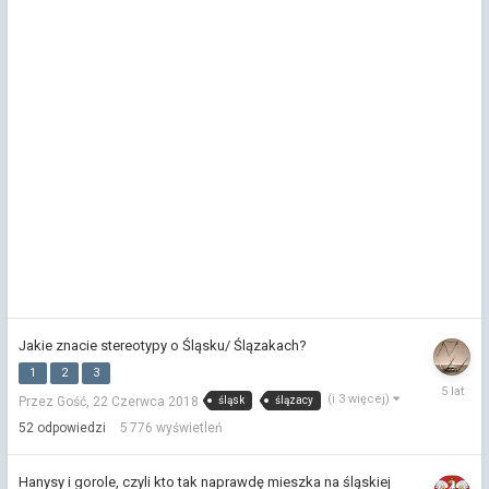
Jakie znacie stereotypy o Śląsku/ Ślązakach?
1
2
3
17
(i 3 więcej)
śląsk
ślązacy
Przez Gość,
22 Czerwca 2018
Maja
2021
52
odpowiedzi
5 776
wyświetleń
Hanysy i gorole, czyli kto tak naprawdę mieszka na śląskiej