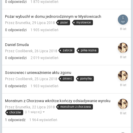
0
odpowiedzi
1 870
wyświetleń
Pożar wybuchł w domu jednorodzinnym w Mysłowicach
pożar
mysłowice
Przez Brunetka,
29 Lipca 2018
29
0
odpowiedzi
1 905
wyświetleń
Lipca
2018
Daniel Smuda
zabrze
piłka nożna
Przez Cooliberek,
26 Lipca 2018
26
0
odpowiedzi
2 019
wyświetleń
Lipca
2018
Sosnowiec i unieważnienie aktu zgonu
śmierć
pomylka
Przez Cooliberek,
25 Lipca 2018
25
0
odpowiedzi
1 903
wyświetleń
Lipca
2018
Monstrum z Chorzowa wkrótce kończy odsiadywanie wyroku
monstrum z chorzowa
Przez Brunetka,
22 Lipca 2018
22
(i 1 więcej)
chorzów
Lipca
1
odpowiedź
1 964
wyświetleń
2018