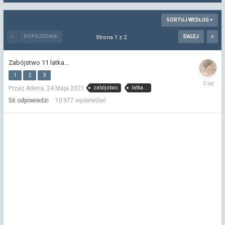
SORTUJ WEDŁUG
POPRZEDNIA
DALEJ
Strona 1 z 2
Zabójstwo 11 latka...
1
2
3
31
zabójstwo
latka...
Przez Arkina,
24 Maja 2021
Maja
2021
56
odpowiedzi
10 977
wyświetleń