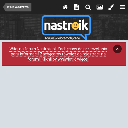
Województwa
×
Witaj na forum Nastroik.pl! Zachęcany do przeczytania
paru informacji! Zachęcamy również do rejestracji na
forum! [Kliknij by wyświetlić więcej]