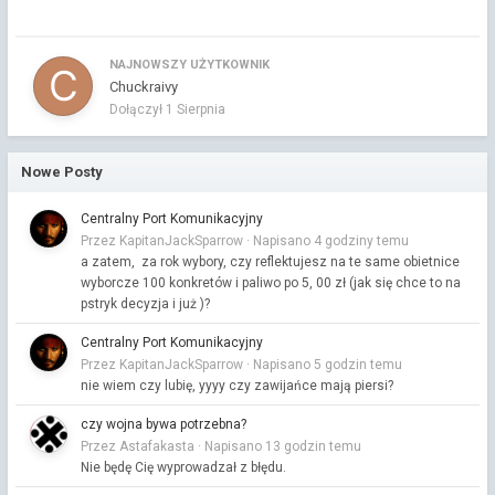
NAJNOWSZY UŻYTKOWNIK
Chuckraivy
Dołączył
1 Sierpnia
Nowe Posty
Centralny Port Komunikacyjny
Przez KapitanJackSparrow ·
Napisano
4 godziny temu
a zatem, za rok wybory, czy reflektujesz na te same obietnice
wyborcze 100 konkretów i paliwo po 5, 00 zł (jak się chce to na
pstryk decyzja i już )?
Centralny Port Komunikacyjny
Przez KapitanJackSparrow ·
Napisano
5 godzin temu
nie wiem czy lubię, yyyy czy zawijańce mają piersi?
czy wojna bywa potrzebna?
Przez Astafakasta ·
Napisano
13 godzin temu
Nie będę Cię wyprowadzał z błędu.