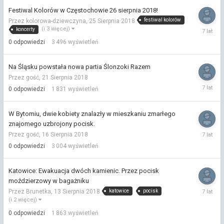
Festiwal Kolorów w Częstochowie 26 sierpnia 2018!
festiwal kolorów
Przez kolorowa-dziewczyna,
25 Sierpnia 2018
25
(i 3 więcej)
koncerty
Sierpnia
0
odpowiedzi
3 496
wyświetleń
2018
Na Śląsku powstała nowa partia Ślonzoki Razem
Przez gość,
21 Sierpnia 2018
21
0
odpowiedzi
1 831
wyświetleń
Sierpnia
2018
W Bytomiu, dwie kobiety znalazły w mieszkaniu zmarłego
znajomego uzbrojony pocisk.
16
Przez gość,
16 Sierpnia 2018
Sierpnia
0
odpowiedzi
3 004
wyświetleń
2018
Katowice: Ewakuacja dwóch kamienic. Przez pocisk
moździerzowy w bagażniku
13
katowice
pocisk
Przez Brunetka,
13 Sierpnia 2018
Sierpnia
(i 2 więcej)
2018
0
odpowiedzi
1 863
wyświetleń