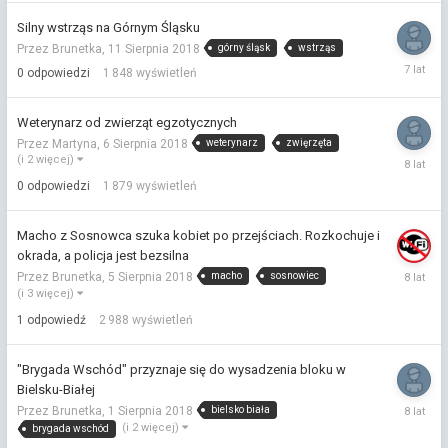
Silny wstrząs na Górnym Śląsku
górny śląsk
wstrząs
Przez Brunetka,
11 Sierpnia 2018
11
0
odpowiedzi
1 848
wyświetleń
Sierpnia
2018
Weterynarz od zwierząt egzotycznych
weterynarz
zwięrzęta
Przez Martyna,
6 Sierpnia 2018
6
(i 2 więcej)
Sierpnia
0
odpowiedzi
1 879
wyświetleń
2018
Macho z Sosnowca szuka kobiet po przejściach. Rozkochuje i
okrada, a policja jest bezsilna
5
macho
sosnowiec
Przez Brunetka,
5 Sierpnia 2018
Sierpnia
(i 3 więcej)
2018
1
odpowiedź
2 988
wyświetleń
"Brygada Wschód" przyznaje się do wysadzenia bloku w
Bielsku-Białej
1
bielsko biała
Przez Brunetka,
1 Sierpnia 2018
Sierpnia
(i 2 więcej)
brygada wschód
2018