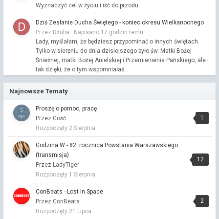
Wyznaczyć cel w życiu i iść do przodu.
Dziś Zesłanie Ducha Świętego - koniec okresu Wielkanocnego
Przez Dżulia ·
Napisano
17 godzin temu
Lady, myślałam, że będziesz przypominać o innych świętach.
Tylko w sierpniu do dnia dzisiejszego było św. Matki Bożej
Śnieżnej, matki Bożej Anielskiej i Przemienienia Pańskiego, ale i
tak dzięki, że o tym wspomniałaś.
czy wojna bywa potrzebna?
Najnowsze Tematy
Przez Astafakasta ·
Napisano
17 godzin temu
Powodzenia. Uważam, że wsparcie jednostki w dążeniu do jej
Proszę o pomoc, pracę
celu nie jest formą lizusostwa jak coś określasz.
1
Przez Gość
Rozpoczęty
2 Sierpnia
czy wojna bywa potrzebna?
Przez Dżulia ·
Napisano
17 godzin temu
Godzina W - 82. rocznica Powstania Warszawskiego
O znienawidzeniu nie pisałam, a o jednostce zapisane było
(transmisja)
12
przez Ciebie. Z tego wynika, że każda grupa społeczna
Przez LadyTiger
podporządkowana jest jakiejś jednostce zarządzającą,
Rozpoczęty
1 Sierpnia
kierującą tąże grupą. Można rozpatrywać w dwu kierunkach
lizusostwa i krytyki jednostki kierującej. Ale to nie na temat.
ConBeats - Lost In Space
2
Przez ConBeats
czy wojna bywa potrzebna?
Rozpoczęty
21 Lipca
Przez Dżulia ·
Napisano
17 godzin temu