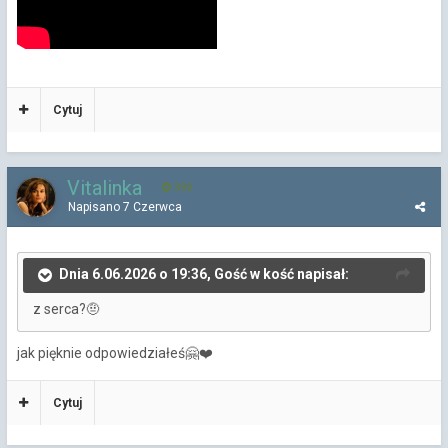
Cytuj
Vitalinka
392
Napisano
7 Czerwca
Dnia 6.06.2026 o 19:36, Gość w kość napisał:
z serca?
🤨
jak pięknie odpowiedziałeś
🤗
❤️
Cytuj