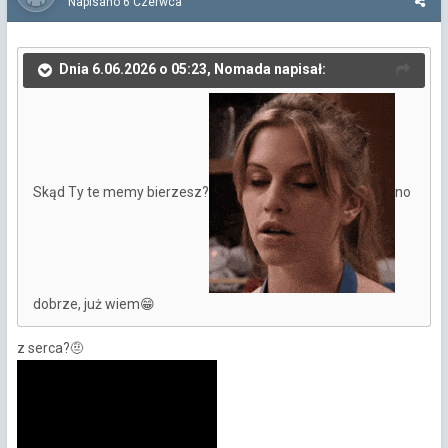
Napisano
6 Czerwca
Dnia 6.06.2026 o 05:23, Nomada napisał:
Skąd Ty te memy bierzesz?
no
dobrze, już wiem
😁
z serca?
🤨