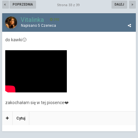
POPRZEDNIA
DALEJ
Strona 33 z 39
Vitalinka
392
Napisano
5 Czerwca
do kawki
🙂
zakochałam się w tej piosence
❤️
Cytuj