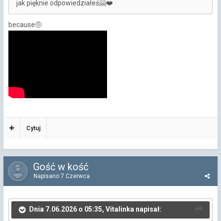
jak pięknie odpowiedziałeś
🤗
❤️
because
🤨
Cytuj
Gość w kość
Napisano
7 Czerwca
Dnia 7.06.2026 o 05:35, Vitalinka napisał: