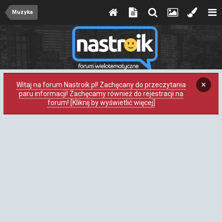
Muzyka
×
Witaj na forum Nastroik.pl! Zachęcany do przeczytania
paru informacji! Zachęcamy również do rejestracji na
forum! [Kliknij by wyświetlić więcej]