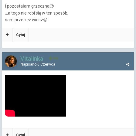
i pozostałam grzeczna
🙂
...a tego nie robi się w ten sposób,
sam przecież wiesz
😑
Cytuj
Vitalinka
392
Napisano
6 Czerwca
Cytuj