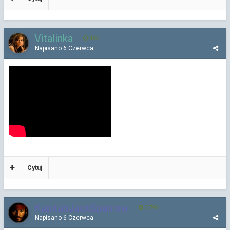
Vitalinka
392
Napisano
6 Czerwca
Cytuj
KapitanJackSparrow
3 790
Napisano
6 Czerwca