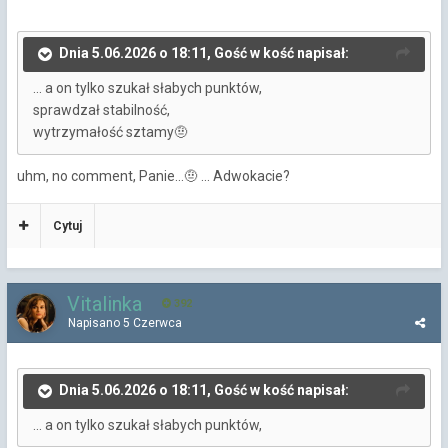
Dnia 5.06.2026 o 18:11, Gość w kość napisał:
... a on tylko szukał słabych punktów,
sprawdzał stabilność,
wytrzymałość sztamy
🤨
uhm, no comment, Panie...
... Adwokacie?
🤨
Cytuj
Vitalinka
392
Napisano
5 Czerwca
Dnia 5.06.2026 o 18:11, Gość w kość napisał:
... a on tylko szukał słabych punktów,