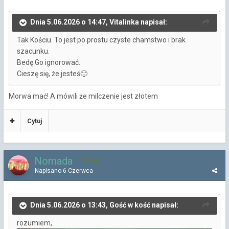
Dnia 5.06.2026 o 14:47, Vitalinka napisał:
Tak Kościu. To jest po prostu czyste chamstwo i brak
szacunku.
Bedę Go ignorować.
Cieszę się, że jesteś
🙂
Morwa mać! A mówili że milczenie jest złotem
Cytuj
Nomada
628
Napisano
6 Czerwca
Dnia 5.06.2026 o 13:43, Gość w kość napisał:
rozumiem,