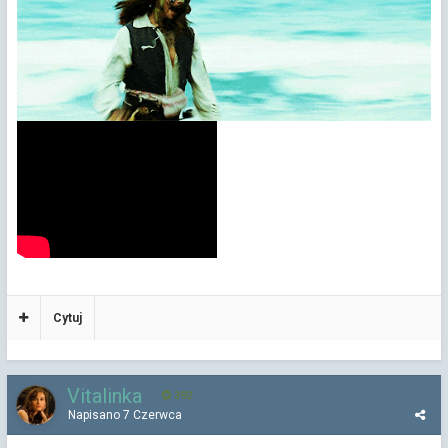
Cytuj
Vitalinka
392
Napisano
7 Czerwca