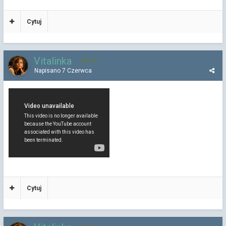
Cytuj
Vitalinka
392
Napisano
7 Czerwca
Cytuj