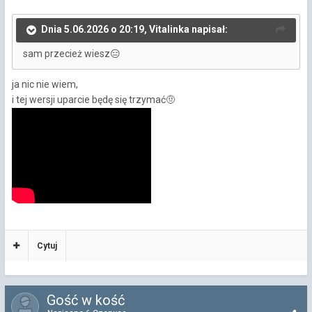
Dnia 5.06.2026 o 20:19, Vitalinka napisał:
sam przecież wiesz
😑
ja nic nie wiem,
i tej wersji uparcie będę się trzymać
🤨
Cytuj
Gość w kość