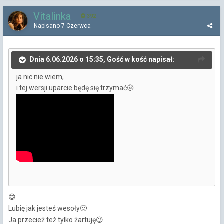
Vitalinka
392
Napisano
7 Czerwca
Dnia 6.06.2026 o 15:35, Gość w kość napisał:
ja nic nie wiem,
i tej wersji uparcie będę się trzymać
🤨
😄
Lubię jak jesteś wesoły
🙂
Ja przecież też tylko żartuję
😉