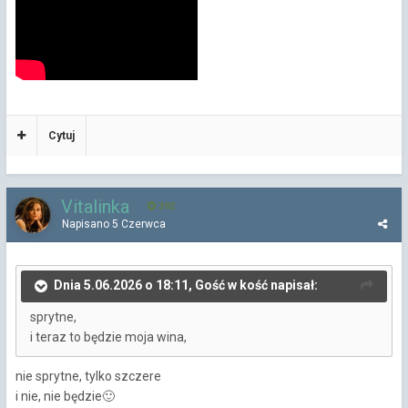
Cytuj
Vitalinka
392
Napisano
5 Czerwca
Dnia 5.06.2026 o 18:11, Gość w kość napisał:
sprytne,
i teraz to będzie moja wina,
nie sprytne, tylko szczere
i nie, nie będzie
🙂