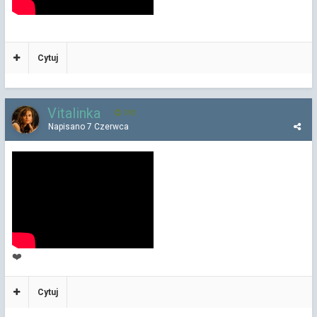
Cytuj
Vitalinka
392
Napisano
7 Czerwca
❤️
Cytuj