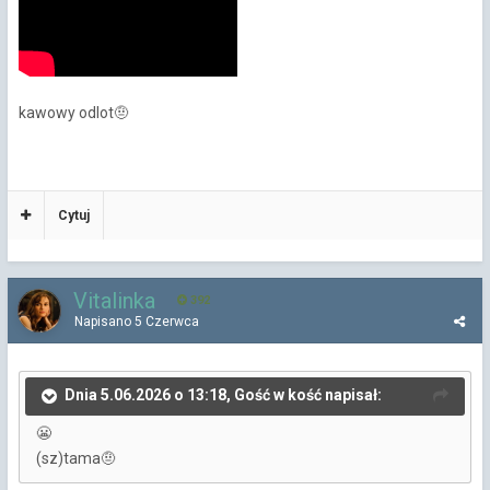
kawowy odlot
🤨
Cytuj
Vitalinka
392
Napisano
5 Czerwca
Dnia 5.06.2026 o 13:18, Gość w kość napisał:
😬
(sz)tama
🤨