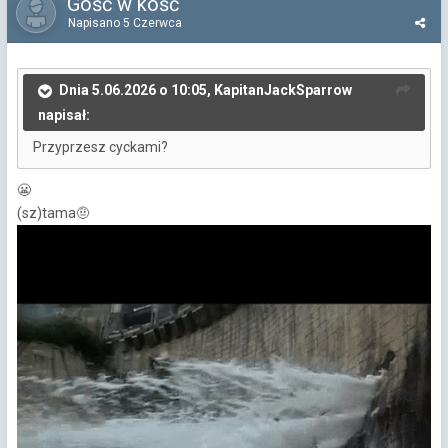
Gość w kość
Napisano
5 Czerwca
Dnia 5.06.2026 o 10:05, KapitanJackSparrow
napisał:
Przyprzesz cyckami?
😬
(sz)tama
🤨