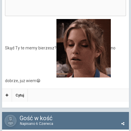
Skąd Ty te memy bierzesz?
no
dobrze, już wiem
😁
Cytuj
Gość w kość
Napisano
6 Czerwca