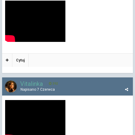
Cytuj
Vitalinka
392
Napisano
7 Czerwca