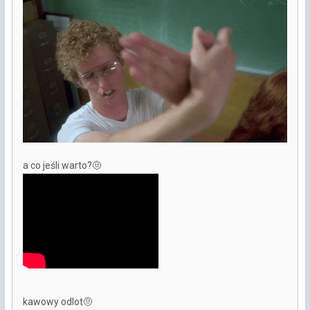
a co jeśli warto?
🤨
kawowy odlot
🤨