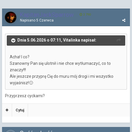
KapitanJackSparrow
3 790
Napisano
5 Czerwca
Dnia 5.06.2026 o 07:11, Vitalinka napisał:
Acha! I co?
Szanowny Pan się ulotnił i nie chce wytłumaczyć, co to
znaczy!!!
Ale jeszcze przyprę Cię do muru mój drogi i mi wszystko
wyjaśnisz!
🙂
Przyprzesz cyckami?
Cytuj