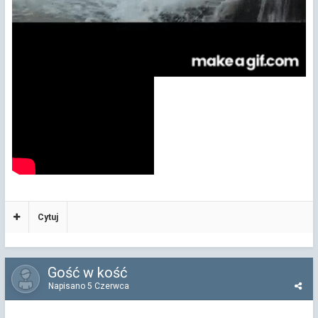
Cytuj
Gość w kość
Napisano
5 Czerwca