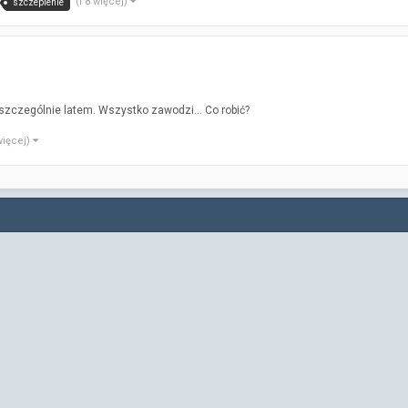
(i 8 więcej)
szczepienie
szczególnie latem. Wszystko zawodzi... Co robić?
 więcej)