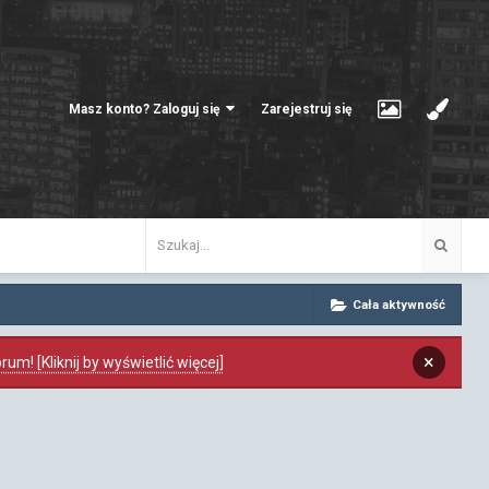
Masz konto? Zaloguj się
Zarejestruj się
Cała aktywność
×
m! [Kliknij by wyświetlić więcej]