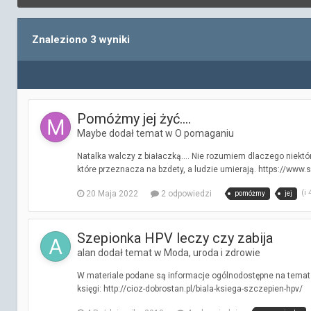
Znaleziono 3 wyniki
Pomóżmy jej żyć....
Maybe dodał temat w
O pomaganiu
Natalka walczy z białaczką.... Nie rozumiem dlaczego niektór
które przeznacza na bzdety, a ludzie umierają. https://www.
(i
20 Maja 2022
2 odpowiedzi
pomóżmy
jej
Szepionka HPV leczy czy zabija
alan dodał temat w
Moda, uroda i zdrowie
W materiale podane są informacje ogólnodostępne na temat 
księgi: http://cioz-dobrostan.pl/biala-ksiega-szczepien-hpv/