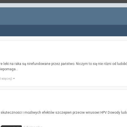
e leki na raka są nirefundowane przez państwo. Niczym to się nie różni od ludobó
siepomaga...
 4 więcej)
skuteczności i możliwych efektów szczepień przeciw wirusowi HPV Dowody ludob