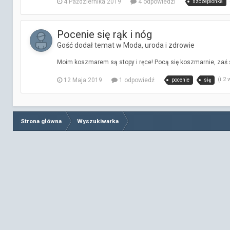
4 Października 2019
4 odpowiedzi
szczepionka
Pocenie się rąk i nóg
Gość dodał temat w
Moda, uroda i zdrowie
Moim koszmarem są stopy i ręce! Pocą się koszmarnie, zaś 
(i 2
12 Maja 2019
1 odpowiedź
pocenie
się
Strona główna
Wyszukiwarka