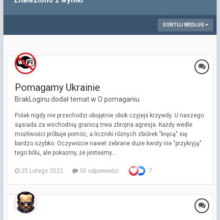
Znaleziono 2 wyniki
SORTUJ WEDŁUG
Pomagamy Ukrainie
BrakLoginu dodał temat w
O pomaganiu
Polak nigdy nie przechodzi obojętnie obok czyjejś krzywdy. U naszego
sąsiada za wschodnią granicą trwa zbrojna agresja. Każdy wedle
możliwości próbuje pomóc, a liczniki różnych zbiórek "kręcą" się
bardzo szybko. Oczywiście nawet zebrane duże kwoty nie "przykryją"
tego bólu, ale pokażmy, że jesteśmy...
25 Lutego 2022
30 odpowiedzi
7