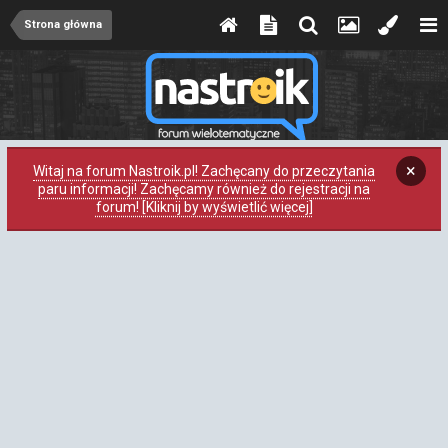
Strona główna
×
Witaj na forum Nastroik.pl! Zachęcany do przeczytania
paru informacji! Zachęcamy również do rejestracji na
forum! [Kliknij by wyświetlić więcej]