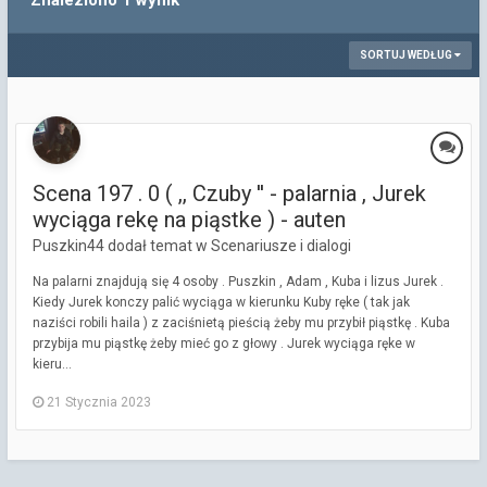
Znaleziono 1 wynik
SORTUJ WEDŁUG
Scena 197 . 0 ( ,, Czuby '' - palarnia , Jurek
wyciąga rekę na piąstke ) - auten
Puszkin44 dodał temat w
Scenariusze i dialogi
Na palarni znajdują się 4 osoby . Puszkin , Adam , Kuba i lizus Jurek .
Kiedy Jurek konczy palić wyciąga w kierunku Kuby ręke ( tak jak
naziści robili haila ) z zaciśnietą pieścią żeby mu przybił piąstkę . Kuba
przybija mu piąstkę żeby mieć go z głowy . Jurek wyciąga ręke w
kieru...
21 Stycznia 2023