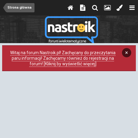
Strona główna
×
Witaj na forum Nastroik.pl! Zachęcany do przeczytania
paru informacji! Zachęcamy również do rejestracji na
forum! [Kliknij by wyświetlić więcej]