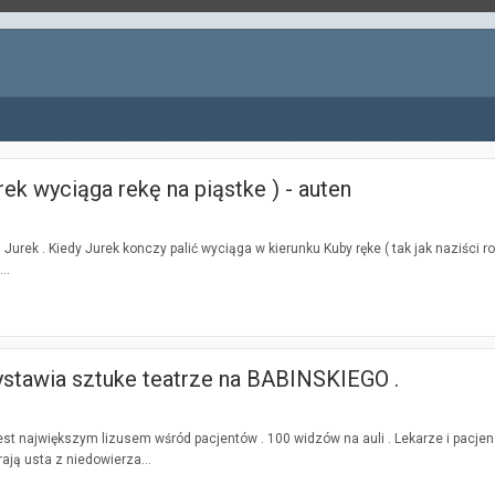
Jurek wyciąga rekę na piąstke ) - auten
 Jurek . Kiedy Jurek konczy palić wyciąga w kierunku Kuby ręke ( tak jak naziści robi
..
wystawia sztuke teatrze na BABINSKIEGO .
jest największym lizusem wśród pacjentów . 100 widzów na auli . Lekarze i pacjen
rają usta z niedowierza...