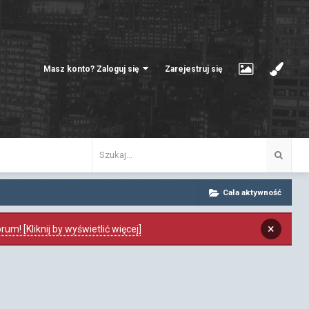
Masz konto? Zaloguj się
Zarejestruj się
Cała aktywność
×
m! [Kliknij by wyświetlić więcej]