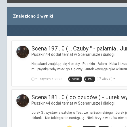
Znaleziono 2 wyniki
Scena 197 . 0 ( ,, Czuby '' - palarnia , 
Puszkin44 dodał temat w
Scenariusze i dialogi
Na palarni znajdują się 4 osoby . Puszkin , Adam , Kuba i lizus
mu piąstkę żeby mieć go z głowy . Jurek wyciąga ręke w kieru.
(i 7 więcej)
21 Stycznia 2023
scena
197
Scena 181 . 0 ( do czubów ) - Jurek 
Puszkin44 dodał temat w
Scenariusze i dialogi
Jurek S . wystawia sztukę w Teatrze na Babinskiego . Jurek 
oklaski . Nic takiego nie następuję . Niektórzy z widzów otwie