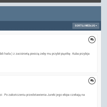
SORTUJ WEDŁUG
li haila ) z zaciśnietą pieścią żeby mu przybił piąstkę . Kuba przybija
ci . Po zakończeniu przedstawienia Jureki jego ekipa czekają na