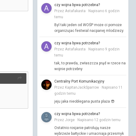
czy wojna bywa potrzebna?
Przez Astafakasta ·
Napisano
6 godzin
temu
Byl taki jeden od WOŚP może ci pomoże
organizujac festwial nacpanej mlodziezy.
czy wojna bywa potrzebna?
Przez Astafakasta ·
Napisano
9 godzin
temu
tak, to prawda, zwłaszcza prąd w rzece na
wojnie potrzebny
Centralny Port Komunikacyjny
Przez KapitanJackSparrow ·
Napisano
11
godzin temu
jeju jaka nieoblegana pusta plaża 😎
czy wojna bywa potrzebna?
Przez Jorge ·
Napisano
12 godzin temu
Ostatnio rosjanie patrolują nasze
wybrzeźe bałtyckie i umacniaja przesmyk