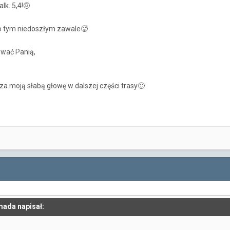
lk. 5,4!
🤨
po tym niedoszłym zawale
🥵
wać Panią,
za moją słabą głowę w dalszej części trasy
🙂
mada napisał: