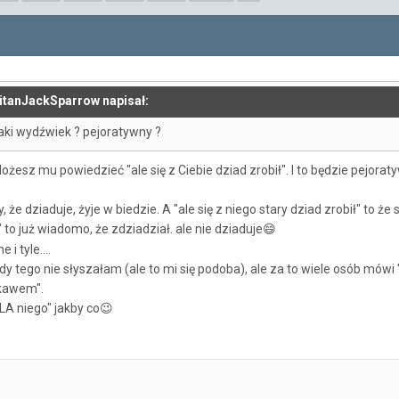
pitanJackSparrow napisał:
 jaki wydźwiek ? pejoratywny ?
esz mu powiedzieć "ale się z Ciebie dziad zrobił". I to będzie pejorat
, że dziaduje, żyje w biedzie. A "ale się z niego stary dziad zrobił" to że 
" to już wiadomo, że zdziadział. ale nie dziaduje
😄
i tyle....
gdy tego nie słyszałam (ale to mi się podoba), ale za to wiele osób mówi
ękawem".
LA niego" jakby co
😉