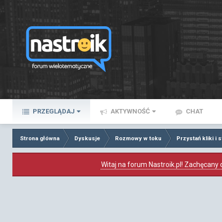
PRZEGLĄDAJ
AKTYWNOŚĆ
CHAT
Strona główna
Dyskusje
Rozmowy w toku
Przystań kliki i
Witaj na forum Nastroik.pl! Zachęcany d