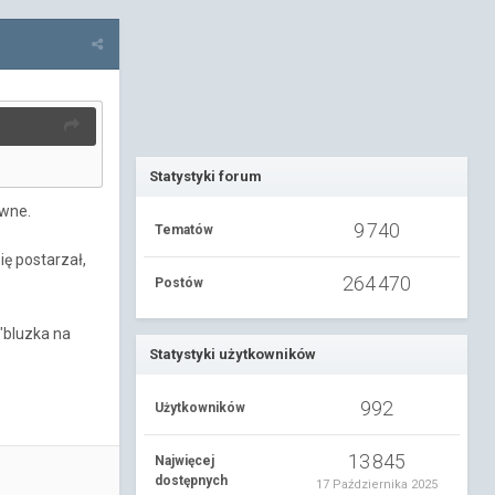
Statystyki forum
ywne.
9 740
Tematów
się postarzał,
264 470
Postów
 "bluzka na
Statystyki użytkowników
992
Użytkowników
13 845
Najwięcej
dostępnych
17 Października 2025