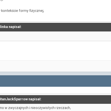
 kontekście formy fizycznej,
linka napisał:
pitanJackSparrow napisał:
kno w zwyczajnych i nieoczywistych rzeczach,