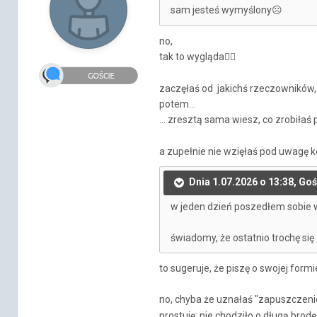
sam jesteś wymyślony
☹️
no,
tak to wygląda
🤷‍♂️
zaczęłaś od jakichś rzeczowników,
potem...
... zresztą sama wiesz, co zrobiłaś
a zupełnie nie wzięłaś pod uwagę k
Dnia 1.07.2026 o 13:38, Goś
w jeden dzień poszedłem sobie w 
świadomy, że ostatnio trochę się
to sugeruje, że piszę o swojej formi
no, chyba że uznałaś "zapuszczeni
prostuję: nie chodziło o długą brodę