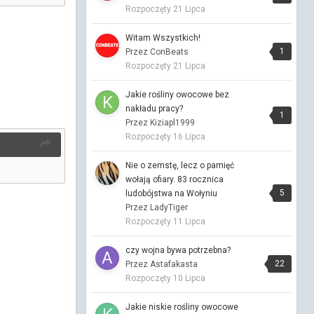
Rozpoczęty
21 Lipca
Porozmawiajmy o zdrowiu : )
Przez Vitalinka ·
Napisano
18 godzin temu
Witam Wszystkich!
nieprawda🙂
1
Przez ConBeats
Rozpoczęty
21 Lipca
Porozmawiajmy o zdrowiu : )
Przez Vitalinka ·
Napisano
18 godzin temu
Jakie rośliny owocowe bez
Miałam napisać : na plaży nad morzem
nakładu pracy?
1
należy smażyć się od rana do wieczora
Przez Kiziapl1999
🙂 że taki "przykaz" Nie napiszę, bo mnie
Rozpoczęty
16 Lipca
znajdziesz🙂
Nie o zemstę, lecz o pamięć
Porozmawiajmy o zdrowiu : )
wołają ofiary. 83 rocznica
Przez KapitanJackSparrow ·
Napisano
18
5
ludobójstwa na Wołyniu
godzin temu
Przez LadyTiger
z tym modleniem to już przesada:)
Rozpoczęty
11 Lipca
Porozmawiajmy o zdrowiu : )
czy wojna bywa potrzebna?
22
Przez KapitanJackSparrow ·
Przez Astafakasta
Napisano
18
godzin temu
Rozpoczęty
10 Lipca
smażymy 😁 jaskrawy przykład twojej
Jakie niskie rośliny owocowe
dwoistej natury, a więc byłyście nad