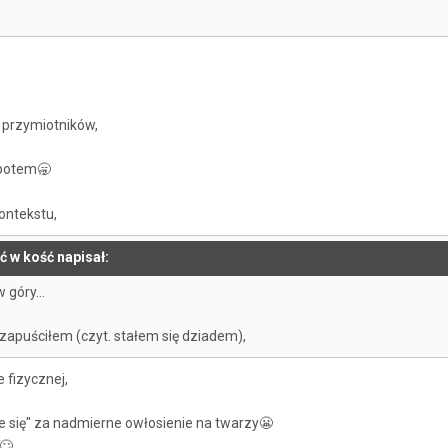
 przymiotników,
 potem
🥱
ontekstu,
ć w kość napisał:
góry...
 zapuściłem (czyt. stałem się dziadem),
e fizycznej,
e się" za nadmierne owłosienie na twarzy
😬
🙄