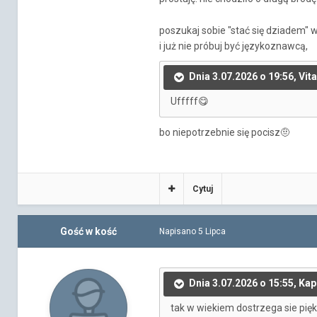
poszukaj sobie "stać się dziadem" w
i już nie próbuj być językoznawcą,
Dnia 3.07.2026 o 19:56, Vita
Ufffff
😋
bo niepotrzebnie się pocisz
🤨
Cytuj
Gość w kość
Napisano
5 Lipca
Dnia 3.07.2026 o 15:55, Ka
tak w wiekiem dostrzega sie pię