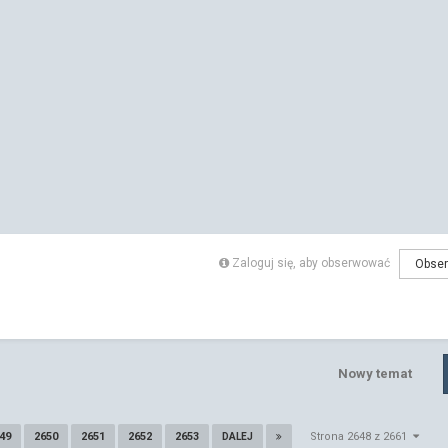
Zaloguj się, aby obserwować
Obser
Nowy temat
49
2650
2651
2652
2653
Strona 2648 z 2661
DALEJ