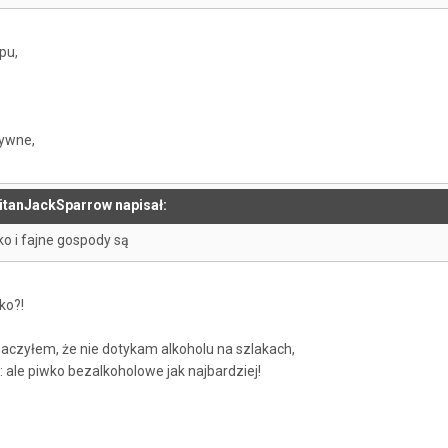
pu,
sywne,
pitanJackSparrow napisał:
o i fajne gospody są
ko?!
czyłem, że nie dotykam alkoholu na szlakach,
ale piwko bezalkoholowe jak najbardziej!