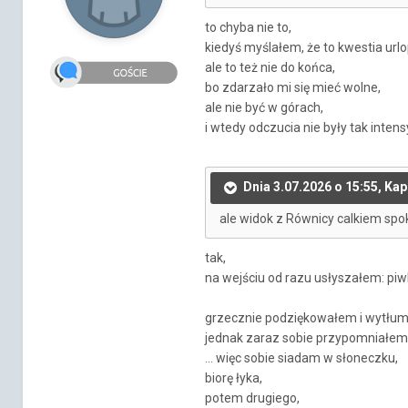
to chyba nie to,
kiedyś myślałem, że to kwestia urlo
ale to też nie do końca,
bo zdarzało mi się mieć wolne,
ale nie być w górach,
i wtedy odczucia nie były tak inten
Dnia 3.07.2026 o 15:55, Ka
ale widok z Równicy calkiem spok
tak,
na wejściu od razu usłyszałem: piw
grzecznie podziękowałem i wytłuma
jednak zaraz sobie przypomniałem: 
... więc sobie siadam w słoneczku,
biorę łyka,
potem drugiego,