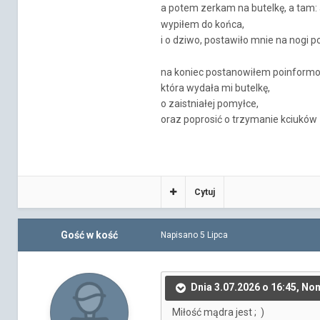
a potem zerkam na butelkę, a tam: a
wypiłem do końca,
i o dziwo, postawiło mnie na nogi 
na koniec postanowiłem poinformo
która wydała mi butelkę,
o zaistniałej pomyłce,
oraz poprosić o trzymanie kciuków 
Cytuj
Gość w kość
Napisano
5 Lipca
Dnia 3.07.2026 o 16:45, No
Miłość mądra jest ; )