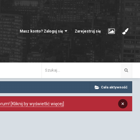
Masz konto? Zaloguj się
Zarejestruj się
Cała aktywność
×
m! [Kliknij by wyświetlić więcej]