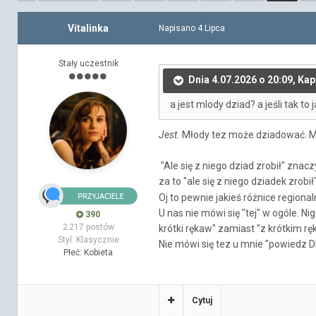
Vitalinka
Napisano
4 Lipca
Stały uczestnik
Dnia 4.07.2026 o 20:09, Ka
a jest mlody dziad? a jeśli tak to
Jest.
Młody tez może dziadować. Moż
"Ale się z niego dziad zrobił" znaczy
za to "ale się z niego dziadek zrobił
Oj to pewnie jakieś różnice regionalne 
U nas nie mówi się "tej" w ogóle. Ni
390
2 217 postów
krótki rękaw" zamiast "z krótkim r
Styl: Klasycznie
Nie mówi się tez u mnie "powiedz D
Płeć:
Kobieta
Cytuj