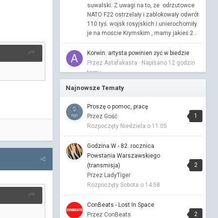
suwalski. Z uwagi na to, że odrzutowce
NATO F22 ostrzelały i zablokowały odwrót
110 tyś. wojsk rosyjskich i unierochomiły
je na moście Krymskim , mamy jakieś 2...
Korwin: artysta powinien żyć w biedzie
Przez Astafakasta ·
Napisano
12 godzin
temu
Każdy sobie rzepkę skrobie. Ja rozumiem
Najnowsze Tematy
pomóc komuś komu się noga w życiu
powinęła, a żyje, ale jak ktoś ręce i rozum
Proszę o pomoc, pracę
ma to chyba umie na siebie zarobić. Nie
1
Przez Gość
rozumiem tych roszczeń "artystów", może
Rozpoczęty
Niedziela o 11:05
to woda na młyn.
Godzina W - 82. rocznica
Dziś narysowałem
Powstania Warszawskiego
Przez Astafakasta ·
Napisano
13 godzin
2
(transmisja)
temu
Przez LadyTiger
Rozpoczęty
Sobota o 14:58
Muzyczna Kawiarenka
Przez Vitalinka ·
Napisano
13 godzin temu
ConBeats - Lost In Space
2
Przez ConBeats