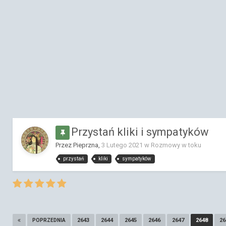
Przystań kliki i sympatyków
Przez Pieprzna,
3 Lutego 2021
w
Rozmowy w toku
przystań
kliki
sympatyków
2643
2644
2645
2646
2647
2648
26
POPRZEDNIA