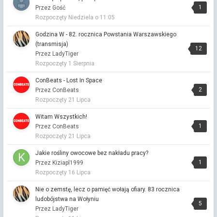
zgaduję ze kwiaty w doniczkach
1
Przez Gość
Rozpoczęty
Niedziela o 11:05
Centralny Port Komunikacyjny
Przez KapitanJackSparrow ·
Napisano
11 godzin temu
Godzina W - 82. rocznica Powstania Warszawskiego
Proszę Pani premier chwalił się że będzie lepszy niż za Pisu,
(transmisja)
szybciej, taniej i bardziej profesjonalnie, więc jak w powijakach,
12
Przez LadyTiger
chyba mój temat
Rozpoczęty
1 Sierpnia
Centralny Port Komunikacyjny
ConBeats - Lost In Space
Przez KapitanJackSparrow ·
Napisano
11 godzin temu
2
Przez ConBeats
he? a źle ci tu czy cuś?🙂
Rozpoczęty
21 Lipca
Godzina W - 82. rocznica Powstania Warszawskiego (transmisja)
Witam Wszystkich!
Przez Astafakasta ·
Napisano
11 godzin temu
1
Przez ConBeats
Jebane lisy pozerskie.
Rozpoczęty
21 Lipca
Godzina W - 82. rocznica Powstania Warszawskiego (transmisja)
Jakie rośliny owocowe bez nakładu pracy?
Przez Astafakasta ·
Napisano
12 godzin temu
1
Przez Kiziapl1999
Za tą krzywdę to sami sobie teraz kręćcie sznur!
Rozpoczęty
16 Lipca
Muzyczna Kawiarenka
Nie o zemstę, lecz o pamięć wołają ofiary. 83 rocznica
Przez Vitalinka ·
Napisano
13 godzin temu
ludobójstwa na Wołyniu
wieczór sierpniowy i spokojny.
5
Przez LadyTiger