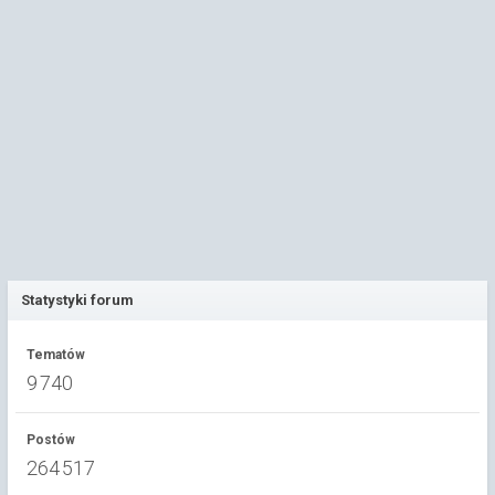
Statystyki forum
Tematów
9 740
Postów
264 517