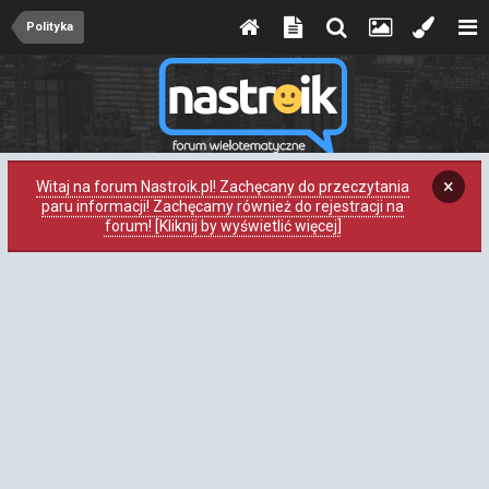
Polityka
×
Witaj na forum Nastroik.pl! Zachęcany do przeczytania
paru informacji! Zachęcamy również do rejestracji na
forum! [Kliknij by wyświetlić więcej]