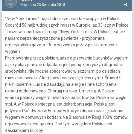
Napisano
23 Kwietnia 2018
"New York Times": najbrudniejsze miasta Europy są w Polsce.
Spośród 50 najbrudniejszych miast w Europie, aż 33 leży w Polsce
- pisze w reportażu o smogu "New York Times. W Polsce jest też
najbardziej zanieczyszczone powierze - przypomina
amerykańska gazeta - A to wszystko przez polski romans z
węglem.
Promowanie przez polskie wadze ogrzewania budynków węglem
a przy okazji innymi odpadami jest jedną z przyczyn degradacji
środowiska. Nie można spacerować wieczorami po osiedlach
mieszkaniowych. Z kominów unoszą się kłęby dymu. Śmierdzi
niemiłosiernie. Ludzie zapadają na alergie i inne schorzenia
układu oddechowego. Chorują na raka. Umierają. A Polska
władza palaczy węglem uważa za patriotów. Bo Polska na węglu
stoi. A w Polsce konieczna jest dekarbonizacja. Polska jest
jedynym Państwem w Europie w którym dopuszcza się palenie
węglem w domowych kotłach. Na Białorusi i w Rosji 100% domów
ogrzewanych jest gazem. Pod tym względem Polska jest
zaściankiem Europy.