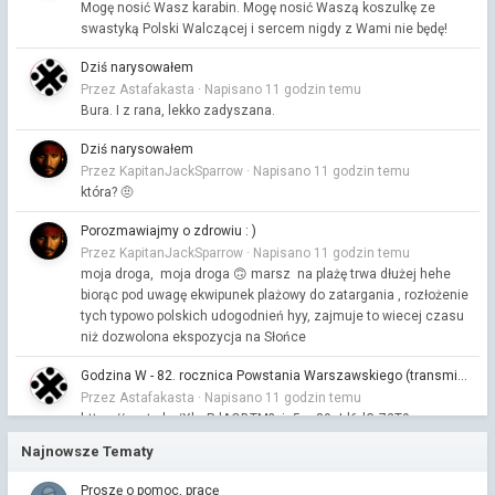
Mogę nosić Wasz karabin. Mogę nosić Waszą koszulkę ze
swastyką Polski Walczącej i sercem nigdy z Wami nie będę!
Dziś narysowałem
Przez Astafakasta ·
Napisano
11 godzin temu
Bura. I z rana, lekko zadyszana.
Dziś narysowałem
Przez KapitanJackSparrow ·
Napisano
11 godzin temu
która? 🤨
Porozmawiajmy o zdrowiu : )
Przez KapitanJackSparrow ·
Napisano
11 godzin temu
moja droga, moja droga 🙃 marsz na plażę trwa dłużej hehe
biorąc pod uwagę ekwipunek plażowy do zatargania , rozłożenie
tych typowo polskich udogodnień hyy, zajmuje to wiecej czasu
niż dozwolona ekspozycja na Słońce
Godzina W - 82. rocznica Powstania Warszawskiego (transmisja)
Przez Astafakasta ·
Napisano
11 godzin temu
https://youtu.be/Xhr-PdAOBTM?si=5co89eId6dGr72T9
Najnowsze Tematy
Porozmawiajmy o zdrowiu : )
Przez KapitanJackSparrow ·
Napisano
11 godzin temu
Proszę o pomoc, pracę