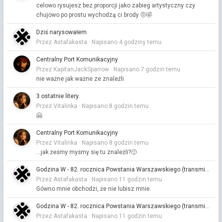
celowo rysujesz bez proporcji jako zabieg artystyczny czy
chujowo po prostu wychodzą ci brody 🤨🤣
Dziś narysowałem
Przez Astafakasta ·
Napisano
4 godziny temu
Centralny Port Komunikacyjny
Przez KapitanJackSparrow ·
Napisano
7 godzin temu
nie ważne jak ważne ze znaleźli
3 ostatnie litery.
Przez Vitalinka ·
Napisano
8 godzin temu
🤗
Centralny Port Komunikacyjny
Przez Vitalinka ·
Napisano
8 godzin temu
...jak żeśmy myśmy się tu znależli?🙂
Godzina W - 82. rocznica Powstania Warszawskiego (transmisja)
Przez Astafakasta ·
Napisano
11 godzin temu
Gówno mnie obchodzi, że nie lubisz mnie.
Godzina W - 82. rocznica Powstania Warszawskiego (transmisja)
Przez Astafakasta ·
Napisano
11 godzin temu