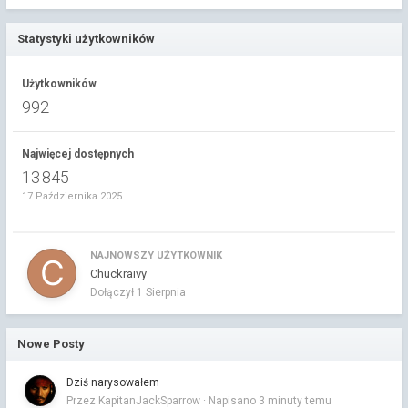
Statystyki użytkowników
Użytkowników
992
Najwięcej dostępnych
13 845
17 Października 2025
NAJNOWSZY UŻYTKOWNIK
Chuckraivy
Dołączył
1 Sierpnia
Nowe Posty
Dziś narysowałem
Przez KapitanJackSparrow ·
Napisano
3 minuty temu