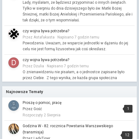
Lady, myślałam, że będziesz przypominać o innych świętach.
Tylko w sierpniu do dnia dzisiejszego było św. Matki Bożej
Śnieżnej, matki Bożej Anielskiej i Przemienienia Pańskiego, ale i
tak dzięki, że o tym wspomniałaś.
czy wojna bywa potrzebna?
Przez Astafakasta ·
Napisano
7 godzin temu
Powodzenia. Uważam, że wsparcie jednostki w dążeniu do jej
celu nie jest formą lizusostwa jak coś określasz.
czy wojna bywa potrzebna?
Przez Dżulia ·
Napisano
7 godzin temu
O znienawidzeniu nie pisałam, a o jednostce zapisane było
przez Ciebie. Z tego wynika, że każda grupa społeczna
podporządkowana jest jakiejś jednostce zarządzającą,
kierującą tąże grupą. Można rozpatrywać w dwu kierunkach
Najnowsze Tematy
lizusostwa i krytyki jednostki kierującej. Ale to nie na temat.
Proszę o pomoc, pracę
czy wojna bywa potrzebna?
1
Przez Gość
Przez Dżulia ·
Napisano
7 godzin temu
Rozpoczęty
2 Sierpnia
Złu.
Godzina W - 82. rocznica Powstania Warszawskiego
czy wojna bywa potrzebna?
(transmisja)
12
Przez Dżulia ·
Napisano
7 godzin temu
Przez LadyTiger