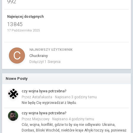
992
Najwięcej dostępnych
13 845
17 Października 2025
NAJNOWSZY UŻYTKOWNIK
Chuckraivy
Dołączył
1 Sierpnia
Nowe Posty
czy wojna bywa potrzebna?
Przez Astafakasta ·
Napisano
3 godziny temu
Nie będę Cię wyprowadzał z błędu.
czy wojna bywa potrzebna?
Przez Miejscowy ·
Napisano
4 godziny temu
Cóż, wojna, konflikt, gdzie to by się nie odbywało: Ukraina,
Donbas, Bliski Wschód, niektóre kraje Afryki toczy się, ponieważ