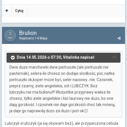
Cytuj
Brulion
Napisano
14 Maja
Dnia 14.05.2026 o 07:30, Vitalinka napisał:
Dwie duże marchewki dwie pietruszki (ale pietruszki nie
pasternak), selera ile chcesz on dodaje słodkośc, por, natka
pietruszki ok,koper może być, seler naciowy...nie. Czosnek,
pieprz czarny, ziele angielskie, sól i LUBCZYK. Bez
lubczyku nie ma bulionu!!! Wszystkie przyprawy walisz ile
chcesz, tylko ziele angielskie i liść laurowy nie dużo, bo one
dają gorzkość. I czosnek nie daje gorzkości choć tak mówią,
ja daje go naprawdę dużo za dużo i jest ok
🙂
Lubczyk srubczyk (ja się obywam bez), ale przypieczona cebula