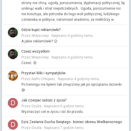
strony nie chcą: ugody, porozumienia, dyplomacji politycznej, by
uniknąć walk i strat niepotrzebnych. Ugoda, porozumienie nic
nie kosztuje, ale potrzeba do tego woli politycznej, ludzkiego
człowieka w polityce, natomiast wiadomo, że niektórzy w...
Gdzie kupić reklamówki?
Przez Miejscowy ·
Napisano
4 godziny temu
A jakie reklamówki? 😉
Cześć wszystkim
Przez Miejscowy ·
Napisano
4 godziny temu
Cześć. 😵
Przystań kliki i sympatyków
Przez Nafto Chłopiec ·
Napisano
4 godziny temu
Po treningu nie byłem tak zmęczony jak po sprzątaniu łazienki
😅
Jak czerpać radość z życia?
Przez Dżulia ·
Napisano
6 godzin temu
Wyznaczyć cel w życiu i iść do przodu.
Dziś Zesłanie Ducha Świętego - koniec okresu Wielkanocnego
Przez Dżulia ·
Napisano
7 godzin temu