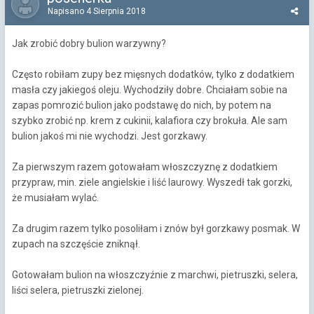
Napisano
4 Sierpnia 2018
Jak zrobić dobry bulion warzywny?
Często robiłam zupy bez mięsnych dodatków, tylko z dodatkiem
masła czy jakiegoś oleju. Wychodziły dobre. Chciałam sobie na
zapas pomrozić bulion jako podstawę do nich, by potem na
szybko zrobić np. krem z cukinii, kalafiora czy brokuła. Ale sam
bulion jakoś mi nie wychodzi. Jest gorzkawy.
Za pierwszym razem gotowałam włoszczyznę z dodatkiem
przypraw, min. ziele angielskie i liść laurowy. Wyszedł tak gorzki,
że musiałam wylać.
Za drugim razem tylko posoliłam i znów był gorzkawy posmak. W
zupach na szczęście zniknął.
Gotowałam bulion na włoszczyźnie z marchwi, pietruszki, selera,
liści selera, pietruszki zielonej.