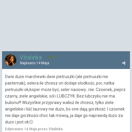
Vitalinka
392
Napisano
14 Maja
Dwie duże marchewki dwie pietruszki (ale pietruszki nie
pasternak), selera ile chcesz on dodaje słodkośc, por, natka
pietruszki ok,koper może być, seler naciowy...nie. Czosnek, pieprz
czarny, ziele angielskie, sól i LUBCZYK. Bez lubczyku nie ma
bulionu!!! Wszystkie przyprawy walisz ile chcesz, tylko ziele
angielskie i liść laurowy nie dużo, bo one dają gorzkość. I czosnek
nie daje gorzkości choć tak mówią, ja daje go naprawdę dużo za
dużo i jest ok
🙂
Edytowano
14 Maja
przez Vitalinka