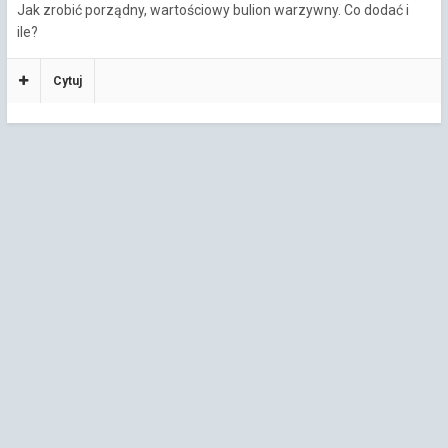
Jak zrobić porządny, wartościowy bulion warzywny. Co dodać i
ile?
Cytuj