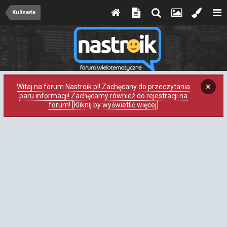
Kulinaria
×
Witaj na forum Nastroik.pl! Zachęcany do przeczytania
paru informacji! Zachęcamy również do rejestracji na
forum! [Kliknij by wyświetlić więcej]