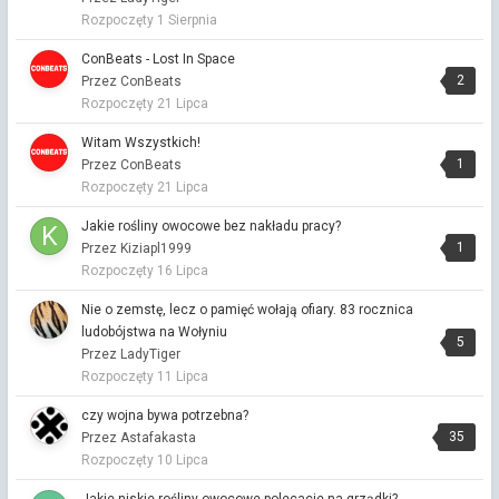
Moja logika jednoznacznie nie może się do tego ustosunkować.
Rozpoczęty
1 Sierpnia
Podejmę pojęcie zgody. Zgoda dotyczyła wypowiedzi, a to też
nasze działanie.
ConBeats - Lost In Space
2
Przez ConBeats
Centralny Port Komunikacyjny
Rozpoczęty
21 Lipca
Przez Dżulia ·
Napisano
7 godzin temu
Kapitanie, to nie przechwałki to fakty. Lubisz zawijańce?
Witam Wszystkich!
Powijaki, bo dopiero zaczęto.
1
Przez ConBeats
Rozpoczęty
21 Lipca
Centralny Port Komunikacyjny
Przez Dżulia ·
Napisano
7 godzin temu
Jakie rośliny owocowe bez nakładu pracy?
Problem w wycięciu. mogli poszukać terenu bez drzew. Drzewa
1
Przez Kiziapl1999
to nasz oddech.
Rozpoczęty
16 Lipca
Centralny Port Komunikacyjny
Nie o zemstę, lecz o pamięć wołają ofiary. 83 rocznica
Przez Vitalinka ·
Napisano
9 godzin temu
ludobójstwa na Wołyniu
przyniosłam też szklaneczki🙂
5
Przez LadyTiger
Rozpoczęty
11 Lipca
Centralny Port Komunikacyjny
Przez Vitalinka ·
Napisano
9 godzin temu
czy wojna bywa potrzebna?
dobrze, bo w Polsce zimno...
35
Przez Astafakasta
Rozpoczęty
10 Lipca
Dziś narysowałem
Przez Vitalinka ·
Napisano
9 godzin temu