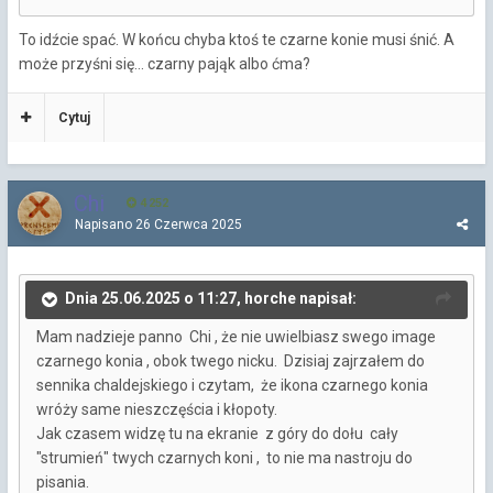
To idźcie spać. W końcu chyba ktoś te czarne konie musi śnić. A
może przyśni się... czarny pająk albo ćma?
Cytuj
Chi
4 252
Napisano
26 Czerwca 2025
Dnia 25.06.2025 o 11:27, horche napisał:
Mam nadzieje panno Chi , że nie uwielbiasz swego image
czarnego konia , obok twego nicku. Dzisiaj zajrzałem do
sennika chaldejskiego i czytam, że ikona czarnego konia
wróży same nieszczęścia i kłopoty.
Jak czasem widzę tu na ekranie z góry do dołu cały
"strumień" twych czarnych koni , to nie ma nastroju do
pisania.