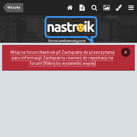
Muzyka
×
Witaj na forum Nastroik.pl! Zachęcany do przeczytania
paru informacji! Zachęcamy również do rejestracji na
forum! [Kliknij by wyświetlić więcej]