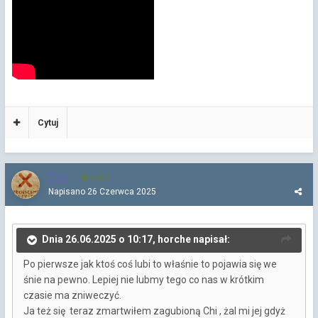
Cytuj
Chi
4 252
Napisano
26 Czerwca 2025
Dnia 26.06.2025 o 10:17, horche napisał:
Po pierwsze jak ktoś coś lubi to właśnie to pojawia się we
śnie na pewno. Lepiej nie lubmy tego co nas w krótkim
czasie ma zniweczyć.
Ja też się teraz zmartwiłem zagubioną Chi , żal mi jej gdyż