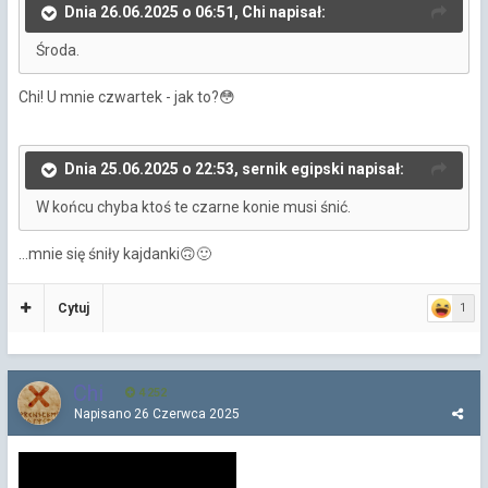
Dnia 26.06.2025 o 06:51, Chi napisał:
Środa.
Chi! U mnie czwartek - jak to?
😳
Dnia 25.06.2025 o 22:53, sernik egipski napisał:
W końcu chyba ktoś te czarne konie musi śnić.
...mnie się śniły kajdanki
🙃
🙂
Cytuj
1
Chi
4 252
Napisano
26 Czerwca 2025