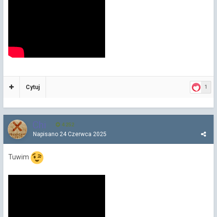
Cytuj
1
Chi
4 252
Napisano
24 Czerwca 2025
Tuwim