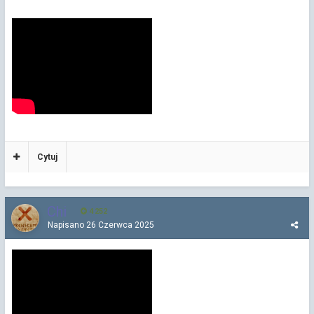
Cytuj
Chi
4 252
Napisano
26 Czerwca 2025