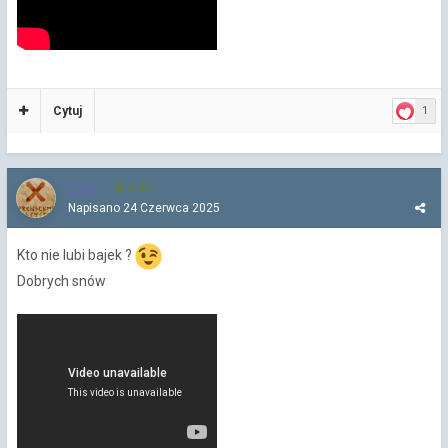
Cytuj
1
Chi
4 252
Napisano
24 Czerwca 2025
Kto nie lubi bajek ?
Dobrych snów