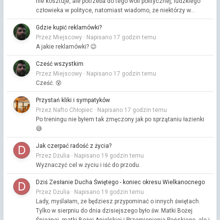
nie kosztuje, ale potrzeba do tego woli politycznej, ludzkiego
człowieka w polityce, natomiast wiadomo, że niektórzy w...
Gdzie kupić reklamówki?
Przez Miejscowy ·
Napisano
17 godzin temu
A jakie reklamówki? 😉
Cześć wszystkim
Przez Miejscowy ·
Napisano
17 godzin temu
Cześć. 😵
Przystań kliki i sympatyków
Przez Nafto Chłopiec ·
Napisano
17 godzin temu
Po treningu nie byłem tak zmęczony jak po sprzątaniu łazienki
😅
Jak czerpać radość z życia?
Przez Dżulia ·
Napisano
19 godzin temu
Wyznaczyć cel w życiu i iść do przodu.
Dziś Zesłanie Ducha Świętego - koniec okresu Wielkanocnego
Przez Dżulia ·
Napisano
19 godzin temu
Lady, myślałam, że będziesz przypominać o innych świętach.
Tylko w sierpniu do dnia dzisiejszego było św. Matki Bożej
Śnieżnej, matki Bożej Anielskiej i Przemienienia Pańskiego, ale i