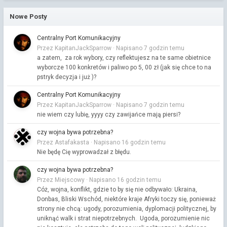
Nowe Posty
Centralny Port Komunikacyjny
Przez KapitanJackSparrow ·
Napisano
7 godzin temu
a zatem, za rok wybory, czy reflektujesz na te same obietnice
wyborcze 100 konkretów i paliwo po 5, 00 zł (jak się chce to na
pstryk decyzja i już )?
Centralny Port Komunikacyjny
Przez KapitanJackSparrow ·
Napisano
7 godzin temu
nie wiem czy lubię, yyyy czy zawijańce mają piersi?
czy wojna bywa potrzebna?
Przez Astafakasta ·
Napisano
16 godzin temu
Nie będę Cię wyprowadzał z błędu.
czy wojna bywa potrzebna?
Przez Miejscowy ·
Napisano
16 godzin temu
Cóż, wojna, konflikt, gdzie to by się nie odbywało: Ukraina,
Donbas, Bliski Wschód, niektóre kraje Afryki toczy się, ponieważ
strony nie chcą: ugody, porozumienia, dyplomacji politycznej, by
uniknąć walk i strat niepotrzebnych. Ugoda, porozumienie nic