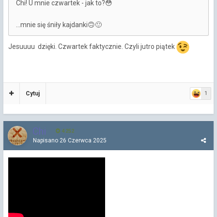
Chi! U mnie czwartek - jak to?
😳
...mnie się śniły kajdanki
🙃
🙂
Jesuuuu dzięki. Czwartek faktycznie. Czyli jutro piątek
Cytuj
1
Chi
4 252
Napisano
26 Czerwca 2025