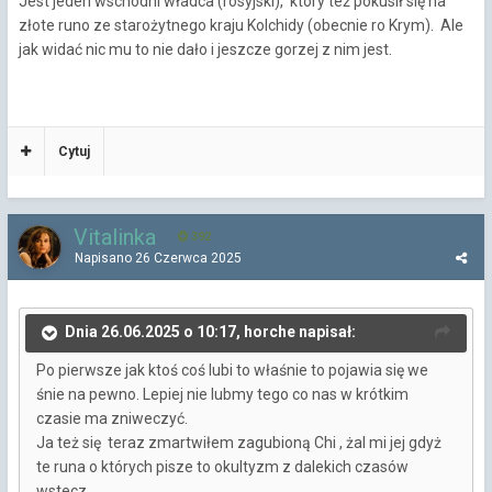
Jest jeden wschodni władca (rosyjski), który też pokusił się na
złote runo ze starożytnego kraju Kolchidy (obecnie ro Krym). Ale
jak widać nic mu to nie dało i jeszcze gorzej z nim jest.
Cytuj
Vitalinka
392
Napisano
26 Czerwca 2025
Dnia 26.06.2025 o 10:17, horche napisał:
Po pierwsze jak ktoś coś lubi to właśnie to pojawia się we
śnie na pewno. Lepiej nie lubmy tego co nas w krótkim
czasie ma zniweczyć.
Ja też się teraz zmartwiłem zagubioną Chi , żal mi jej gdyż
te runa o których pisze to okultyzm z dalekich czasów
wstecz.