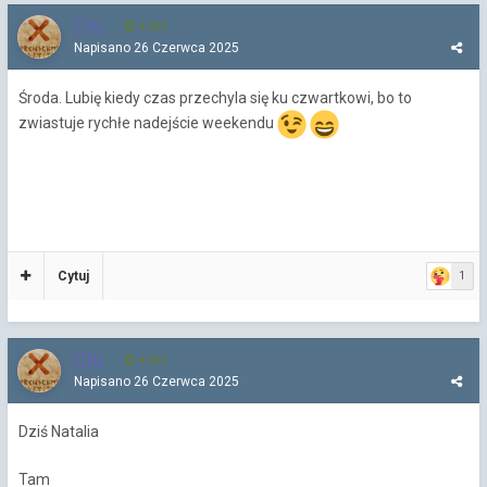
Chi
4 252
Napisano
26 Czerwca 2025
Środa. Lubię kiedy czas przechyla się ku czwartkowi, bo to
zwiastuje rychłe nadejście weekendu
Cytuj
1
Chi
4 252
Napisano
26 Czerwca 2025
Dziś Natalia
Tam