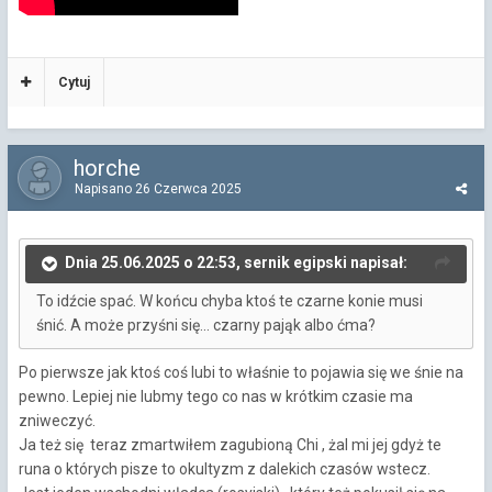
Cytuj
horche
Napisano
26 Czerwca 2025
Dnia 25.06.2025 o 22:53, sernik egipski napisał:
To idźcie spać. W końcu chyba ktoś te czarne konie musi
śnić. A może przyśni się... czarny pająk albo ćma?
Po pierwsze jak ktoś coś lubi to właśnie to pojawia się we śnie na
pewno. Lepiej nie lubmy tego co nas w krótkim czasie ma
zniweczyć.
Ja też się teraz zmartwiłem zagubioną Chi , żal mi jej gdyż te
runa o których pisze to okultyzm z dalekich czasów wstecz.