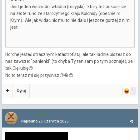
Jest jeden wschodni władca (rosyjski), który też pokusił się
na złote runo ze starożytnego kraju Kolchidy (obecnie ro
Krym). Ale jak widać nic mu to nie dało i jeszcze gorzej z nim
jest.
Horche jesteś strasznym katastrofistą, ale tak ładnie piszesz do
nas zawsze: "panienki" (to chyba Ty ten sam po tym poznaje), że i
tak Cię lubię
😊
No to teraz mi się przyśnisz
🙃
😄
😉
Cytuj
1
Chi
4 252
Napisano
26 Czerwca 2025