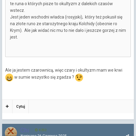
te runa o których pisze to okultyzm z dalekich czasów
wstecz.
Jest jeden wschodni władca (rosyjski), który też pokusił się
na złote runo ze starożytnego kraju Kolchidy (obecnie ro
Krym). Ale jak widać nic mu to nie dało i jeszcze gorzej z nim
jest.
Ale ja jestem czarownicą, więc czary i okultyzm mam we krwi
w sumie wszystko się zgadza ?
Cytuj
Chi
4 252
Napisano
26 Czerwca 2025