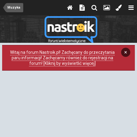
Muzyka
×
Witaj na forum Nastroik.pl! Zachęcany do przeczytania
paru informacji! Zachęcamy również do rejestracji na
forum! [Kliknij by wyświetlić więcej]