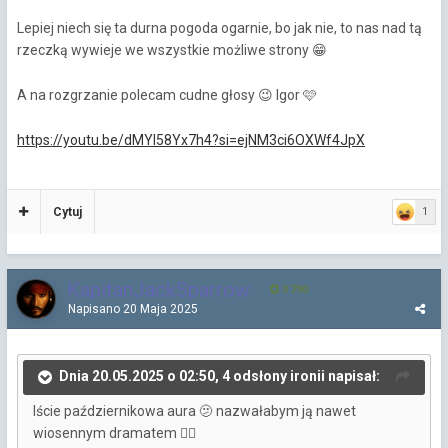
Lepiej niech się ta durna pogoda ogarnie, bo jak nie, to nas nad tą
rzeczką wywieje we wszystkie możliwe strony
😁
A na rozgrzanie polecam cudne głosy
Igor 🩷
😉
https://youtu.be/dMYl58Yx7h4?si=ejNM3ci6OXWf4JpX
Cytuj
1
KapitanJackSparrow
3 790
Napisano
20 Maja 2025
Dnia 20.05.2025 o 02:50, 4 odsłony ironii napisał:
Iście październikowa aura 🫤 nazwałabym ją nawet
wiosennym dramatem
🤦‍♀️