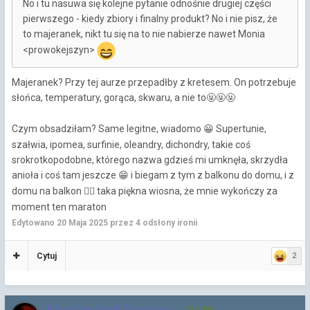
No i tu nasuwa się kolejne pytanie odnośnie drugiej części
pierwszego - kiedy zbiory i finalny produkt? No i nie pisz, że
to majeranek, nikt tu się na to nie nabierze nawet Monia
<prowokejszyn>
Majeranek? Przy tej aurze przepadłby z kretesem. On potrzebuje
słońca, temperatury, gorąca, skwaru, a nie to
🤬
🤬
🤬
Czym obsadziłam? Same legitne, wiadomo
Supertunie,
😀
szałwia, ipomea, surfinie, oleandry, dichondry, takie coś
srokrotkopodobne, którego nazwa gdzieś mi umknęła, skrzydła
anioła i coś tam jeszcze
i biegam z tym z balkonu do domu, i z
😁
domu na balkon
taka piękna wiosna, że mnie wykończy za
🤦‍♀️
moment ten maraton
Edytowano
20 Maja 2025
przez 4 odsłony ironii
Cytuj
2
KapitanJackSparrow
3 790