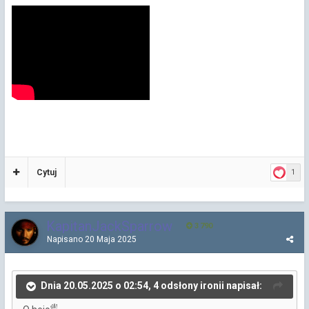
Cytuj
1
KapitanJackSparrow
3 790
Napisano
20 Maja 2025
Dnia 20.05.2025 o 02:54, 4 odsłony ironii napisał: