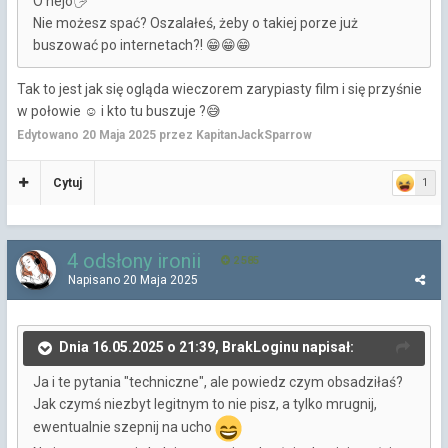
O hejo🖐
Nie możesz spać? Oszalałeś, żeby o takiej porze już
buszować po internetach?!
😁
😁
😁
Tak to jest jak się ogląda wieczorem zarypiasty film i się przyśnie
w połowie
i kto tu buszuje ?
☺️
😅
Edytowano
20 Maja 2025
przez KapitanJackSparrow
Cytuj
1
4 odsłony ironii
2 585
Napisano
20 Maja 2025
Dnia 16.05.2025 o 21:39, BrakLoginu napisał:
Ja i te pytania "techniczne", ale powiedz czym obsadziłaś?
Jak czymś niezbyt legitnym to nie pisz, a tylko mrugnij,
ewentualnie szepnij na ucho