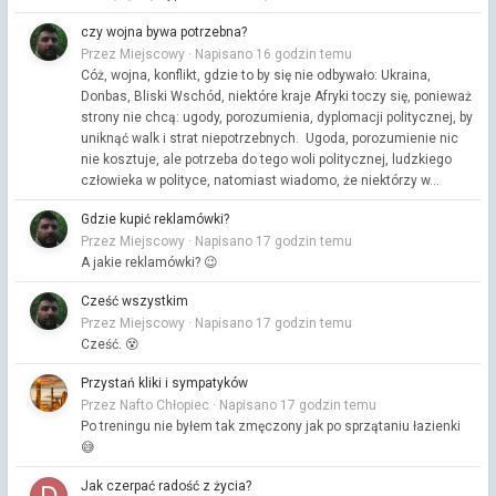
czy wojna bywa potrzebna?
Przez Miejscowy ·
Napisano
16 godzin temu
Cóż, wojna, konflikt, gdzie to by się nie odbywało: Ukraina,
Donbas, Bliski Wschód, niektóre kraje Afryki toczy się, ponieważ
strony nie chcą: ugody, porozumienia, dyplomacji politycznej, by
uniknąć walk i strat niepotrzebnych. Ugoda, porozumienie nic
nie kosztuje, ale potrzeba do tego woli politycznej, ludzkiego
człowieka w polityce, natomiast wiadomo, że niektórzy w...
Gdzie kupić reklamówki?
Przez Miejscowy ·
Napisano
17 godzin temu
A jakie reklamówki? 😉
Cześć wszystkim
Przez Miejscowy ·
Napisano
17 godzin temu
Cześć. 😵
Przystań kliki i sympatyków
Przez Nafto Chłopiec ·
Napisano
17 godzin temu
Po treningu nie byłem tak zmęczony jak po sprzątaniu łazienki
😅
Jak czerpać radość z życia?