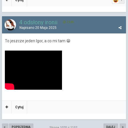
4 odsłony ironii
2 585
Napisano
20 Maja 2025
To jeszcze jeden Igor, a co mi tam
😁
Cytuj
POPRZEDNIA
DALEJ
Strona 1070 z 1152