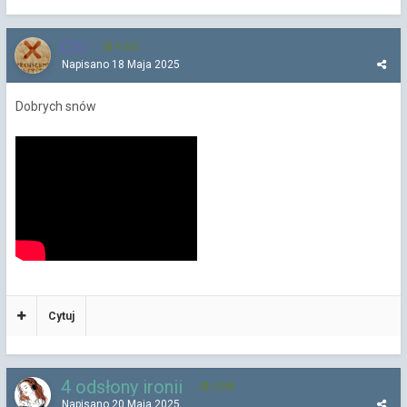
Chi
4 252
Napisano
18 Maja 2025
Dobrych snów
Cytuj
4 odsłony ironii
2 585
Napisano
20 Maja 2025