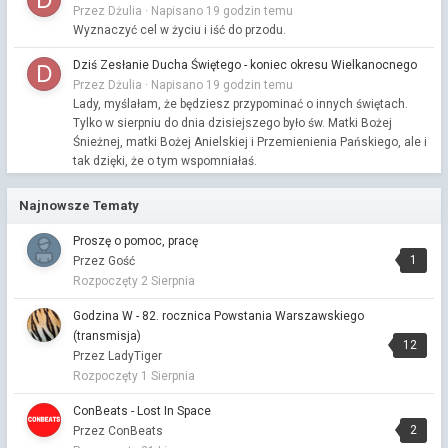
Przez Dżulia ·
Napisano
19 godzin temu
Wyznaczyć cel w życiu i iść do przodu.
Dziś Zesłanie Ducha Świętego - koniec okresu Wielkanocnego
Przez Dżulia ·
Napisano
19 godzin temu
Lady, myślałam, że będziesz przypominać o innych świętach.
Tylko w sierpniu do dnia dzisiejszego było św. Matki Bożej
Śnieżnej, matki Bożej Anielskiej i Przemienienia Pańskiego, ale i
tak dzięki, że o tym wspomniałaś.
czy wojna bywa potrzebna?
Najnowsze Tematy
Przez Astafakasta ·
Napisano
19 godzin temu
Powodzenia. Uważam, że wsparcie jednostki w dążeniu do jej
Proszę o pomoc, pracę
celu nie jest formą lizusostwa jak coś określasz.
1
Przez Gość
Rozpoczęty
2 Sierpnia
czy wojna bywa potrzebna?
Przez Dżulia ·
Napisano
20 godzin temu
Godzina W - 82. rocznica Powstania Warszawskiego
O znienawidzeniu nie pisałam, a o jednostce zapisane było
(transmisja)
12
przez Ciebie. Z tego wynika, że każda grupa społeczna
Przez LadyTiger
podporządkowana jest jakiejś jednostce zarządzającą,
Rozpoczęty
1 Sierpnia
kierującą tąże grupą. Można rozpatrywać w dwu kierunkach
lizusostwa i krytyki jednostki kierującej. Ale to nie na temat.
ConBeats - Lost In Space
2
Przez ConBeats
czy wojna bywa potrzebna?