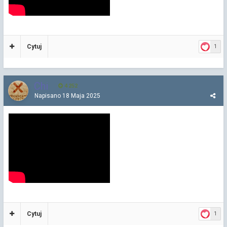
Cytuj
1
Chi
4 252
Napisano
18 Maja 2025
Cytuj
1