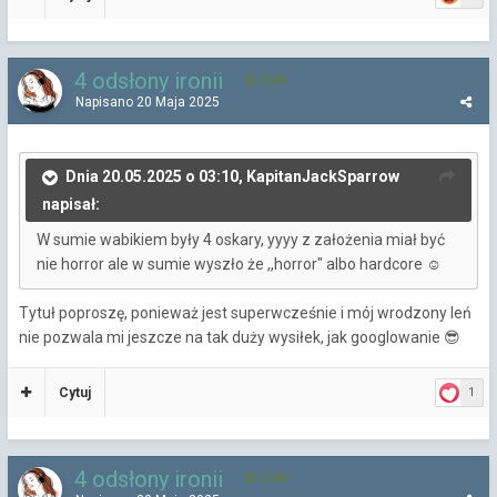
4 odsłony ironii
2 585
Napisano
20 Maja 2025
Dnia 20.05.2025 o 03:10, KapitanJackSparrow
napisał:
W sumie wabikiem były 4 oskary, yyyy z założenia miał być
nie horror ale w sumie wyszło że ,,horror" albo hardcore
☺️
Tytuł poproszę, ponieważ jest superwcześnie i mój wrodzony leń
nie pozwala mi jeszcze na tak duży wysiłek, jak googlowanie
😎
Cytuj
1
4 odsłony ironii
2 585