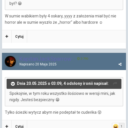
był?
😁
W sumie wabikiem były 4 oskary, yyyy z założenia miał być nie
horror ale w sumie wyszło że ,,horror" albo hardcore
☺️
Cytuj
KapitanJackSparrow
3 790
Napisano
20 Maja 2025
Dnia 20.05.2025 o 03:09, 4 odsłony ironii napisał:
Spokojnie, w tym roku wszystko ilościowo w wersji mini, jak
nigdy. Jesteś bezpieczny
😁
Tylko ścieżki wytycz abym nie podeptał te cudeńka
😝
Cytuj
1