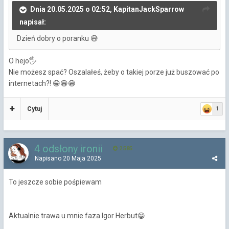
Dnia 20.05.2025 o 02:52, KapitanJackSparrow
napisał:
Dzień dobry o poranku
😅
O hejo🖐
Nie możesz spać? Oszalałeś, żeby o takiej porze już buszować po
internetach?!
😁
😁
😁
Cytuj
1
4 odsłony ironii
2 585
Napisano
20 Maja 2025
To jeszcze sobie pośpiewam
Aktualnie trawa u mnie faza Igor Herbut
😁