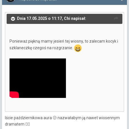
Dnia 17.05.2025 o 11:17, Chi napisał:
Ponieważ piękną mamy jesień tej wiosny, to zalecam kocyk i
szklaneczkę czegoś na rozgrzanie.
Iście październikowa aura 🫤 nazwałabym ją nawet wiosennym
dramatem
🤦‍♀️