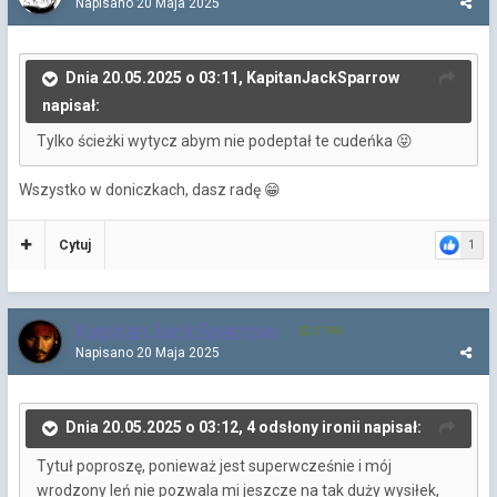
Napisano
20 Maja 2025
Dnia 20.05.2025 o 03:11, KapitanJackSparrow
napisał:
Tylko ścieżki wytycz abym nie podeptał te cudeńka
😝
Wszystko w doniczkach, dasz radę
😁
Cytuj
1
KapitanJackSparrow
3 790
Napisano
20 Maja 2025
Dnia 20.05.2025 o 03:12, 4 odsłony ironii napisał:
Tytuł poproszę, ponieważ jest superwcześnie i mój
wrodzony leń nie pozwala mi jeszcze na tak duży wysiłek,