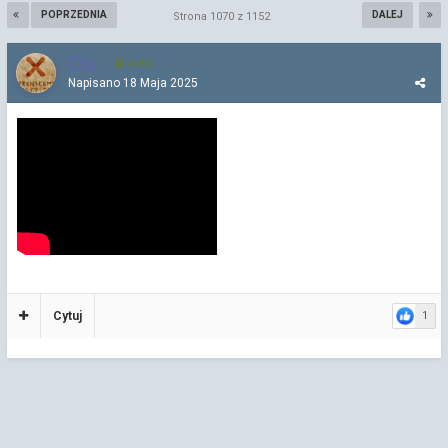
POPRZEDNIA
DALEJ
Strona 1070 z 1152
Chi
4 252
Napisano
18 Maja 2025
Cytuj
1