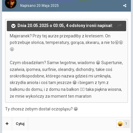
Napisano
20 Maja 2025
Dnia 20.05.2025 o 03:05, 4 odsłony ironii napisał:
Majeranek? Przy tej aurze przepadłby z kretesem. On
potrzebuje słońca, temperatury, gorąca, skwaru, a nie to
🤬
🤬
🤬
Czym obsadziłam? Samw lwgotnw, wiadomo
Supertunie,
😀
szałwia, ipomea, surfinie, oleandry, dichondry, takie coś
srokrotkopodobne, którego nazwa gdzieś mi umknęła,
skrzydła anioła i coś tam jeszcze
i biegam z tym z
😁
balkonu do domu, i z domu na balkon
taka piękna wiosna,
🤦‍♀️
że mnie wykończy za moment ten maraton
Ty chcesz żebym dostał oczopląsu?
😁
Cytuj
1