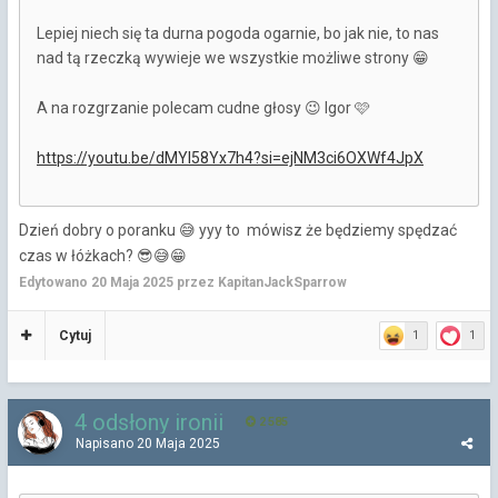
Lepiej niech się ta durna pogoda ogarnie, bo jak nie, to nas
nad tą rzeczką wywieje we wszystkie możliwe strony
😁
A na rozgrzanie polecam cudne głosy
Igor 🩷
😉
https://youtu.be/dMYl58Yx7h4?si=ejNM3ci6OXWf4JpX
Dzień dobry o poranku
yyy to mówisz że będziemy spędzać
😅
czas w łóżkach?
😎
😅
😁
Edytowano
20 Maja 2025
przez KapitanJackSparrow
Cytuj
1
1
4 odsłony ironii
2 585
Napisano
20 Maja 2025