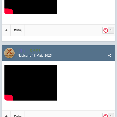
Cytuj
1
Chi
4 252
Napisano
18 Maja 2025
Cytuj
1