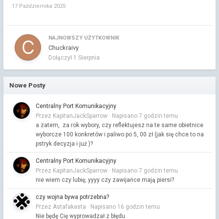
17 Października 2025
NAJNOWSZY UŻYTKOWNIK
Chuckraivy
Dołączył
1 Sierpnia
Nowe Posty
Centralny Port Komunikacyjny
Przez KapitanJackSparrow ·
Napisano
7 godzin temu
a zatem, za rok wybory, czy reflektujesz na te same obietnice
wyborcze 100 konkretów i paliwo po 5, 00 zł (jak się chce to na
pstryk decyzja i już )?
Centralny Port Komunikacyjny
Przez KapitanJackSparrow ·
Napisano
7 godzin temu
nie wiem czy lubię, yyyy czy zawijańce mają piersi?
czy wojna bywa potrzebna?
Przez Astafakasta ·
Napisano
16 godzin temu
Nie będę Cię wyprowadzał z błędu.