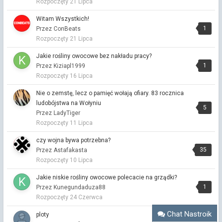
Rozpoczęty
21 Lipca
Przez Dżulia ·
Napisano
20 godzin temu
Złu.
Witam Wszystkich!
1
Przez ConBeats
czy wojna bywa potrzebna?
Rozpoczęty
21 Lipca
Przez Dżulia ·
Napisano
20 godzin temu
Moja logika jednoznacznie nie może się do tego ustosunkować.
Jakie rośliny owocowe bez nakładu pracy?
Podejmę pojęcie zgody. Zgoda dotyczyła wypowiedzi, a to też
1
Przez Kiziapl1999
nasze działanie.
Rozpoczęty
16 Lipca
Centralny Port Komunikacyjny
Nie o zemstę, lecz o pamięć wołają ofiary. 83 rocznica
Przez Dżulia ·
Napisano
20 godzin temu
ludobójstwa na Wołyniu
Kapitanie, to nie przechwałki to fakty. Lubisz zawijańce?
5
Przez LadyTiger
Powijaki, bo dopiero zaczęto.
Rozpoczęty
11 Lipca
Centralny Port Komunikacyjny
czy wojna bywa potrzebna?
Przez Dżulia ·
Napisano
20 godzin temu
35
Przez Astafakasta
Problem w wycięciu. mogli poszukać terenu bez drzew. Drzewa
Rozpoczęty
10 Lipca
to nasz oddech.
Jakie niskie rośliny owocowe polecacie na grządki?
Centralny Port Komunikacyjny
1
Przez Kunegundaduza88
Przez Vitalinka ·
Napisano
22 godziny temu
Rozpoczęty
24 Czerwca
przyniosłam też szklaneczki🙂
Chat Nastroik
ploty
Centralny Port Komunikacyjny