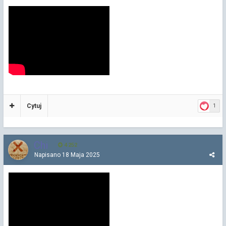
Cytuj
1
Chi
4 252
Napisano
18 Maja 2025