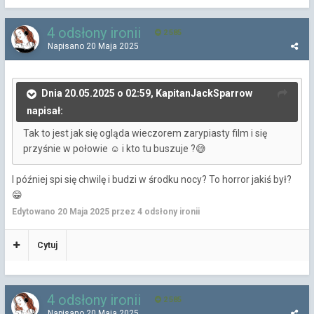
4 odsłony ironii
2 585
Napisano
20 Maja 2025
Dnia 20.05.2025 o 02:59, KapitanJackSparrow
napisał:
Tak to jest jak się ogląda wieczorem zarypiasty film i się
przyśnie w połowie
i kto tu buszuje ?
☺️
😅
I później spi się chwilę i budzi w środku nocy? To horror jakiś był?
😁
Edytowano
20 Maja 2025
przez 4 odsłony ironii
Cytuj
4 odsłony ironii
2 585
Napisano
20 Maja 2025