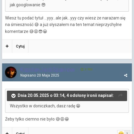
jak googlowanie
😎
Wiesz tu podać tytuł ...yyy...ale jak...yyy czy wiesz że narażam się
na śmieszność
a już słyszałem na ten temat nieprzychylne
😅
komentarze
😅
😩
😎
😀
Cytuj
KapitanJackSparrow
3 790
Napisano
20 Maja 2025
Dnia 20.05.2025 o 03:14, 4 odsłony ironii napisał:
Wszystko w doniczkach, dasz radę
😁
Żeby tylko ciemno nie było
😅
😩
😁
Cytuj
1