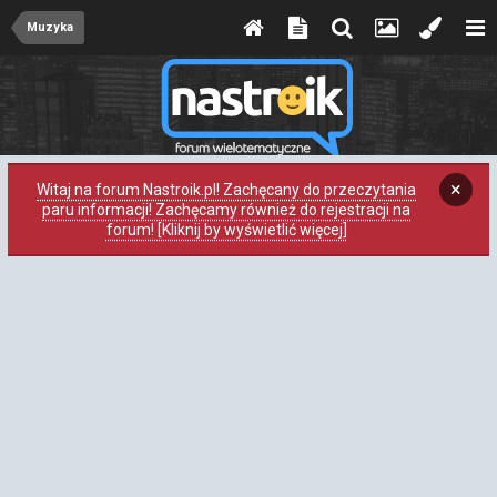
Muzyka
×
Witaj na forum Nastroik.pl! Zachęcany do przeczytania
paru informacji! Zachęcamy również do rejestracji na
forum! [Kliknij by wyświetlić więcej]