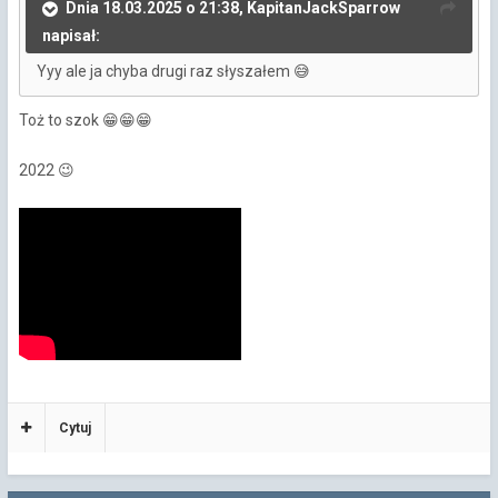
Dnia 18.03.2025 o 21:38, KapitanJackSparrow
napisał:
Yyy ale ja chyba drugi raz słyszałem
😅
Toż to szok
😁
😁
😁
2022
😉
Cytuj