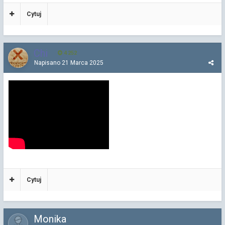
Cytuj
Chi
4 252
Napisano
21 Marca 2025
Cytuj
Monika