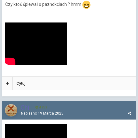
Czy ktoś śpiewał o paznokciach ? hmm
Cytuj
Chi
4 252
Napisano
19 Marca 2025