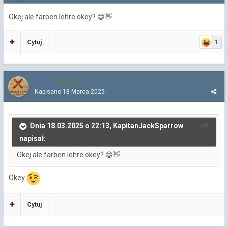
Okej ale farben lehre okey?
😁
👋
Cytuj
1
Chi
4 252
Napisano
18 Marca 2025
Dnia 18.03.2025 o 22:13, KapitanJackSparrow
napisał:
Okej ale farben lehre okey?
😁
👋
Okey
Cytuj