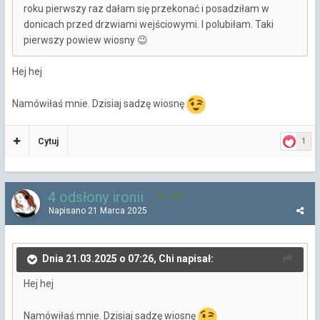
roku pierwszy raz dałam się przekonać i posadziłam w
donicach przed drzwiami wejściowymi. I polubiłam. Taki
pierwszy powiew wiosny
😉
Hej hej
Namówiłaś mnie. Dzisiaj sadzę wiosnę
Cytuj
1
4 odsłony ironii
2 585
Napisano
21 Marca 2025
Dnia 21.03.2025 o 07:26, Chi napisał:
Hej hej
Namówiłaś mnie. Dzisiaj sadzę wiosnę