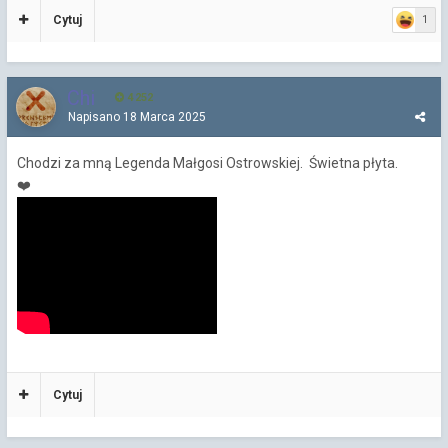
Cytuj
1
Chi
4 252
Napisano
18 Marca 2025
Chodzi za mną Legenda Małgosi Ostrowskiej. Świetna płyta.
❤️
Cytuj