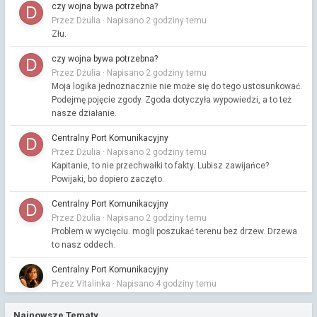
czy wojna bywa potrzebna?
Przez Dżulia ·
Napisano
2 godziny temu
Złu.
czy wojna bywa potrzebna?
Przez Dżulia ·
Napisano
2 godziny temu
Moja logika jednoznacznie nie może się do tego ustosunkować.
Podejmę pojęcie zgody. Zgoda dotyczyła wypowiedzi, a to też
nasze działanie.
Centralny Port Komunikacyjny
Przez Dżulia ·
Napisano
2 godziny temu
Kapitanie, to nie przechwałki to fakty. Lubisz zawijańce?
Powijaki, bo dopiero zaczęto.
Centralny Port Komunikacyjny
Przez Dżulia ·
Napisano
2 godziny temu
Problem w wycięciu. mogli poszukać terenu bez drzew. Drzewa
to nasz oddech.
Centralny Port Komunikacyjny
Przez Vitalinka ·
Napisano
4 godziny temu
przyniosłam też szklaneczki🙂
Najnowsze Tematy