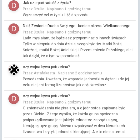
Jak czerpać radość z życia?
Przez Dżulia ·
Napisano
1 godzinę temu
Wyznaczyć cel w życiu i iść do przodu.
Dziś Zesłanie Ducha Świętego - koniec okresu Wielkanocnego
Przez Dżulia ·
Napisano
1 godzinę temu
Lady, myślałam, że będziesz przypominać o innych świętach.
Tylko w sierpniu do dnia dzisiejszego było św. Matki Bożej
Śnieżnej, matki Bożej Anielskiej i Przemienienia Pańskiego, ale i
tak dzięki, że o tym wspomniałaś.
czy wojna bywa potrzebna?
Przez Astafakasta ·
Napisano
2 godziny temu
Powodzenia. Uważam, że wsparcie jednostki w dążeniu do jej
celu nie jest formą lizusostwa jak coś określasz.
czy wojna bywa potrzebna?
Przez Dżulia ·
Napisano
2 godziny temu
O znienawidzeniu nie pisałam, a o jednostce zapisane było
przez Ciebie. Z tego wynika, że każda grupa społeczna
podporządkowana jest jakiejś jednostce zarządzającą,
kierującą tąże grupą. Można rozpatrywać w dwu kierunkach
lizusostwa i krytyki jednostki kierującej. Ale to nie na temat.