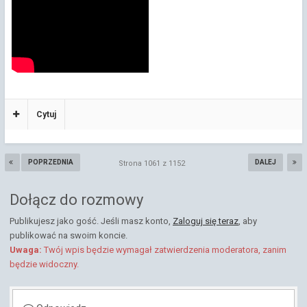
Cytuj
POPRZEDNIA
DALEJ
Strona 1061 z 1152
Dołącz do rozmowy
Publikujesz jako gość. Jeśli masz konto,
Zaloguj się teraz
, aby
publikować na swoim koncie.
Uwaga:
Twój wpis będzie wymagał zatwierdzenia moderatora, zanim
będzie widoczny.