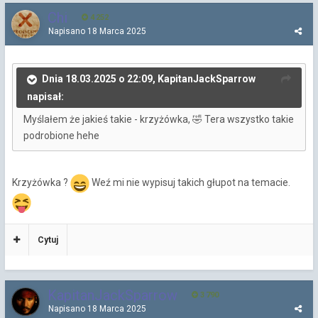
Chi
4 252
Napisano
18 Marca 2025
Dnia 18.03.2025 o 22:09, KapitanJackSparrow
napisał:
Myślałem że jakieś takie - krzyżówka,
Tera wszystko takie
🤣
podrobione hehe
Krzyżówka ?
Weź mi nie wypisuj takich głupot na temacie.
Cytuj
KapitanJackSparrow
3 790
Napisano
18 Marca 2025