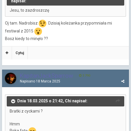
napisał:
Jesu, to zazdroszczę
Oj tam. Nadrobisz
Dzisiaj koleżanka przypomniała mi
festiwal z 2015
Bosz kiedy to minęło ??
Cytuj
KapitanJackSparrow
3 790
Napisano
18 Marca 2025
Dnia 18.03.2025 o 21:42, Chi napisał:
Bratki z cyckami ?
Hmm
Poka fotę