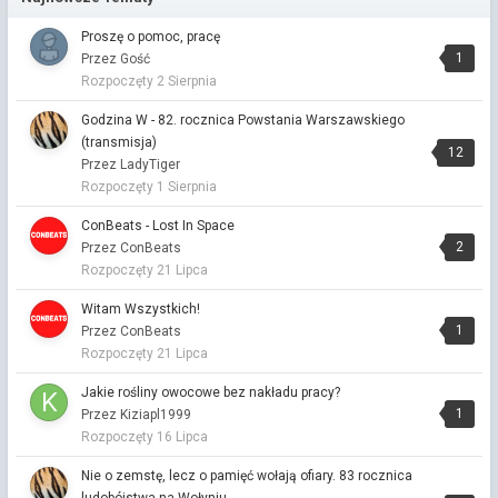
Centralny Port Komunikacyjny
Przez Vitalinka ·
Napisano
4 godziny temu
Proszę o pomoc, pracę
dobrze, bo w Polsce zimno...
1
Przez Gość
Rozpoczęty
2 Sierpnia
Dziś narysowałem
Przez Vitalinka ·
Napisano
4 godziny temu
Godzina W - 82. rocznica Powstania Warszawskiego
good point🙂
(transmisja)
12
Przez LadyTiger
Centralny Port Komunikacyjny
Rozpoczęty
1 Sierpnia
Przez Vitalinka ·
Napisano
4 godziny temu
Zabrałeś mnie do siebie?🙂
ConBeats - Lost In Space
2
Przez ConBeats
Dziś narysowałem
Rozpoczęty
21 Lipca
Przez Astafakasta ·
Napisano
4 godziny temu
A ty celowo użyłeś slowa chujowo czy po prostu jestes
Witam Wszystkich!
chamem?
1
Przez ConBeats
Rozpoczęty
21 Lipca
Dziś narysowałem
Przez KapitanJackSparrow ·
Napisano
5 godzin temu
Jakie rośliny owocowe bez nakładu pracy?
celowo rysujesz bez proporcji jako zabieg artystyczny czy
1
Przez Kiziapl1999
chujowo po prostu wychodzą ci brody 🤨🤣
Rozpoczęty
16 Lipca
Dziś narysowałem
Nie o zemstę, lecz o pamięć wołają ofiary. 83 rocznica
Przez Astafakasta ·
Napisano
9 godzin temu
ludobójstwa na Wołyniu