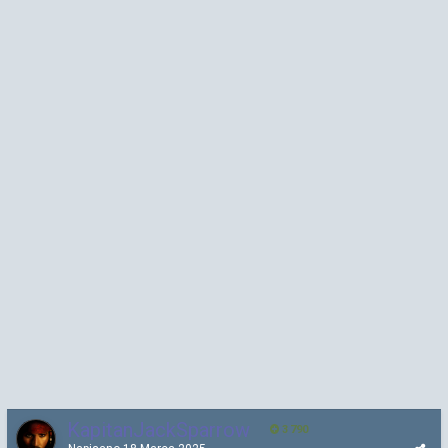
KapitanJackSparrow
3 790