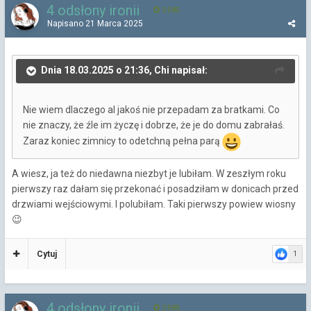
4 odsłony ironii
2 585
Napisano
21 Marca 2025
Dnia 18.03.2025 o 21:36, Chi napisał:
Nie wiem dlaczego al jakoś nie przepadam za bratkami. Co
nie znaczy, że źle im życzę i dobrze, że je do domu zabrałaś.
Zaraz koniec zimnicy to odetchną pełna parą
A wiesz, ja też do niedawna niezbyt je lubiłam. W zeszłym roku
pierwszy raz dałam się przekonać i posadziłam w donicach przed
drzwiami wejściowymi. I polubiłam. Taki pierwszy powiew wiosny
😉
Cytuj
1
4 odsłony ironii
2 585