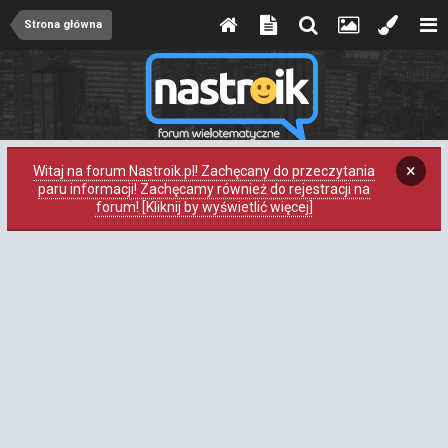
Strona główna
×
Witaj na forum Nastroik.pl! Zachęcany do przeczytania
paru informacji! Zachęcamy również do rejestracji na
forum! [Kliknij by wyświetlić więcej]