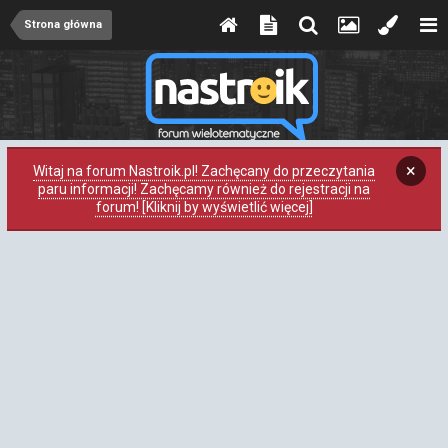
Strona główna
×
Witaj na forum Nastroik.pl! Zachęcany do przeczytania
paru informacji! Zachęcamy również do rejestracji na
forum! [Kliknij by wyświetlić więcej]