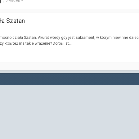
(i 3 więcej)
ła Szatan
ocno działa Szatan. Akurat wtedy gdy jest sakrament, w którym niewinne dzieci p
 ktoś też ma takie wrażenie? Dorośli st...