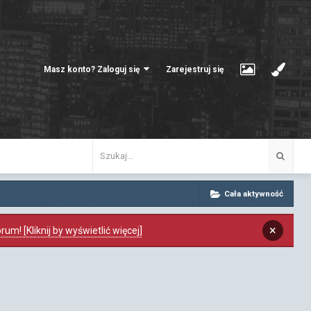
Masz konto? Zaloguj się
Zarejestruj się
Cała aktywność
×
m! [Kliknij by wyświetlić więcej]