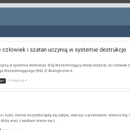
złowiek i szatan uczynią w systemie destrukcje
ynią w systemie destrukcje. Bóg Wszechmogący wtedy wiedział, że człowiek zj
Boga Wszechmogącego (Rdz 3) Analogicznie d...
(i 4 więcej)
tan
a i ludzi, niemal wszystkie będą się zabijać, walczyć o przetrwanie: stworze lwy, la
tóry wraz z epokami stanie się c...