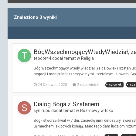
Znaleziono 3 wyniki
BógWszechmogącyWtedyWiedział, że c
teodor44 dodał temat w
Religia
Bóg Wszechmogący wtedy wiedział, że człowiek i szatan ucz
negacji i manipulacji rzeczywistymi i rzetelnymi słowami 
24 Czerwca 2023
2 odpowiedzi
człowiek
sza
Dialog Boga z Szatanem
syn fubu dodał temat w
Rozmowy w toku
Bóg - stworzę świat w 7 dni, zasiedlę nimi dinozaury, zwierzęt
uśmiechem jak powoli konają. Mało tego dam ludziom rozum k