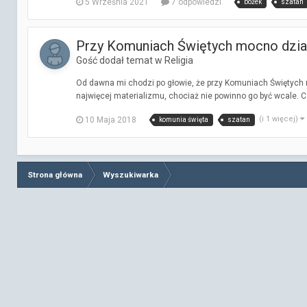
5 Września 2021
7 odpowiedzi
bożek
szatan
Przy Komuniach Świętych mocno dzia
Gość dodał temat w
Religia
Od dawna mi chodzi po głowie, że przy Komuniach Świętych m
najwięcej materializmu, chociaż nie powinno go być wcale. Czy
(i 1 więcej)
10 Maja 2018
komunia święta
szatan
Strona główna
Wyszukiwarka