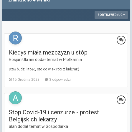
Znaleziono 4 wyniki
SORTUJ WEDŁUG
Kiedys miała mezczyzn u stóp
RosjaniUkrain dodał temat w
Plotkarnia
Dziś budzi litość, oto co wiek robi z ludźmi:(
15 Grudnia 2023
3 odpowiedzi
Stop Covid-19 i cenzurze - protest
Belgijskich lekarzy
alan dodał temat w
Gospodarka