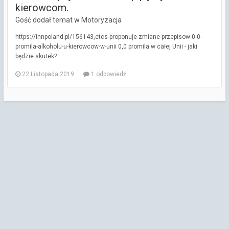
kierowcom.
Gość dodał temat w
Motoryzacja
https://innpoland.pl/156143,etcs-proponuje-zmiane-przepisow-0-0-
promila-alkoholu-u-kierowcow-w-unii 0,0 promila w całej Unii - jaki
będzie skutek?
22 Listopada 2019
1 odpowiedź