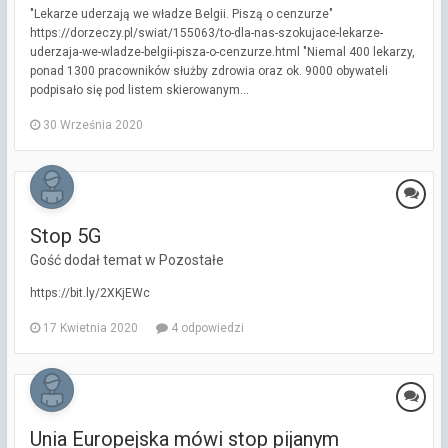
"Lekarze uderzają we władze Belgii. Piszą o cenzurze"
https://dorzeczy.pl/swiat/155063/to-dla-nas-szokujace-lekarze-
uderzaja-we-wladze-belgii-pisza-o-cenzurze.html "Niemal 400 lekarzy,
ponad 1300 pracowników służby zdrowia oraz ok. 9000 obywateli
podpisało się pod listem skierowanym...
30 Września 2020
Stop 5G
Gość dodał temat w
Pozostałe
https://bit.ly/2XKjEWc
17 Kwietnia 2020
4 odpowiedzi
Unia Europejska mówi stop pijanym