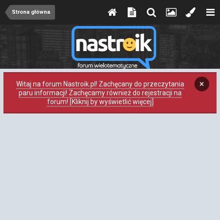
Strona główna
×
Witaj na forum Nastroik.pl! Zachęcany do przeczytania
paru informacji! Zachęcamy również do rejestracji na
forum! [Kliknij by wyświetlić więcej]