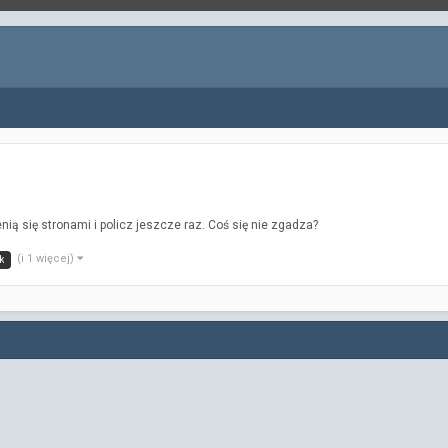
enią się stronami i policz jeszcze raz. Coś się nie zgadza?
(i 1 więcej)
k