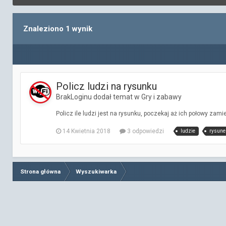
Znaleziono 1 wynik
Policz ludzi na rysunku
BrakLoginu dodał temat w
Gry i zabawy
Policz ile ludzi jest na rysunku, poczekaj aż ich połowy zami
14 Kwietnia 2018
3 odpowiedzi
ludzie
rysune
Strona główna
Wyszukiwarka