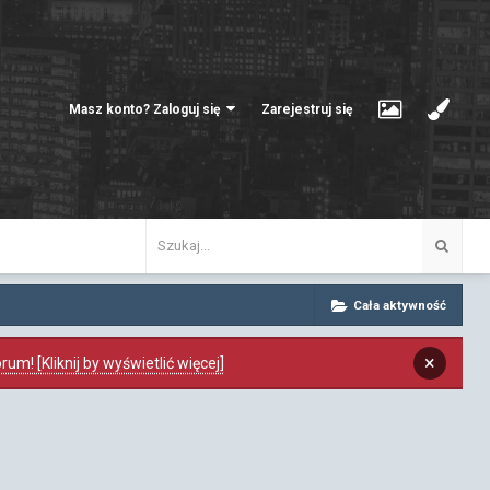
Masz konto? Zaloguj się
Zarejestruj się
Cała aktywność
×
m! [Kliknij by wyświetlić więcej]