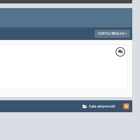
SORTUJ WEDŁUG
Cała aktywność