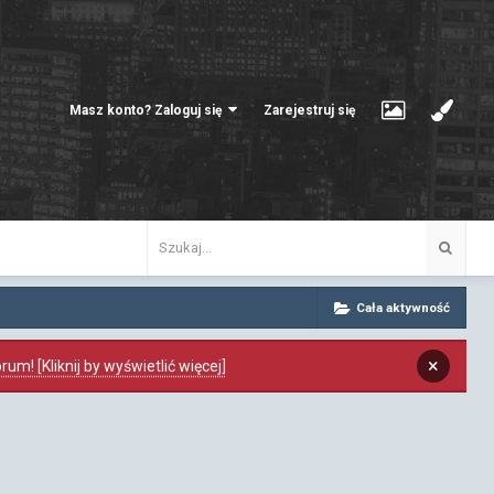
Masz konto? Zaloguj się
Zarejestruj się
Cała aktywność
×
m! [Kliknij by wyświetlić więcej]