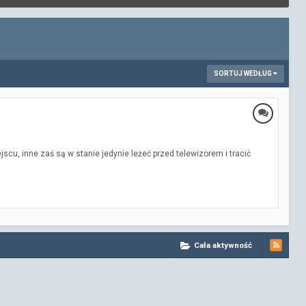
SORTUJ WEDŁUG
cu, inne zaś są w stanie jedynie leżeć przed telewizorem i tracić
Cała aktywność