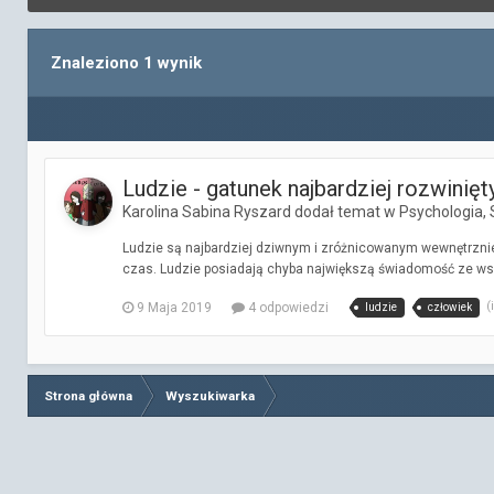
Znaleziono 1 wynik
Ludzie - gatunek najbardziej rozwinię
Karolina Sabina Ryszard dodał temat w
Psychologia, S
Ludzie są najbardziej dziwnym i zróżnicowanym wewnętrznie g
czas. Ludzie posiadają chyba największą świadomość ze wsz
(
9 Maja 2019
4 odpowiedzi
ludzie
człowiek
Strona główna
Wyszukiwarka