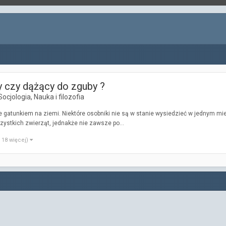
ty czy dążący do zguby ?
ocjologia, Nauka i filozofia
atunkiem na ziemi. Niektóre osobniki nie są w stanie wysiedzieć w jednym miejs
ystkich zwierząt, jednakże nie zawsze po...
i 18 więcej)