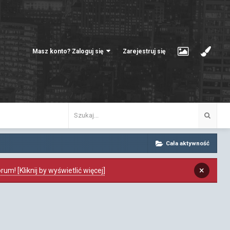
Masz konto? Zaloguj się
Zarejestruj się
Cała aktywność
×
m! [Kliknij by wyświetlić więcej]