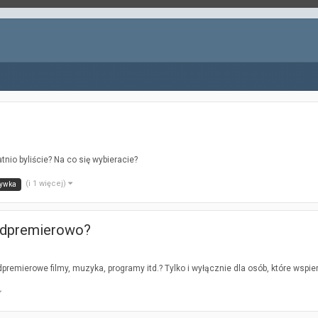
tnio byliście? Na co się wybieracie?
(i 1 więcej)
rywka
edpremierowo?
ierowe filmy, muzyka, programy itd.? Tylko i wyłącznie dla osób, które wspiera