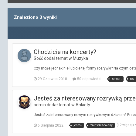
Znaleziono 3 wyniki
Chodzicie na koncerty?
Gość dodał temat w
Muzyka
Czy może jednak nie lubicie tej formy rozrywki? Na czym osta
29 Czerwca 2018
50 odpowiedzi
koncert
roz
Jesteś zainteresowany rozrywką prz
admin dodał temat w
Ankiety
Jesteś zainteresowany nowym rozrywkowym działem? Przedprem
(i 2 więcej)
6 Sierpnia 2022
jesteś
zainteresowany