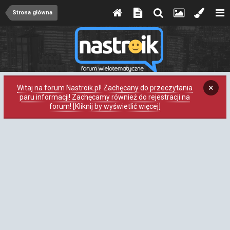
Strona główna
×
Witaj na forum Nastroik.pl! Zachęcany do przeczytania
paru informacji! Zachęcamy również do rejestracji na
forum! [Kliknij by wyświetlić więcej]