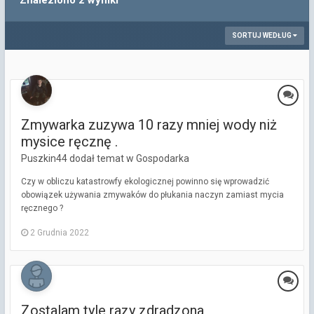
Znaleziono 2 wyniki
SORTUJ WEDŁUG
Zmywarka zuzywa 10 razy mniej wody niż
mysice ręcznę .
Puszkin44 dodał temat w
Gospodarka
Czy w obliczu katastrowfy ekologicznej powinno się wprowadzić
obowiązek używania zmywaków do płukania naczyn zamiast mycia
ręcznego ?
2 Grudnia 2022
Zostalam tyle razy zdradzona