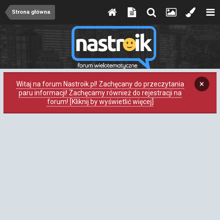
Strona główna
×
Witaj na forum Nastroik.pl! Zachęcany do przeczytania
paru informacji! Zachęcamy również do rejestracji na
forum! [Kliknij by wyświetlić więcej]