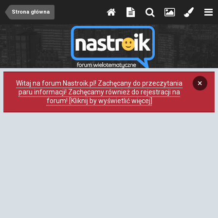
Strona główna
×
Witaj na forum Nastroik.pl! Zachęcany do przeczytania
paru informacji! Zachęcamy również do rejestracji na
forum! [Kliknij by wyświetlić więcej]