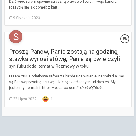
Dziś wieczorem ujawnię straszną prawdę o Tobie . Twoja kariera
rozsypię się jak domek z kart .
9 Stycznia 2023
Proszę Panów, Panie zostają na godzinę,
stawka wynosi stówę, Panie są dwie czyli
syn fubu dodał temat w
Rozmowy w toku
razem 200. Dodatkowa stówa za każde udziwnienie, napiwki dla Pań
są Panów prywatną sprawą. - Nie będzie żadnych udziwnień. My
jesteśmy normalni. https://vocaroo.com/1cYx0vQ76s0u
22 Lipca 2022
1