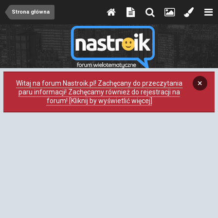
Strona główna
×
Witaj na forum Nastroik.pl! Zachęcany do przeczytania
paru informacji! Zachęcamy również do rejestracji na
forum! [Kliknij by wyświetlić więcej]