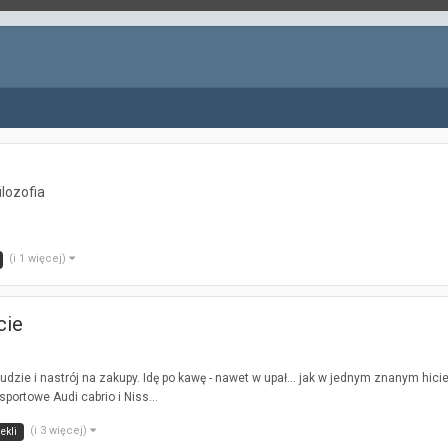
ilozofia
(i 1 więcej)
cie
ie i nastrój na zakupy. Idę po kawę - nawet w upał... jak w jednym znanym hicie - 
portowe Audi cabrio i Niss...
(i 3 więcej)
ekli