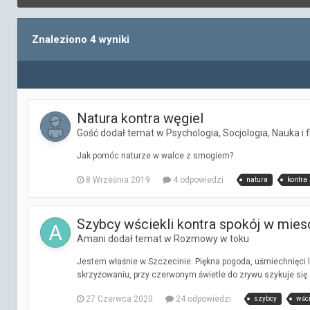
Znaleziono 4 wyniki
Natura kontra węgiel
Gość dodał temat w
Psychologia, Socjologia, Nauka i f
Jak pomóc naturze w walce z smogiem?
8 Września 2019
4 odpowiedzi
natura
kontra
Szybcy wściekli kontra spokój w mies
Amani dodał temat w
Rozmowy w toku
Jestem właśnie w Szczecinie. Piękna pogoda, uśmiechnięci ludz
skrzyżowaniu, przy czerwonym świetle do zrywu szykuje się s
27 Czerwca 2020
24 odpowiedzi
szybcy
wści