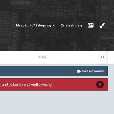
Masz konto? Zaloguj się
Zarejestruj się
Cała aktywność
×
m! [Kliknij by wyświetlić więcej]