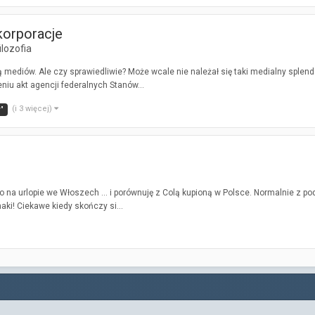
 korporacje
ilozofia
wą mediów. Ale czy sprawiedliwie? Może wcale nie należał się taki medialny sp
eniu akt agencji federalnych Stanów...
(i 3 więcej)
"
 na urlopie we Włoszech ... i porównuję z Colą kupioną w Polsce. Normalnie z po
ki! Ciekawe kiedy skończy si...