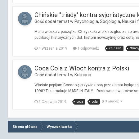
Chińskie "triady" kontra syjonistyczne
Gość dodał temat w
Psychologia, Socjologia, Nauka i f
Mafia włoska z początku XX zyskała wielki rozgłos za spra
publikacji historycznych dot. historii nowożytnej oraz odtajni
4 Września 2019
1 odpowiedź
chińskie
"triady
Coca Cola z Włoch kontra z Polski
Gość dodał temat w
Kulinaria
Właśnie popijam Cocacolę przywiezioną przez brata będącego
1998? Tak smakuje MADE IN ITALY... Dosłownie dwa różne sma
(i 3 więcej)
5 Czerwca 2019
coca
cola
Strona główna
Wyszukiwarka