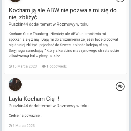
Kocham ją ale ABW nie pozwala mi się do
niej zbliżyć .
Puszkin44 dodał temat w
Rozmowy w toku
Kocham Grete Thunberg . Niestety ale ABW uniemożliwia mi
spotkania się z nią . Dają mi do zrozumienia że jeżeli będe próbował
się do niej zbliżyć i pojechać do Szwecji to bede kolejną ofiarą ,,
Seryjnego samobójcy '' który z karabinu maszynowego strzela sobie
kilkadziesiąt kul w plecy . Nie bo...
15 Marca 2023
1 odpowiedź
Layla Kocham Cię !!!
Puszkin44 dodał temat w
Rozmowy w toku
Ciebie na poważnie !
6 Marca 2023