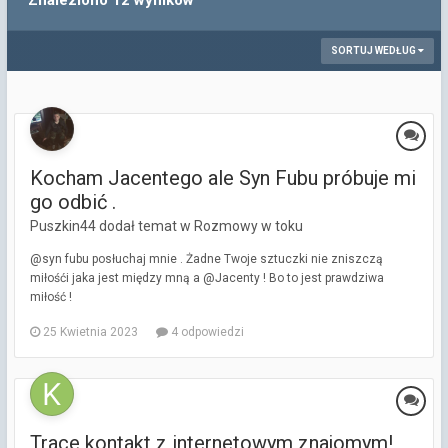
Znaleziono 12 wyników
SORTUJ WEDŁUG
Kocham Jacentego ale Syn Fubu próbuje mi
go odbić .
Puszkin44 dodał temat w
Rozmowy w toku
@syn fubu posłuchaj mnie . Żadne Twoje sztuczki nie zniszczą
miłośći jaka jest między mną a @Jacenty ! Bo to jest prawdziwa
miłość !
25 Kwietnia 2023
4 odpowiedzi
Trace kontakt z internetowym znajomym!