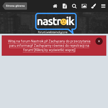
Strona główna
×
Witaj na forum Nastroik.pl! Zachęcany do przeczytania
paru informacji! Zachęcamy również do rejestracji na
forum! [Kliknij by wyświetlić więcej]