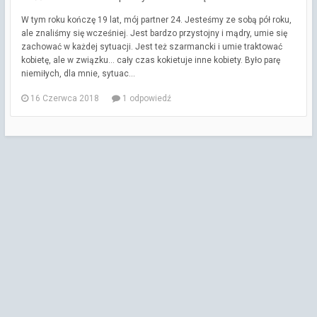
W tym roku kończę 19 lat, mój partner 24. Jesteśmy ze sobą pół roku,
ale znaliśmy się wcześniej. Jest bardzo przystojny i mądry, umie się
zachować w każdej sytuacji. Jest też szarmancki i umie traktować
kobietę, ale w związku... cały czas kokietuje inne kobiety. Było parę
niemiłych, dla mnie, sytuac...
16 Czerwca 2018
1 odpowiedź