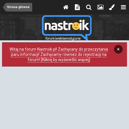
Strona główna
×
Witaj na forum Nastroik.pl! Zachęcany do przeczytania
paru informacji! Zachęcamy również do rejestracji na
forum! [Kliknij by wyświetlić więcej]