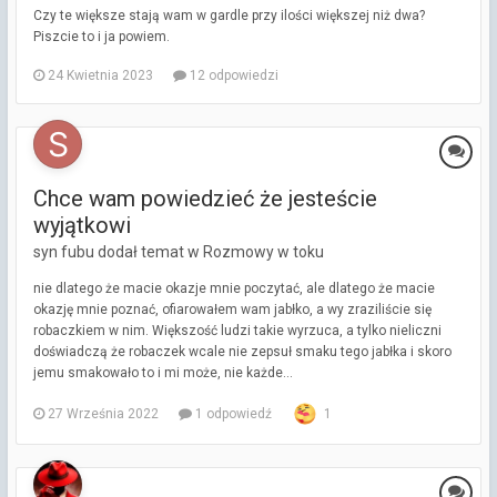
Czy te większe stają wam w gardle przy ilości większej niż dwa?
Piszcie to i ja powiem.
24 Kwietnia 2023
12 odpowiedzi
Chce wam powiedzieć że jesteście
wyjątkowi
syn fubu dodał temat w
Rozmowy w toku
nie dlatego że macie okazje mnie poczytać, ale dlatego że macie
okazję mnie poznać, ofiarowałem wam jabłko, a wy zraziliście się
robaczkiem w nim. Większość ludzi takie wyrzuca, a tylko nieliczni
doświadczą że robaczek wcale nie zepsuł smaku tego jabłka i skoro
jemu smakowało to i mi może, nie każde...
27 Września 2022
1 odpowiedź
1