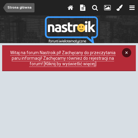
Strona główna
×
Witaj na forum Nastroik.pl! Zachęcany do przeczytania
paru informacji! Zachęcamy również do rejestracji na
forum! [Kliknij by wyświetlić więcej]