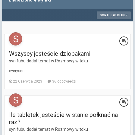
Znaleziono 4 wyniki
SORTUJ WEDŁUG
Wszyscy jesteście dziobakami
syn fubu dodał temat w
Rozmowy w toku
everyone.
22 Czerwca 2023
36 odpowiedzi
Ile tabletek jesteście w stanie połknąć na
raz?
syn fubu dodał temat w
Rozmowy w toku