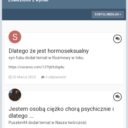
Znaleziono 2 wyniki
SORTUJ WEDŁUG
Dlatego że jest hormoseksualny
syn fubu dodał temat w
Rozmowy w toku
https://vocaroo.com/12TtjK9zbgAu
20 Marca 2023
3 odpowiedzi
Jestem osobą ciężko chorą psychicznie i
dlatego ....
Puszkin44 dodał temat w
Nasza twórczość