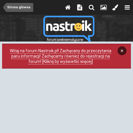
Strona główna
×
Witaj na forum Nastroik.pl! Zachęcany do przeczytania
paru informacji! Zachęcamy również do rejestracji na
forum! [Kliknij by wyświetlić więcej]