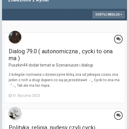
Znaleziono 2 wyniki
SORTUJ WEDŁUG
Dialog 79.0 ( autonomiczna , cycki to ona
ma )
Puszkin44 dodał temat w
Scenariusze i dialogi
2 kolegów rozmawia o dziewczynie którą zna od jakiegoś czasu zna
jeden z nich a drugi dopiero co się jej przedstawił . - ,, Cycki to ona ma
. '' - ,, Tak ale ma też męża .
31 Stycznia 2023
Polityka, religia, nudesy czyli cycki