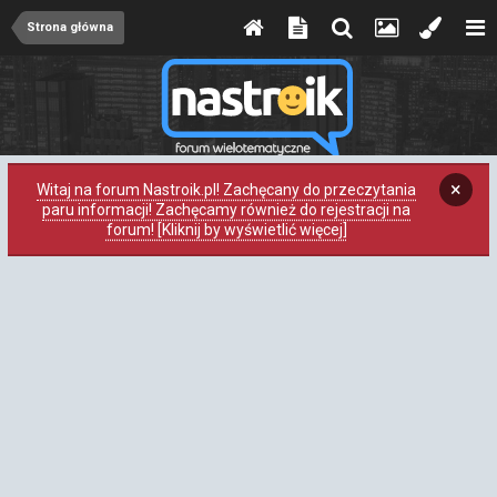
Strona główna
×
Witaj na forum Nastroik.pl! Zachęcany do przeczytania
paru informacji! Zachęcamy również do rejestracji na
forum! [Kliknij by wyświetlić więcej]