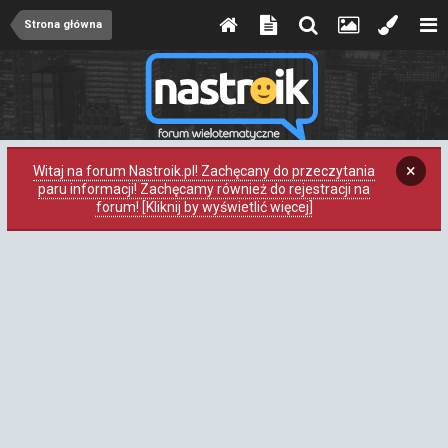
Strona główna
×
Witaj na forum Nastroik.pl! Zachęcany do przeczytania
paru informacji! Zachęcamy również do rejestracji na
forum! [Kliknij by wyświetlić więcej]