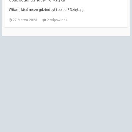
Gość dodał temat w
Turystyka
Witam, ktoś może gdzieś był i poleci? Dziękuję.
27 Marca 2023
2 odpowiedzi