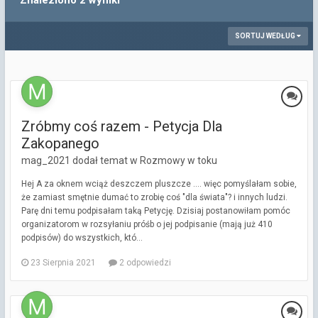
Znaleziono 2 wyniki
SORTUJ WEDŁUG
Zróbmy coś razem - Petycja Dla
Zakopanego
mag_2021 dodał temat w
Rozmowy w toku
Hej A za oknem wciąż deszczem pluszcze .... więc pomyślałam sobie,
że zamiast smętnie dumać to zrobię coś "dla świata"? i innych ludzi.
Parę dni temu podpisałam taką Petycję. Dzisiaj postanowiłam pomóc
organizatorom w rozsyłaniu próśb o jej podpisanie (mają już 410
podpisów) do wszystkich, któ...
23 Sierpnia 2021
2 odpowiedzi