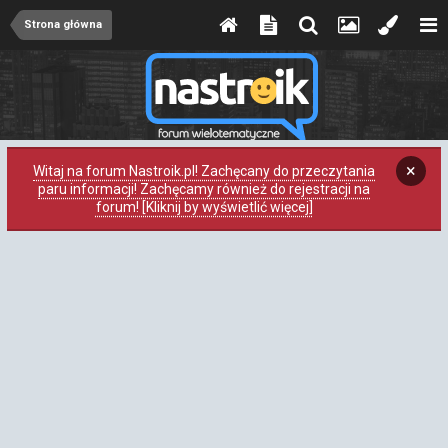
Strona główna
×
Witaj na forum Nastroik.pl! Zachęcany do przeczytania
paru informacji! Zachęcamy również do rejestracji na
forum! [Kliknij by wyświetlić więcej]