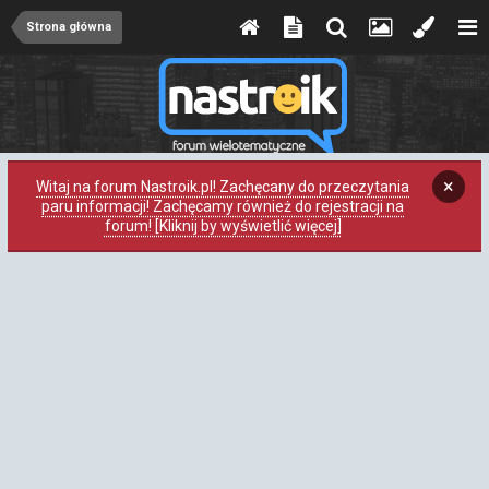
Strona główna
×
Witaj na forum Nastroik.pl! Zachęcany do przeczytania
paru informacji! Zachęcamy również do rejestracji na
forum! [Kliknij by wyświetlić więcej]