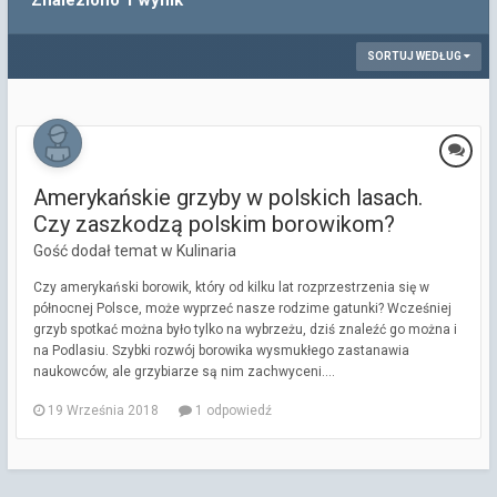
Znaleziono 1 wynik
SORTUJ WEDŁUG
Amerykańskie grzyby w polskich lasach.
Czy zaszkodzą polskim borowikom?
Gość dodał temat w
Kulinaria
Czy amerykański borowik, który od kilku lat rozprzestrzenia się w
północnej Polsce, może wyprzeć nasze rodzime gatunki? Wcześniej
grzyb spotkać można było tylko na wybrzeżu, dziś znaleźć go można i
na Podlasiu. Szybki rozwój borowika wysmukłego zastanawia
naukowców, ale grzybiarze są nim zachwyceni....
19 Września 2018
1 odpowiedź