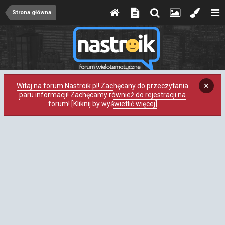
Strona główna
×
Witaj na forum Nastroik.pl! Zachęcany do przeczytania
paru informacji! Zachęcamy również do rejestracji na
forum! [Kliknij by wyświetlić więcej]