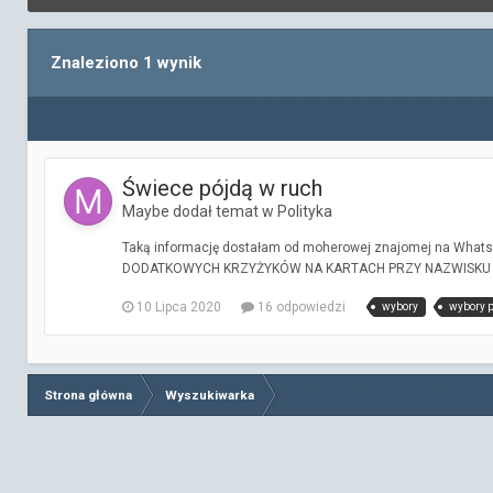
Znaleziono 1 wynik
Świece pójdą w ruch
Maybe dodał temat w
Polityka
Taką informację dostałam od moherowej znajomej na What
DODATKOWYCH KRZYŻYKÓW NA KARTACH PRZY NAZWISKU P. 
10 Lipca 2020
16 odpowiedzi
wybory
wybory 
Strona główna
Wyszukiwarka