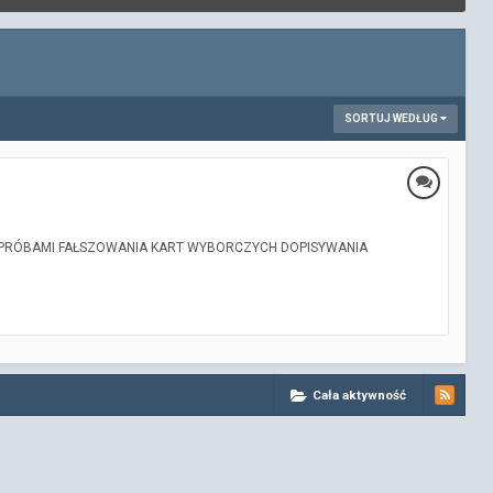
SORTUJ WEDŁUG
IĄZKU Z PRÓBAMI FAŁSZOWANIA KART WYBORCZYCH DOPISYWANIA
Cała aktywność