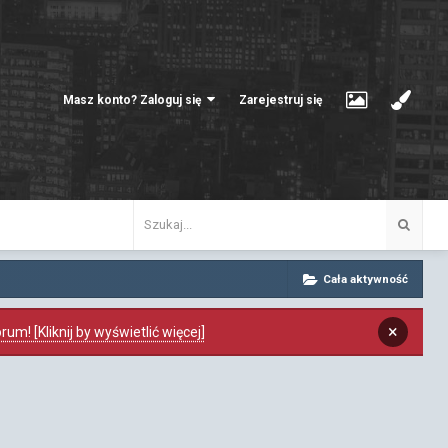
Masz konto? Zaloguj się
Zarejestruj się
Cała aktywność
×
m! [Kliknij by wyświetlić więcej]