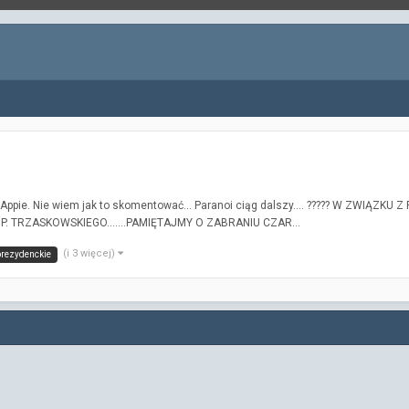
sAppie. Nie wiem jak to skomentować... Paranoi ciąg dalszy.... ????? W ZW
TRZASKOWSKIEGO.......PAMIĘTAJMY O ZABRANIU CZAR...
(i 3 więcej)
prezydenckie