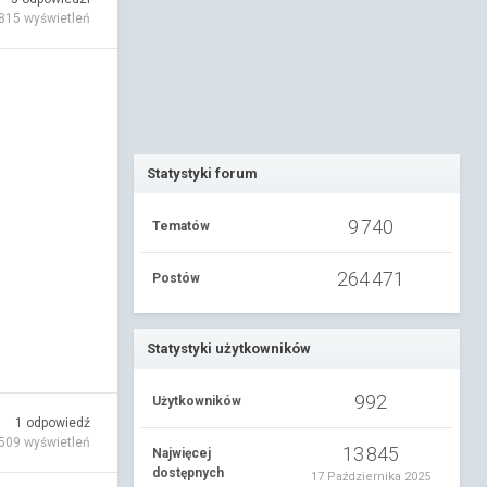
815
wyświetleń
Statystyki forum
9 740
Tematów
264 471
Postów
Statystyki użytkowników
992
Użytkowników
1
odpowiedź
509
wyświetleń
13 845
Najwięcej
dostępnych
17 Października 2025