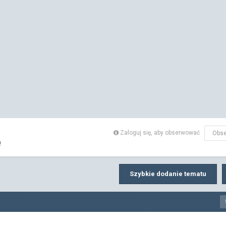
Zaloguj się, aby obserwować
Obse
!
Szybkie dodanie tematu