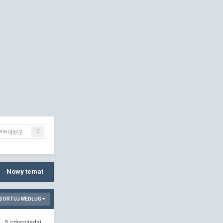
rwujący
0
Nowy temat
SORTUJ WEDŁUG
5
odpowiedzi