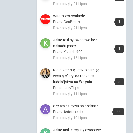
Rozpoczęty
21 Lipca
Muzyczna Kawiarenka
Witam Wszystkich!
Przez Vitalinka ·
Napisano
18 godzin temu
1
Przez ConBeats
Rozpoczęty
21 Lipca
Porozmawiajmy o zdrowiu : )
Przez Vitalinka ·
Napisano
23 godziny
Jakie rośliny owocowe bez
temu
nakładu pracy?
1
nieprawda🙂
Przez Kiziapl1999
Rozpoczęty
16 Lipca
Porozmawiajmy o zdrowiu : )
Przez Vitalinka ·
Napisano
23 godziny
Nie o zemstę, lecz o pamięć
temu
wołają ofiary. 83 rocznica
5
ludobójstwa na Wołyniu
Miałam napisać : na plaży nad morzem
Przez LadyTiger
należy smażyć się od rana do wieczora
Rozpoczęty
11 Lipca
🙂 że taki "przykaz" Nie napiszę, bo mnie
znajdziesz🙂
czy wojna bywa potrzebna?
22
Porozmawiajmy o zdrowiu : )
Przez Astafakasta
Przez KapitanJackSparrow ·
Rozpoczęty
10 Lipca
Napisano
wczoraj o 04:46
Jakie niskie rośliny owocowe
z tym modleniem to już przesada:)