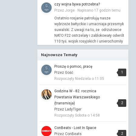
czy wojna bywa potrzebna?
Przez Jorge ·
Napisano
17 godzin temu
Ostatnio rosjanie patrolują nasze
wybrzeźe bałtyckie i umacniaja przesmyk
suwalski. Z uwagi na to, że odrzutowce
NATO F22 ostrzelały i zablokowały odwrót
110 tyś. wojsk rosyjskich i unierochomiły
je na moście Krymskim , mamy jakieś 2...
Najnowsze Tematy
Korwin: artysta powinien żyć w biedzie
Przez Astafakasta ·
Napisano
18 godzin
Proszę o pomoc, pracę
temu
1
Przez Gość
Rozpoczęty
Niedziela o 11:05
Każdy sobie rzepkę skrobie. Ja rozumiem
pomóc komuś komu się noga w życiu
powinęła, a żyje, ale jak ktoś ręce i rozum
Godzina W - 82. rocznica
ma to chyba umie na siebie zarobić. Nie
Powstania Warszawskiego
rozumiem tych roszczeń "artystów", może
2
(transmisja)
to woda na młyn.
Przez LadyTiger
Rozpoczęty
Sobota o 14:58
Dziś narysowałem
Przez Astafakasta ·
Napisano
18 godzin
ConBeats - Lost In Space
temu
2
Przez ConBeats