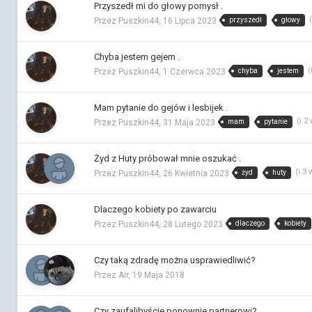
Przyszedł mi do głowy pomysł .
przyszedł
głowy
Przez Puszkin44,
16 Lipca 2023
Chyba jestem gejem .
(
chyba
jestem
Przez Puszkin44,
1 Czerwca 2023
Mam pytanie do gejów i lesbijek .
(i 2
mam
pytanie
Przez Puszkin44,
31 Maja 2023
Żyd z Huty próbował mnie oszukać .
(i 3
żyd
huty
Przez Puszkin44,
26 Kwietnia 2023
Dlaczego kobiety po zawarciu
dlaczego
kobiety
Przez Puszkin44,
28 Lutego 2023
Czy taką zdradę można usprawiedliwić?
Przez Air,
19 Maja 2018
Czy zaufalibyście ponownie partnerowi?