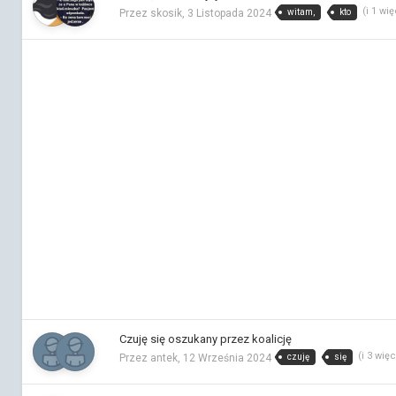
(i 1 wi
witam,
kto
Przez skosik,
3 Listopada 2024
Czuję się oszukany przez koalicję
(i 3 wię
czuję
się
Przez antek,
12 Września 2024