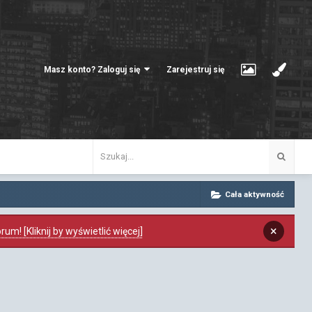
Masz konto? Zaloguj się
Zarejestruj się
Cała aktywność
×
m! [Kliknij by wyświetlić więcej]