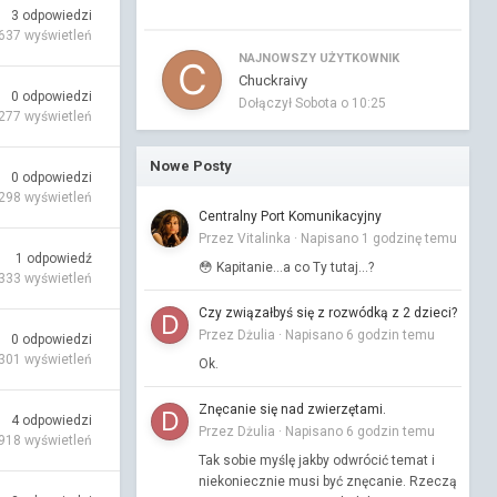
3
odpowiedzi
637
wyświetleń
NAJNOWSZY UŻYTKOWNIK
Chuckraivy
0
odpowiedzi
Dołączył
Sobota o 10:25
277
wyświetleń
Nowe Posty
0
odpowiedzi
298
wyświetleń
Centralny Port Komunikacyjny
Przez Vitalinka ·
Napisano
1 godzinę temu
1
odpowiedź
😳 Kapitanie...a co Ty tutaj...?
333
wyświetleń
Czy związałbyś się z rozwódką z 2 dzieci?
Przez Dżulia ·
Napisano
6 godzin temu
0
odpowiedzi
301
wyświetleń
Ok.
Znęcanie się nad zwierzętami.
4
odpowiedzi
Przez Dżulia ·
Napisano
6 godzin temu
 918
wyświetleń
Tak sobie myślę jakby odwrócić temat i
niekoniecznie musi być znęcanie. Rzeczą