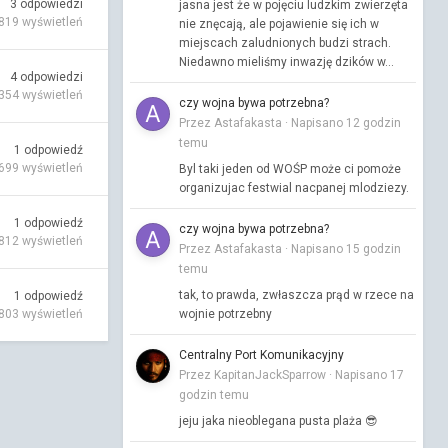
3
odpowiedzi
jasna jest że w pojęciu ludzkim zwierzęta
 819
wyświetleń
nie znęcają, ale pojawienie się ich w
miejscach zaludnionych budzi strach.
Niedawno mieliśmy inwazję dzików w...
4
odpowiedzi
 354
wyświetleń
czy wojna bywa potrzebna?
Przez Astafakasta ·
Napisano
12 godzin
temu
1
odpowiedź
 699
wyświetleń
Byl taki jeden od WOŚP może ci pomoże
organizujac festwial nacpanej mlodziezy.
1
odpowiedź
czy wojna bywa potrzebna?
 812
wyświetleń
Przez Astafakasta ·
Napisano
15 godzin
temu
tak, to prawda, zwłaszcza prąd w rzece na
1
odpowiedź
 803
wyświetleń
wojnie potrzebny
Centralny Port Komunikacyjny
Przez KapitanJackSparrow ·
Napisano
17
godzin temu
jeju jaka nieoblegana pusta plaża 😎