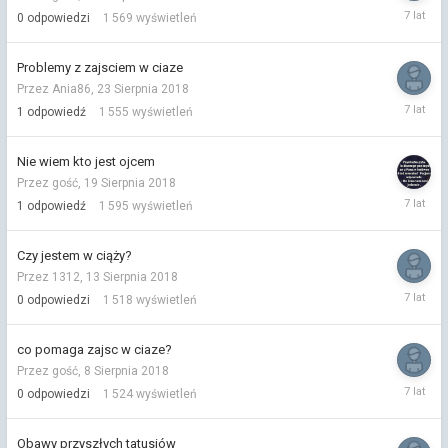
25
0
odpowiedzi
1 569
wyświetleń
Sierpnia
2018
Problemy z zajsciem w ciaze
Przez Ania86,
23 Sierpnia 2018
23
1
odpowiedź
1 555
wyświetleń
Sierpnia
2018
Nie wiem kto jest ojcem
Przez gość,
19 Sierpnia 2018
19
1
odpowiedź
1 595
wyświetleń
Sierpnia
2018
Czy jestem w ciąży?
Przez 1312,
13 Sierpnia 2018
13
0
odpowiedzi
1 518
wyświetleń
Sierpnia
2018
co pomaga zajsc w ciaze?
Przez gość,
8 Sierpnia 2018
8
0
odpowiedzi
1 524
wyświetleń
Sierpnia
2018
Obawy przyszłych tatusiów