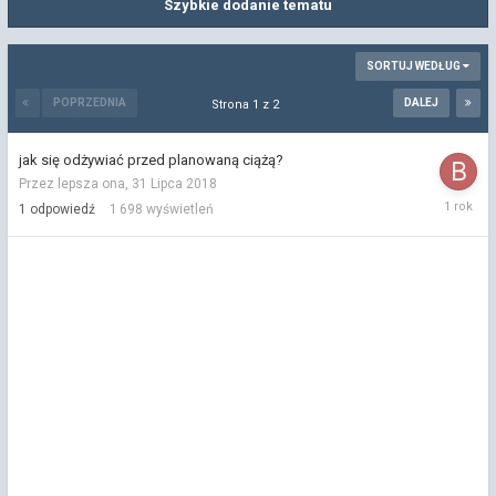
Szybkie dodanie tematu
SORTUJ WEDŁUG
POPRZEDNIA
DALEJ
Strona 1 z 2
jak się odżywiać przed planowaną ciążą?
Przez lepsza ona,
31 Lipca 2018
7
1
odpowiedź
1 698
wyświetleń
Lutego
2025