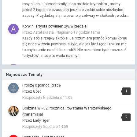
rosyjskich i unierochomiły je na moście Krymskim , mamy
jakieś 2 tygodnie czasu aby jeszcze zrobić sobie niezbędne
zapasy .Przydadzą sią na pewno przetwory w słoikach , woda...
Korwin: artysta powinien żyć w biedzie
Przez Astafakasta ·
Napisano
18 godzin temu
Każdy sobie rzepkę skrobie. Ja rozumiem pomóc komuś komu
się noga w życiu powinęła, a żyje, ale jak ktoś ręce i rozum ma
to chyba umie na siebie zarobić. Nie rozumiem tych roszczeń
"artystów", może to woda na młyn.
Dziś narysowałem
Przez Astafakasta ·
Napisano
19 godzin temu
Najnowsze Tematy
Muzyczna Kawiarenka
Proszę o pomoc, pracę
Przez Vitalinka ·
Napisano
19 godzin temu
1
Przez Gość
Rozpoczęty
Niedziela o 11:05
Porozmawiajmy o zdrowiu : )
Przez Vitalinka ·
Napisano
wczoraj o 05:29
Godzina W - 82. rocznica Powstania Warszawskiego
nieprawda🙂
(transmisja)
2
Przez LadyTiger
Porozmawiajmy o zdrowiu : )
Rozpoczęty
Sobota o 14:58
Przez Vitalinka ·
Napisano
wczoraj o 05:19
Miałam napisać : na plaży nad morzem należy smażyć się od