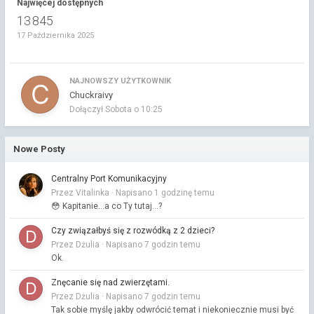
Najwięcej dostępnych
13 845
17 Października 2025
NAJNOWSZY UŻYTKOWNIK
Chuckraivy
Dołączył
Sobota o 10:25
Nowe Posty
Centralny Port Komunikacyjny
Przez Vitalinka ·
Napisano
1 godzinę temu
😳 Kapitanie...a co Ty tutaj...?
Czy związałbyś się z rozwódką z 2 dzieci?
Przez Dżulia ·
Napisano
7 godzin temu
Ok.
Znęcanie się nad zwierzętami.
Przez Dżulia ·
Napisano
7 godzin temu
Tak sobie myślę jakby odwrócić temat i niekoniecznie musi być