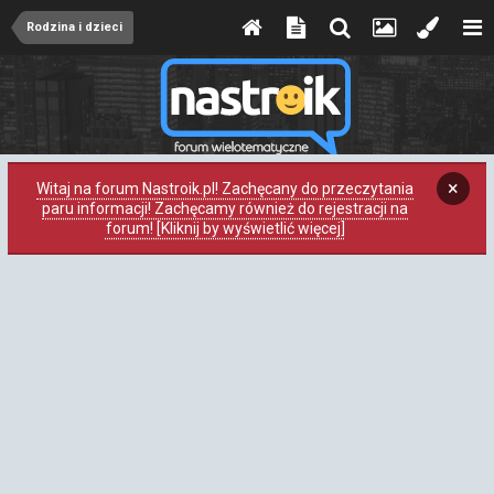
Rodzina i dzieci
×
Witaj na forum Nastroik.pl! Zachęcany do przeczytania
paru informacji! Zachęcamy również do rejestracji na
forum! [Kliknij by wyświetlić więcej]