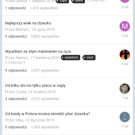
(i 3 więcej)
ciąża
kawa
Przez Leonia,
1 Sierpnia 2018
26
1
odpowiedź
1 473
wyświetleń
Lipca
2021
Najlepszy wiek na dziecko
Przez Marta21,
14 Lipca 2018
26
5
odpowiedzi
5 865
wyświetleń
Lipca
2021
Wpadłam ze złym materiałem na ojca.
wpadłam
złym
Przez Panna L,
17 Kwietnia 2020
19
(i 2 więcej)
Kwietnia
9
odpowiedzi
2 297
wyświetleń
2020
Od kilku dni nic tylko płacz w ciąży
Przez Zuzka,
19 Grudnia 2018
17
3
odpowiedzi
2 022
wyświetleń
Stycznia
2019
Od kiedy w Polsce można określić płeć dziecka?
Przez Olka,
13 Stycznia 2019
13
0
odpowiedzi
1 363
wyświetleń
Stycznia