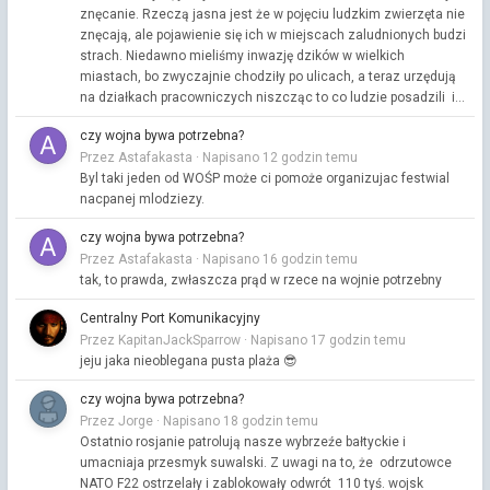
znęcanie. Rzeczą jasna jest że w pojęciu ludzkim zwierzęta nie
znęcają, ale pojawienie się ich w miejscach zaludnionych budzi
strach. Niedawno mieliśmy inwazję dzików w wielkich
miastach, bo zwyczajnie chodziły po ulicach, a teraz urzędują
na działkach pracowniczych niszcząc to co ludzie posadzili i...
czy wojna bywa potrzebna?
Przez Astafakasta ·
Napisano
12 godzin temu
Byl taki jeden od WOŚP może ci pomoże organizujac festwial
nacpanej mlodziezy.
czy wojna bywa potrzebna?
Przez Astafakasta ·
Napisano
16 godzin temu
tak, to prawda, zwłaszcza prąd w rzece na wojnie potrzebny
Centralny Port Komunikacyjny
Przez KapitanJackSparrow ·
Napisano
17 godzin temu
jeju jaka nieoblegana pusta plaża 😎
czy wojna bywa potrzebna?
Przez Jorge ·
Napisano
18 godzin temu
Ostatnio rosjanie patrolują nasze wybrzeźe bałtyckie i
umacniaja przesmyk suwalski. Z uwagi na to, że odrzutowce
NATO F22 ostrzelały i zablokowały odwrót 110 tyś. wojsk