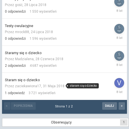
Przez gość,
28 Lipca 2018
28
0
odpowiedzi
1 550
wyświetleń
Lipca
2018
Testy owulacyjne
Przez mrock88,
24 Lipca 2018
24
0
odpowiedzi
1 596
wyświetleń
Lipca
2018
Staramy się o dziecko
Przez Madzialena,
28 Czerwca 2018
29
2
odpowiedzi
4 687
wyświetleń
Czerwca
2018
Staram się o dziecko
staram się o dziecko
Przez zaciekawiona17,
31 Maja 2018
17
1
odpowiedź
3 721
wyświetleń
Czerwca
2018
POPRZEDNIA
DALEJ
Strona 1 z 2
Obserwujący
1