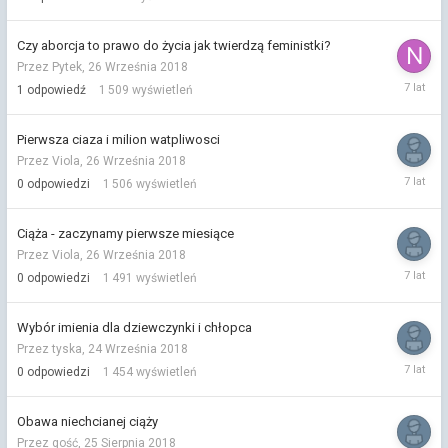
Paździer
2018
Czy aborcja to prawo do życia jak twierdzą feministki?
Przez Pytek,
26 Września 2018
27
1
odpowiedź
1 509
wyświetleń
Wrześni
2018
Pierwsza ciaza i milion watpliwosci
Przez Viola,
26 Września 2018
26
0
odpowiedzi
1 506
wyświetleń
Wrześni
2018
Ciąża - zaczynamy pierwsze miesiące
Przez Viola,
26 Września 2018
26
0
odpowiedzi
1 491
wyświetleń
Wrześni
2018
Wybór imienia dla dziewczynki i chłopca
Przez tyska,
24 Września 2018
24
0
odpowiedzi
1 454
wyświetleń
Wrześni
2018
Obawa niechcianej ciąży
Przez gość,
25 Sierpnia 2018