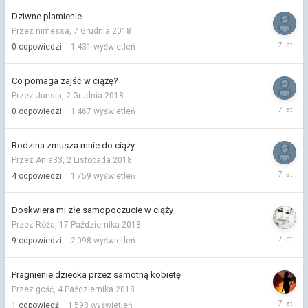
2019
Dziwne plamienie
Przez nimessa,
7 Grudnia 2018
7
0
odpowiedzi
1 431
wyświetleń
Grudnia
2018
Co pomaga zajść w ciążę?
Przez Junsia,
2 Grudnia 2018
2
0
odpowiedzi
1 467
wyświetleń
Grudnia
2018
Rodzina zmusza mnie do ciąży
Przez Ania33,
2 Listopada 2018
3
4
odpowiedzi
1 759
wyświetleń
Listopad
2018
Doskwiera mi złe samopoczucie w ciąży
Przez Róża,
17 Października 2018
19
9
odpowiedzi
2 098
wyświetleń
Paździer
2018
Pragnienie dziecka przez samotną kobietę
Przez gość,
4 Października 2018
4
1
odpowiedź
1 598
wyświetleń