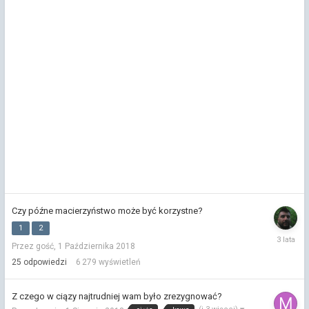
Czy późne macierzyństwo może być korzystne?
1
2
30
Przez gość,
1 Października 2018
Wrześni
2022
25
odpowiedzi
6 279
wyświetleń
Z czego w ciązy najtrudniej wam było zrezygnować?