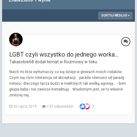
Znaleziono 1 wynik
SORTUJ WEDŁUG
LGBT czyli wszystko do jednego worka...
Takasobie68 dodał temat w
Rozmowy w toku
Niech mi ktoś wytłumaczy co się dzieje w głowach moich rodaków.
Czym się różni tolerancja od akceptacji... parada równości od parady
miłości, dlaczego tęcza budzi w niektórych tak wielką agresję... - bom
głupia baba i nie zawsze kontaktuję... Wiadomym jest, że to właśnie
złodziej naj...
26 Lipca 2019
129 odpowiedzi
2