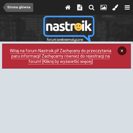
Strona główna
×
Witaj na forum Nastroik.pl! Zachęcany do przeczytania
paru informacji! Zachęcamy również do rejestracji na
forum! [Kliknij by wyświetlić więcej]