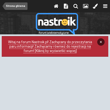
Strona główna
×
Witaj na forum Nastroik.pl! Zachęcany do przeczytania
paru informacji! Zachęcamy również do rejestracji na
forum! [Kliknij by wyświetlić więcej]