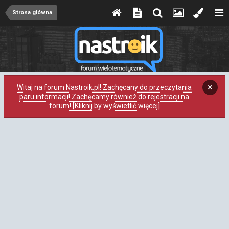
Strona główna
×
Witaj na forum Nastroik.pl! Zachęcany do przeczytania
paru informacji! Zachęcamy również do rejestracji na
forum! [Kliknij by wyświetlić więcej]