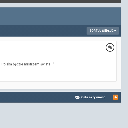
SORTUJ WEDŁUG
ta Polska będzie mistrzem świata . ''
Cała aktywność