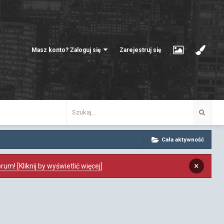
Masz konto? Zaloguj się
Zarejestruj się
Cała aktywność
×
m! [Kliknij by wyświetlić więcej]