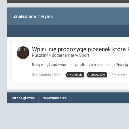
Znaleziono 1 wynik
Wpisujcie propozycje piosenek które 
Puszkin44 dodał temat w
Sport
Bedą mogli zaśpiwać naszym piłkarzom po meczu z Francją : 1 ) - 
(i 4 więcej)
4 Grudnia 2022
wpisujcie
propozycje
Strona główna
Wyszukiwarka