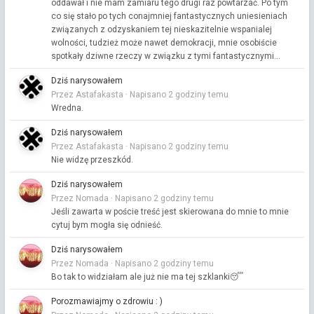
oddawał i nie mam zamiaru tego drugi raz powtarzać. Po tym
co się stało po tych conajmniej fantastycznych uniesieniach
związanych z odzyskaniem tej nieskazitelnie wspanialej
wolności, tudzież może nawet demokracji, mnie osobiście
spotkały dziwne rzeczy w związku z tymi fantastycznymi...
Dziś narysowałem
Przez Astafakasta ·
Napisano
2 godziny temu
Wredna.
Dziś narysowałem
Przez Astafakasta ·
Napisano
2 godziny temu
Nie widzę przeszkód.
Dziś narysowałem
Przez Nomada ·
Napisano
2 godziny temu
Jeśli zawarta w poście treść jest skierowana do mnie to mnie
cytuj bym mogła się odnieść.
Dziś narysowałem
Przez Nomada ·
Napisano
2 godziny temu
Bo tak to widziałam ale już nie ma tej szklanki😴
Porozmawiajmy o zdrowiu : )