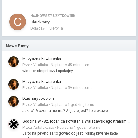
NAJNOWSZY UŻYTKOWNIK
Chuckraivy
Dołączył
1 Sierpnia
Nowe Posty
Muzyczna Kawiarenka
Przez Vitalinka ·
Napisano
45 minut temu
wieczór sierpniowy i spokojny.
Muzyczna Kawiarenka
Przez Vitalinka ·
Napisano
59 minut temu
Dziś narysowałem
Przez Vitalinka ·
Napisano
1 godzinę temu
Jak to? A czemu nie ma? A gdzie jest? To ciekawe!
Godzina W - 82. rocznica Powstania Warszawskiego (transmisja)
Przez Astafakasta ·
Napisano
1 godzinę temu
Ja to na pewno za to gówno co jest Polską krwi nie będę