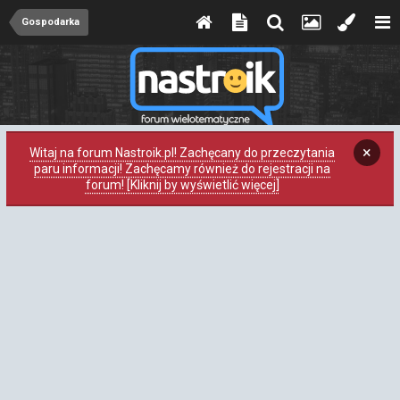
Gospodarka
×
Witaj na forum Nastroik.pl! Zachęcany do przeczytania
paru informacji! Zachęcamy również do rejestracji na
forum! [Kliknij by wyświetlić więcej]