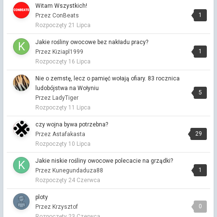
Witam Wszystkich!
A kim jest prowokator? Czy to ktoś bez sił i pracy, że chce robić
1
Przez ConBeats
co swoje?
Rozpoczęty
21 Lipca
Godzina W - 82. rocznica Powstania Warszawskiego (transmisja)
Jakie rośliny owocowe bez nakładu pracy?
Przez Astafakasta ·
Napisano
3 godziny temu
1
Przez Kiziapl1999
Kraj nie będzie należeć do Ciebie, ani do mnie. Ta ziemia będzie
Rozpoczęty
16 Lipca
należeć do silniejszego.
Nie o zemstę, lecz o pamięć wołają ofiary. 83 rocznica
czy wojna bywa potrzebna?
ludobójstwa na Wołyniu
Przez Astafakasta ·
Napisano
3 godziny temu
5
Przez LadyTiger
czy wojna bywa potrzebna?
Rozpoczęty
11 Lipca
Przez Astafakasta ·
Napisano
4 godziny temu
czy wojna bywa potrzebna?
Kim jest ta jednostka, której tak bardzo nienawidzisz?
29
Przez Astafakasta
czy wojna bywa potrzebna?
Rozpoczęty
10 Lipca
Przez Astafakasta ·
Napisano
4 godziny temu
Nie rozumiem komu się sprzeciwiasz.
Jakie niskie rośliny owocowe polecacie na grządki?
1
Przez Kunegundaduza88
czy wojna bywa potrzebna?
Rozpoczęty
24 Czerwca
Przez Astafakasta ·
Napisano
4 godziny temu
Lecz zapewne nie w działaniu.
ploty
0
Przez Krzysztof
czy wojna bywa potrzebna?
Rozpoczęty
23 Czerwca