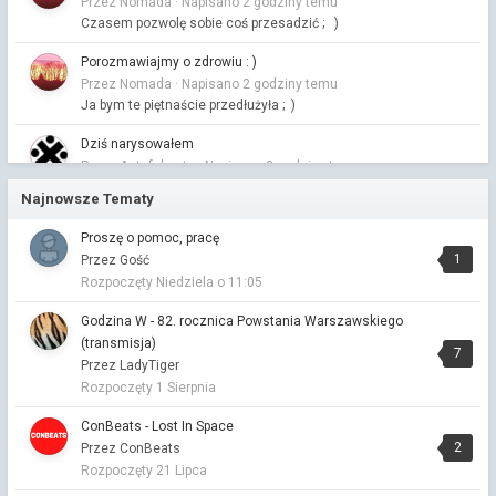
Przez Nomada ·
Napisano
2 godziny temu
Czasem pozwolę sobie coś przesadzić ; )
Porozmawiajmy o zdrowiu : )
Przez Nomada ·
Napisano
2 godziny temu
Ja bym te piętnaście przedłużyła ; )
Dziś narysowałem
Przez Astafakasta ·
Napisano
2 godziny temu
:_)
Najnowsze Tematy
Dziś narysowałem
Proszę o pomoc, pracę
Przez Vitalinka ·
Napisano
2 godziny temu
1
Przez Gość
mąciu, mąciu🙂
Rozpoczęty
Niedziela o 11:05
Dziś narysowałem
Godzina W - 82. rocznica Powstania Warszawskiego
Przez Vitalinka ·
Napisano
2 godziny temu
(transmisja)
No bo mnie to ciekawi czemu w pustej szklance🙂
7
Przez LadyTiger
Rozpoczęty
1 Sierpnia
Godzina W - 82. rocznica Powstania Warszawskiego (transmisja)
Przez Astafakasta ·
Napisano
3 godziny temu
ConBeats - Lost In Space
Spytaj się mnie, a ja Ciebie.
2
Przez ConBeats
Rozpoczęty
21 Lipca
Godzina W - 82. rocznica Powstania Warszawskiego (transmisja)
Przez Astafakasta ·
Napisano
3 godziny temu