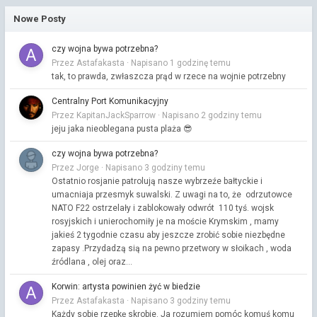
Nowe Posty
czy wojna bywa potrzebna?
Przez Astafakasta ·
Napisano
1 godzinę temu
tak, to prawda, zwłaszcza prąd w rzece na wojnie potrzebny
Centralny Port Komunikacyjny
Przez KapitanJackSparrow ·
Napisano
2 godziny temu
jeju jaka nieoblegana pusta plaża 😎
czy wojna bywa potrzebna?
Przez Jorge ·
Napisano
3 godziny temu
Ostatnio rosjanie patrolują nasze wybrzeźe bałtyckie i
umacniaja przesmyk suwalski. Z uwagi na to, że odrzutowce
NATO F22 ostrzelały i zablokowały odwrót 110 tyś. wojsk
rosyjskich i unierochomiły je na moście Krymskim , mamy
jakieś 2 tygodnie czasu aby jeszcze zrobić sobie niezbędne
zapasy .Przydadzą sią na pewno przetwory w słoikach , woda
źródlana , olej oraz...
Korwin: artysta powinien żyć w biedzie
Przez Astafakasta ·
Napisano
3 godziny temu
Każdy sobie rzepkę skrobie. Ja rozumiem pomóc komuś komu