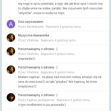
się noga w życiu powinęła, a żyje, ale jak ktoś ręce i rozum ma
to chyba umie na siebie zarobić. Nie rozumiem tych roszczeń
"artystów", może to woda na młyn.
Dziś narysowałem
Przez Astafakasta ·
Napisano
4 godziny temu
Muzyczna Kawiarenka
Przez Vitalinka ·
Napisano
4 godziny temu
Porozmawiajmy o zdrowiu : )
Przez Vitalinka ·
Napisano
9 godzin temu
nieprawda🙂
Porozmawiajmy o zdrowiu : )
Przez Vitalinka ·
Napisano
9 godzin temu
Miałam napisać : na plaży nad morzem należy smażyć się od
rana do wieczora🙂 że taki "przykaz" Nie napiszę, bo mnie
znajdziesz🙂
Porozmawiajmy o zdrowiu : )
Przez KapitanJackSparrow ·
Napisano
9 godzin temu
z tym modleniem to już przesada:)