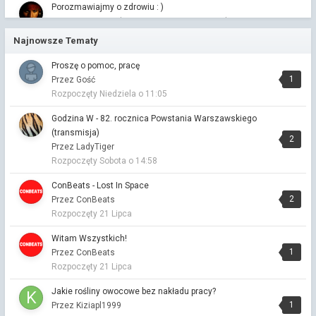
Porozmawiajmy o zdrowiu : )
Przez KapitanJackSparrow ·
Napisano
10 godzin temu
smażymy 😁 jaskrawy przykład twojej dwoistej natury, a więc
Najnowsze Tematy
byłyście nad morzem powiedz zatem gdzie jest wasza ulubiona
plaża 🙃
Proszę o pomoc, pracę
1
Przez Gość
Muzyczna Kawiarenka
Rozpoczęty
Niedziela o 11:05
Przez Vitalinka ·
Napisano
12 godzin temu
Godzina W - 82. rocznica Powstania Warszawskiego
Znęcanie się nad zwierzętami.
(transmisja)
Przez Vitalinka ·
Napisano
13 godzin temu
2
Przez LadyTiger
W mojej opinii jak kto nie ma serca litości do zwierzęcia, nie
Rozpoczęty
Sobota o 14:58
będzie mieć do człowieka. Jeśli ktoś celowo krzywdzi zwierzę
nawet najmniejsze, ślimaka, żabkę...to nie zawaha się
ConBeats - Lost In Space
skrzywdzić człowieka. Jeśli ktoś znęca się nad zwierzęciem -
2
Przez ConBeats
od razu do więzienia, do zamknięcia, to jest potencjalny
Rozpoczęty
21 Lipca
morderca.
Witam Wszystkich!
Porozmawiajmy o zdrowiu : )
1
Przez ConBeats
Przez Vitalinka ·
Napisano
13 godzin temu
Rozpoczęty
21 Lipca
Na plaży nad morzem smażymy się od rana do wieczora🙂
Jakie rośliny owocowe bez nakładu pracy?
Dziś narysowałem
1
Przez Kiziapl1999
Przez Vitalinka ·
Napisano
13 godzin temu