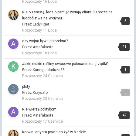
Rozpoczęty
16 Lipca
Ok, Kochani... ...ale czemu w... ?😲
Nie o zemstę, lecz o pamięć wołają ofiary. 83 rocznica
Muzyczna Kawiarenka
ludobójstwa na Wołyniu
Przez Vitalinka ·
Napisano
13 godzin temu
5
Przez LadyTiger
noc, sierpniowa, parno... obudzić się i mieć ochotę na lody, a
Rozpoczęty
11 Lipca
potem dalej spać...cudo. 🌙
czy wojna bywa potrzebna?
Lepiej
21
Przez Astafakasta
Przez Vitalinka ·
Napisano
13 godzin temu
Rozpoczęty
10 Lipca
Lepiej tutaj nic nie pisać, niż ma Koś..Książe po tym znikać😄
Jakie niskie rośliny owocowe polecacie na grządki?
Chi
1
Przez Kunegundaduza88
Przez Vitalinka ·
Napisano
13 godzin temu
Rozpoczęty
24 Czerwca
❤️
ploty
Chi
0
Przez Krzysztof
Przez Chi ·
Napisano
16 godzin temu
Rozpoczęty
23 Czerwca
Chi
Nie wierzę politykom
Przez Chi ·
Napisano
16 godzin temu
42
Przez Astafakasta
Chi
Rozpoczęty
17 Czerwca
Przez Chi ·
Napisano
16 godzin temu
Korwin: artysta powinien żyć w biedzie