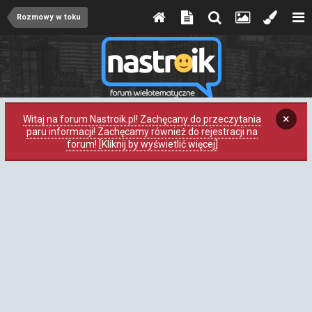
Rozmowy w toku
×
Witaj na forum Nastroik.pl! Zachęcany do przeczytania
paru informacji! Zachęcamy również do rejestracji na
forum! [Kliknij by wyświetlić więcej]