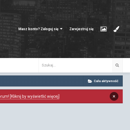
Masz konto? Zaloguj się
Zarejestruj się
Cała aktywność
×
m! [Kliknij by wyświetlić więcej]