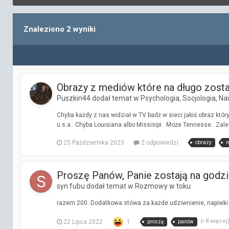
Znaleziono 2 wyniki
Obrazy z mediów które na długo zosta
Puszkin44 dodał temat w
Psychologia, Socjologia, Nau
Chyba każdy z nas widział w TV badż w sieci jakiś obraz któr
u.s.a . Chyba Louisiana albo Missisipi . Może Tennesse . Zale
25 Października 2023
2 odpowiedzi
obrazy
m
Proszę Panów, Panie zostają na godzi
syn fubu dodał temat w
Rozmowy w toku
razem 200. Dodatkowa stówa za każde udziwnienie, napiwki
(i 8 więcej
22 Lipca 2022
1
proszę
panów