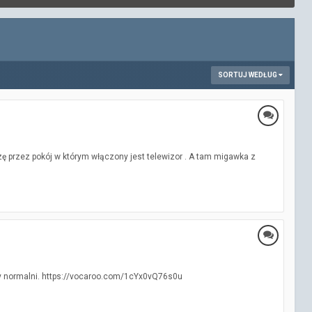
SORTUJ WEDŁUG
dzę przez pokój w którym włączony jest telewizor . A tam migawka z
my normalni. https://vocaroo.com/1cYx0vQ76s0u