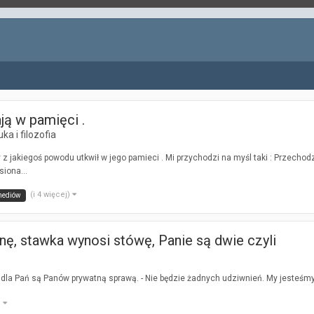
ją w pamięci .
ka i filozofia
y z jakiegoś powodu utkwił w jego pamieci . Mi przychodzi na myśl taki : Przecho
siona...
(i 4 więcej)
ediów
nę, stawka wynosi stówę, Panie są dwie czyli
 dla Pań są Panów prywatną sprawą. - Nie będzie żadnych udziwnień. My jesteś
)