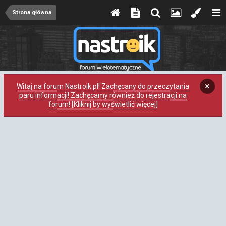
Strona główna
×
Witaj na forum Nastroik.pl! Zachęcany do przeczytania
paru informacji! Zachęcamy również do rejestracji na
forum! [Kliknij by wyświetlić więcej]