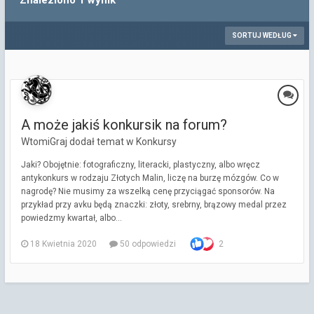
Znaleziono 1 wynik
SORTUJ WEDŁUG
A może jakiś konkursik na forum?
WtomiGraj dodał temat w
Konkursy
Jaki? Obojętnie: fotograficzny, literacki, plastyczny, albo wręcz
antykonkurs w rodzaju Złotych Malin, liczę na burzę mózgów. Co w
nagrodę? Nie musimy za wszelką cenę przyciągać sponsorów. Na
przykład przy avku będą znaczki: złoty, srebrny, brązowy medal przez
powiedzmy kwartał, albo...
18 Kwietnia 2020
50 odpowiedzi
2